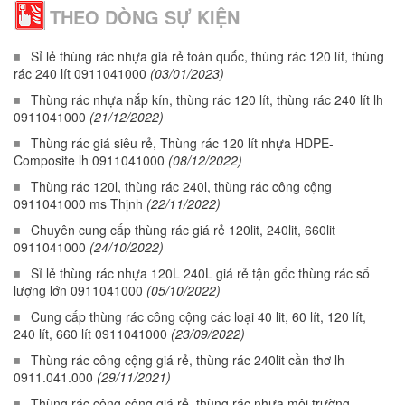
THEO DÒNG SỰ KIỆN
Sỉ lẻ thùng rác nhựa giá rẻ toàn quốc, thùng rác 120 lít, thùng
rác 240 lít 0911041000
(03/01/2023)
Thùng rác nhựa nắp kín, thùng rác 120 lít, thùng rác 240 lít lh
0911041000
(21/12/2022)
Thùng rác giá siêu rẻ, Thùng rác 120 lít nhựa HDPE-
Composite lh 0911041000
(08/12/2022)
Thùng rác 120l, thùng rác 240l, thùng rác công cộng
0911041000 ms Thịnh
(22/11/2022)
Chuyên cung cấp thùng rác giá rẻ 120lit, 240lit, 660lit
0911041000
(24/10/2022)
Sỉ lẻ thùng rác nhựa 120L 240L giá rẻ tận gốc thùng rác số
lượng lớn 0911041000
(05/10/2022)
Cung cấp thùng rác công cộng các loại 40 lit, 60 lít, 120 lít,
240 lít, 660 lít 0911041000
(23/09/2022)
Thùng rác công cộng giá rẻ, thùng rác 240lit cần thơ lh
0911.041.000
(29/11/2021)
Thùng rác công cộng giá rẻ, thùng rác nhựa môi trường