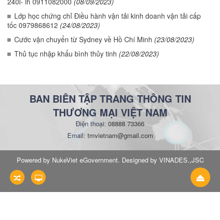
240l- lh 0911082000
(08/09/2023)
Lớp học chứng chỉ Điều hành vận tải kinh doanh vận tải cấp
tốc 0979868612
(24/08/2023)
Cước vận chuyển từ Sydney về Hồ Chí Minh
(23/08/2023)
Thủ tục nhập khẩu bình thủy tinh
(22/08/2023)
BAN BIÊN TẬP TRANG THÔNG TIN
THƯƠNG MẠI VIỆT NAM
Điện thoại:
08888 73366
Email:
tmvietnam@gmail.com
Powered by NukeViet eGovernment. Designed by VINADES.,JSC