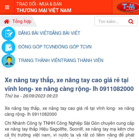
TRAO ĐỔI - MUA & BÁN
THƯƠNG MẠI VIỆT NAM
Tổng hợp
ĐĂNG BÀI VIẾT
ĐĂNG BÀI VIẾT
ĐÓNG GÓP TCVN
ĐÓNG GÓP TCVN
TRANG THÀNH VIÊN
TRANG THÀNH VIÊN
Xe nâng tay thấp, xe nâng tay cao giá rẻ tại
vĩnh long- xe nâng càng rộng- lh 0911082000
Thứ ba - 26/09/2023 09:23
Xe nâng tay thấp, xe nâng tay cao giá rẻ tại vĩnh long- xe nâng
càng rộng- lh 0911082000
Chi Nhánh Công ty TNHH Công Nghiệp Sài Gòn chuyên cung cấp
xe nâng tay thấp Hiệu Sagolifte, Soonilf, xe nâng tay mạ kẽm cho
cả thị trường việt nam, vì nước ta và rất có tiềm năng để phát