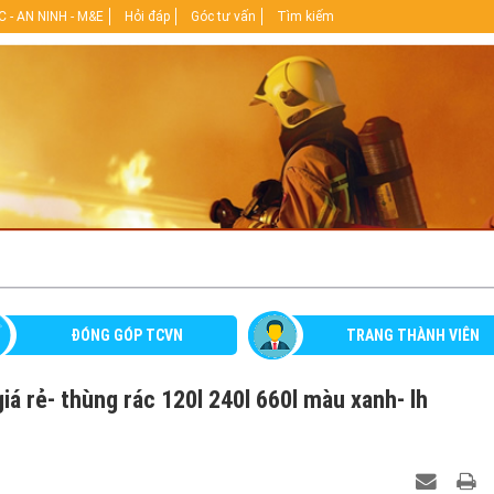
 - AN NINH - M&E
Hỏi đáp
Góc tư vấn
Tìm kiếm
ĐÓNG GÓP TCVN
TRANG THÀNH VIÊN
iá rẻ- thùng rác 120l 240l 660l màu xanh- lh