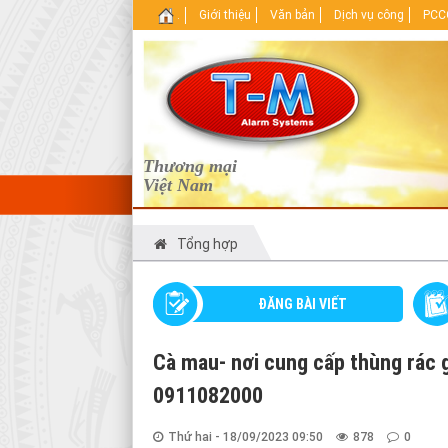
.
Giới thiệu
Văn bản
Dịch vụ công
PCCC
Thương mại
Việt Nam
Tổng hợp
ĐĂNG BÀI VIẾT
Cà mau- nơi cung cấp thùng rác g
0911082000
Thứ hai - 18/09/2023 09:50
878
0