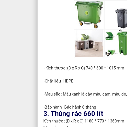
- Kích thước :(D x R x C) 740 * 600 * 1015 mm
-Chất liệu : HDPE
-Màu sắc : Màu xanh lá cây, màu cam, màu đỏ
-Bảo hành : Bảo hành 6 tháng
3. Thùng rác 660 lít
Kích thước : (D x R x C) 1180 * 770 * 1360mm