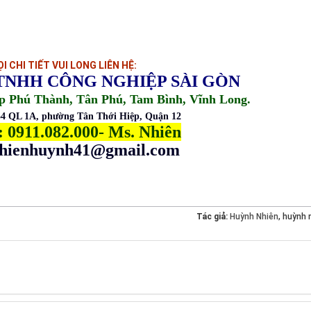
I CHI TIẾT VUI LONG LIÊN HỆ:
TNHH CÔNG NGHIỆP SÀI GÒN
p Phú Thành, Tân Phú, Tam Bình, Vĩnh Long.
4 QL 1A, phường Tân Thới Hiệp, Quận 12
: 0911.082.000- Ms. Nhiên
nhienhuynh41@gmail.com
Tác giả:
Huỳnh Nhiên
, huỳnh 