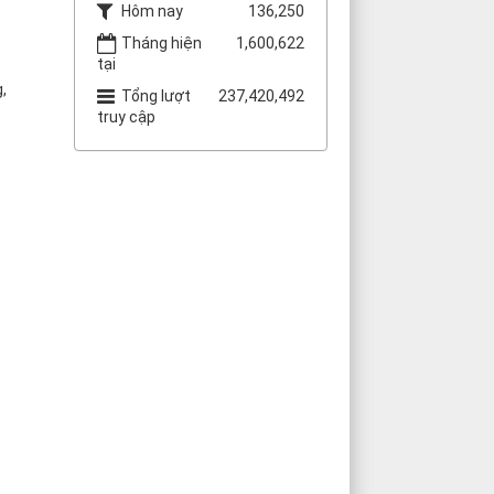
Hôm nay
136,250
Tháng hiện
1,600,622
tại
,
Tổng lượt
237,420,492
truy cập