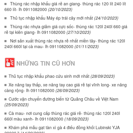
Thùng rác nhập khẩu giá rẻ an giang- thùng rác 120 lít 240 lít
660 lít- lh 0911082000
(20/10/2023)
Thủ tục nhập khẩu Máy ép trái cây mới nhất
(24/10/2023)
Thùng rác nhựa giảm giá cực sốc- thùng rác 120l 240l 660 giá
rẻ tại kiên giang- lh 0911082000
(27/10/2023)
Nơi sản xuất thùng rác nhựa rẻ nhất miền tây- thùng rác 120l
240l 660l tại cà mau- lh 0911082000
(01/11/2023)
NHỮNG TIN CŨ HƠN
Thủ tục nhập khẩu phao cứu sinh mới nhất
(28/09/2023)
Xe nâng tay thấp, xe nâng tay cao giá rẻ tại vĩnh long- xe nâng
càng rộng- lh 0911082000
(26/09/2023)
Cước vận chuyển đường biển từ Quảng Châu về Việt Nam
(25/09/2023)
Cà mau- nơi cung cấp thùng rác giá rẻ- thùng rác 120l 240l
660l màu xanh- lh 0911082000
(18/09/2023)
Khám phá mẫu gạt tàn xì gà 4 điếu đồng khối Lubinski YJA