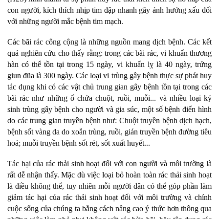
con người, kích thích nhịp tim đập nhanh gây ảnh hưởng xấu đối
với những người mắc bệnh tim mạch.
Các bãi rác công cộng là những nguồn mang dịch bệnh. Các kết
quả nghiên cứu cho thấy rằng: trong các bãi rác, vi khuẩn thương
hàn có thể tồn tại trong 15 ngày, vi khuẩn lỵ là 40 ngày, trứng
giun đũa là 300 ngày. Các loại vi trùng gây bệnh thực sự phát huy
tác dụng khi có các vật chủ trung gian gây bệnh tồn tại trong các
bãi rác như những ổ chứa chuột, ruồi, muỗi... và nhiều loại ký
sinh trùng gây bệnh cho người và gia súc, một số bệnh điển hình
do các trung gian truyền bệnh như: Chuột truyền bệnh dịch hạch,
bệnh sốt vàng da do xoắn trùng, ruồi, gián truyền bệnh đường tiêu
hoá; muỗi truyền bệnh sốt rét, sốt xuất huyết...
Tác hại của rác thải sinh hoạt đối với con người và môi trường là
rất dễ nhận thấy. Mặc dù việc loại bỏ hoàn toàn rác thải sinh hoạt
là điều không thể, tuy nhiên mỗi người dân có thể góp phần làm
giảm tác hại của rác thải sinh hoạt đối với môi trường và chính
cuộc sống của chúng ta bằng cách nâng cao ý thức hơn thông qua