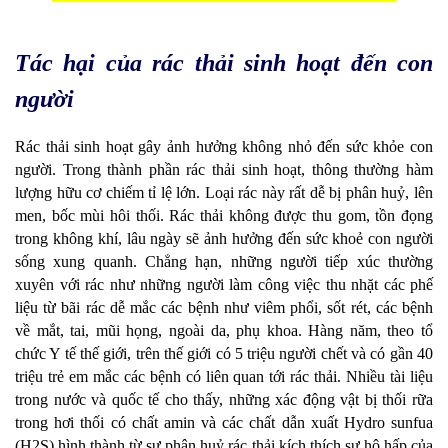
Tác hại của rác thải sinh hoạt đến con
người
Rác thải sinh hoạt gây ảnh hưởng không nhỏ đến sức khỏe con
người. Trong thành phần rác thải sinh hoạt, thông thường hàm
lượng hữu cơ chiếm tỉ lệ lớn. Loại rác này rất dễ bị phân huỷ, lên
men, bốc mùi hôi thối. Rác thải không được thu gom, tồn đọng
trong không khí, lâu ngày sẽ ảnh hưởng đến sức khoẻ con người
sống xung quanh. Chẳng hạn, những người tiếp xúc thường
xuyên với rác như những người làm công việc thu nhặt các phế
liệu từ bãi rác dễ mắc các bệnh như viêm phổi, sốt rét, các bệnh
về mắt, tai, mũi họng, ngoài da, phụ khoa. Hàng năm, theo tổ
chức Y tế thế giới, trên thế giới có 5 triệu người chết và có gần 40
triệu trẻ em mắc các bệnh có liên quan tới rác thải. Nhiều tài liệu
trong nước và quốc tế cho thấy, những xác động vật bị thối rữa
trong hơi thối có chất amin và các chất dẫn xuất Hydro sunfua
(H2S) hình thành từ sự phân huỷ rác thải kích thích sự hô hấp của