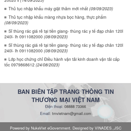
20020 li
(14/09/2023)
Thủ tục nhập khẩu máy giặt thảm mới nhất
(09/09/2023)
Thủ tục nhập khẩu màng nhựa bọc hàng, thực phẩm
(08/09/2023)
Sỉ thùng rác giá rẻ tại tiền giang- thùng rác y tế đạp chân 120l
240l- lh 0911082000
(08/09/2023)
Sỉ thùng rác giá rẻ tại tiền giang- thùng rác y tế đạp chân 120l
240l- lh 0911082000
(08/09/2023)
Lớp học chứng chỉ Điều hành vận tải kinh doanh vận tải cấp
tốc 0979868612
(24/08/2023)
BAN BIÊN TẬP TRANG THÔNG TIN
THƯƠNG MẠI VIỆT NAM
Điện thoại:
08888 73366
Email:
tmvietnam@gmail.com
Powered by NukeViet eGovernment. Designed by VINADES.,JSC