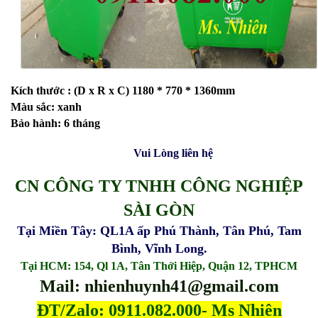
Kích thước : (D x R x C) 1180 * 770 * 1360mm
Màu sắc: xanh
Bảo hành: 6 tháng
Vui Lòng liên hệ
CN CÔNG TY TNHH CÔNG NGHIỆP
SÀI GÒN
Tại Miền Tây: QL1A ấp Phú Thành, Tân Phú, Tam
Bình, Vĩnh Long.
Tại HCM: 154, Ql 1A, Tân Thới Hiệp, Quận 12, TPHCM
Mail: nhienhuynh41@gmail.com
ĐT/Zalo: 0911.082.000- Ms Nhiên