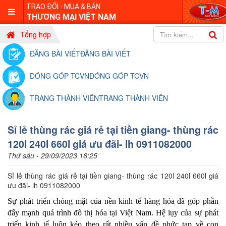
TRAO ĐỔI - MUA & BÁN
THƯƠNG MẠI VIỆT NAM
Tổng hợp
ĐĂNG BÀI VIẾT
ĐĂNG BÀI VIẾT
ĐÓNG GÓP TCVN
ĐÓNG GÓP TCVN
TRANG THÀNH VIÊN
TRANG THÀNH VIÊN
Sỉ lẻ thùng rác giá rẻ tại tiền giang- thùng rác
120l 240l 660l giá ưu đãi- lh 0911082000
Thứ sáu - 29/09/2023 16:25
Sỉ lẻ thùng rác giá rẻ tại tiền giang- thùng rác 120l 240l 660l giá
ưu đãi- lh 0911082000
Sự phát triển chóng mặt của nền kinh tế hàng hóa đã góp phần
đẩy mạnh quá trình đô thị hóa tại Việt Nam. Hệ lụy của sự phát
triển kinh tế luôn kéo theo rất nhiều vấn đề phức tạp về con