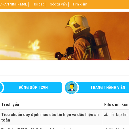
 - AN NINH - M&E
Hỏi đáp
Góc tư vấn
Tìm kiếm
ĐÓNG GÓP TCVN
TRANG THÀNH VIÊN
Trích yếu
File đính kè
Tiêu chuẩn quy định màu sắc tín hiệu và dấu hiệu an
Tải tập tin
toàn