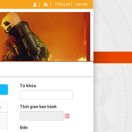
Thống kê
Liên kết
Từ khóa
Thời gian ban hành
m
Đến