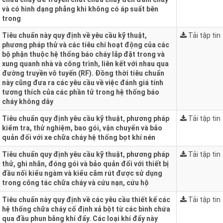
và có hình dạng phẳng khi không có áp suất bên
trong
Tiêu chuẩn này quy định về yêu cầu kỹ thuật,
Tải tập tin
phương pháp thử và các tiêu chí hoạt động của các
bộ phận thuộc hệ thống báo cháy lắp đặt trong và
xung quanh nhà và công trình, liên kết với nhau qua
đường truyền vô tuyến (RF). Đồng thời tiêu chuẩn
này cũng đưa ra các yêu cầu về việc đánh giá tính
tương thích của các phần tử trong hệ thống báo
cháy không dây
Tiêu chuẩn quy định yêu cầu kỹ thuật, phương pháp
Tải tập tin
kiểm tra, thử nghiệm, bao gói, vận chuyển và bảo
quản đối với xe chữa cháy hệ thống bọt khí nén
Tiêu chuẩn quy định yêu cầu kỹ thuật, phương pháp
Tải tập tin
thử, ghi nhãn, đóng gói và bảo quản đối với thiết bị
đầu nối kiểu ngàm và kiểu cắm rút được sử dụng
trong công tác chữa cháy và cứu nạn, cứu hộ
Tiêu chuẩn này quy định về các yêu cầu thiết kế các
Tải tập tin
hệ thống chữa cháy cố định xả bột từ các bình chứa
qua đầu phun bằng khí đẩy. Các loại khí đẩy này