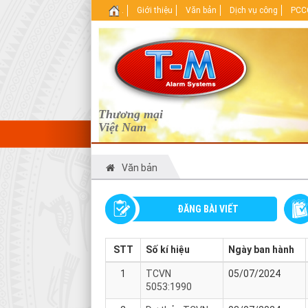
.
Giới thiệu
Văn bản
Dịch vụ công
PCCC
Thương mại
Việt Nam
Văn bản
ĐĂNG BÀI VIẾT
STT
Số kí hiệu
Ngày ban hành
1
TCVN
05/07/2024
5053:1990