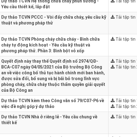
Dự thảo TCVN Hệ thống chữa cháy phun sương -
Tải tập tin
Yêu cầu thiết kế, lắp đặt
Dự thảo TCVN PCCC - Vòi đẩy chữa cháy, yêu cầu kỹ
Tải tập tin
thuật và phương pháp thử
Dự thảo TCVN Phòng cháy chữa cháy - Bình chữa
Tải tập tin
cháy tự động kích hoạt - Yêu cầu kỹ thuật và
phương pháp thử. Phần 3: Bình bột vỏ xốp
Quyết định này thay thế Quyết định số 2974/QĐ-
Tải tập tin 
BCA-C07 ngày 04/05/2021 của Bộ trưởng Bộ Công
Tải tập tin 
an về việc công bố thủ tục hành chính mới ban hành,
được sửa đổi, bổ sung và bị bãi bỏ trong lĩnh vực
phòng cháy, chữa cháy thuộc thẩm quyền giải quyết
của Bộ Công an
Dự thảo TCVN kèm theo Công văn số 79/C07-P6 về
Tải tập tin 
việc đề nghị góp ý dự thảo
Tải tập tin 
Dự thảo TCVN Nhà ở riêng lẻ - Yêu cầu chung về
Tải tập tin
thiết kế