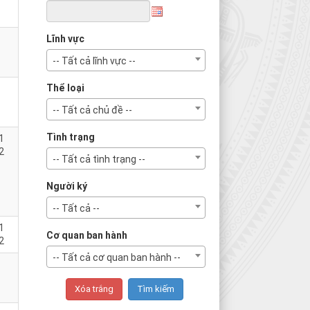
Lĩnh vực
-- Tất cả lĩnh vực --
Thể loại
-- Tất cả chủ đề --
Tình trạng
1
2
-- Tất cả tình trạng --
Người ký
-- Tất cả --
1
Cơ quan ban hành
2
-- Tất cả cơ quan ban hành --