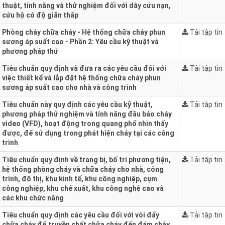
thuật, tính năng và thử nghiệm đối với dây cứu nạn,
cứu hộ có độ giãn thấp
Phòng cháy chữa cháy - Hệ thống chữa cháy phun
Tải tập tin
sương áp suất cao - Phần 2: Yêu cầu kỹ thuật và
phương pháp thử
Tiêu chuẩn quy định và đưa ra các yêu cầu đối với
Tải tập tin
việc thiết kế và lắp đặt hệ thống chữa cháy phun
sương áp suất cao cho nhà và công trình
Tiêu chuẩn này quy định các yêu cầu kỹ thuật,
Tải tập tin
phương pháp thử nghiệm và tính năng đầu báo cháy
video (VFD), hoạt động trong quang phổ nhìn thấy
được, để sử dụng trong phát hiện cháy tại các công
trình
Tiêu chuẩn quy định về trang bị, bố trí phương tiện,
Tải tập tin
hệ thống phòng cháy và chữa cháy cho nhà, công
trình, đô thị, khu kinh tế, khu công nghiệp, cụm
công nghiệp, khu chế xuất, khu công nghệ cao và
các khu chức năng
Tiêu chuẩn quy định các yêu cầu đối với vòi đẩy
Tải tập tin
chữa cháy để truyền chất chữa cháy đến đám cháy