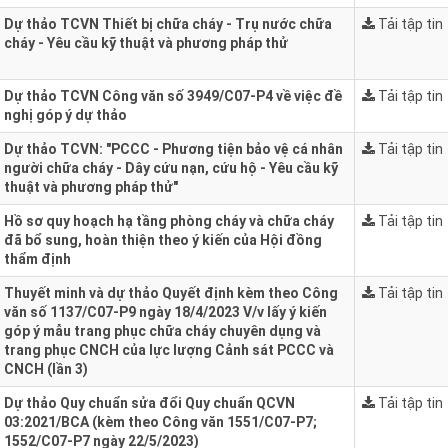
Dự thảo TCVN Thiết bị chữa cháy - Trụ nước chữa
Tải tập tin
cháy - Yêu cầu kỹ thuật và phương pháp thử
Dự thảo TCVN Công văn số 3949/C07-P4 về việc đề
Tải tập tin
nghị góp ý dự thảo
Dự thảo TCVN: "PCCC - Phương tiện bảo vệ cá nhân
Tải tập tin
người chữa cháy - Dây cứu nạn, cứu hộ - Yêu cầu kỹ
thuật và phương pháp thử"
Hồ sơ quy hoạch hạ tầng phòng cháy và chữa cháy
Tải tập tin
đã bổ sung, hoàn thiện theo ý kiến của Hội đồng
thẩm định
Thuyết minh và dự thảo Quyết định kèm theo Công
Tải tập tin
văn số 1137/C07-P9 ngày 18/4/2023 V/v lấy ý kiến
góp ý mẫu trang phục chữa cháy chuyên dụng và
trang phục CNCH của lực lượng Cảnh sát PCCC và
CNCH (lần 3)
Dự thảo Quy chuẩn sửa đổi Quy chuẩn QCVN
Tải tập tin
03:2021/BCA (kèm theo Công văn 1551/C07-P7;
1552/C07-P7 ngày 22/5/2023)