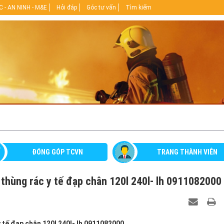
 - AN NINH - M&E
Hỏi đáp
Góc tư vấn
Tìm kiếm
ĐÓNG GÓP TCVN
TRANG THÀNH VIÊN
g- thùng rác y tế đạp chân 120l 240l- lh 0911082000
 y tế đạp chân 120l 240l- lh 0911082000