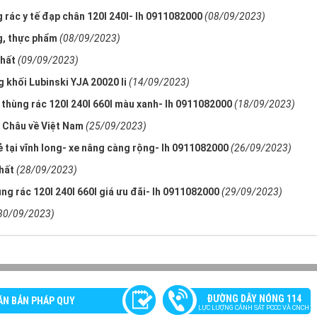
ng rác y tế đạp chân 120l 240l- lh 0911082000
(08/09/2023)
g, thực phẩm
(08/09/2023)
nhất
(09/09/2023)
 khối Lubinski YJA 20020 li
(14/09/2023)
 thùng rác 120l 240l 660l màu xanh- lh 0911082000
(18/09/2023)
 Châu về Việt Nam
(25/09/2023)
rẻ tại vĩnh long- xe nâng càng rộng- lh 0911082000
(26/09/2023)
hất
(28/09/2023)
hùng rác 120l 240l 660l giá ưu đãi- lh 0911082000
(29/09/2023)
30/09/2023)
ĐƯỜNG DÂY NÓNG 114
ĂN BẢN PHÁP QUY
LỰC LƯỢNG CẢNH SÁT PCCC VÀ CNCH