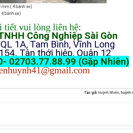
60 mm ( 4 bánh xe)
 4 bánh xe)
 tiết vui lòng liên hệ:
NHH Công Nghiệp Sài Gòn
 QL 1A, Tam Bình, Vĩnh Long
154. Tân thới hiệp, Quận 12
- 02703.77.88.99 (Gặp Nhiên)
ienhuynh41@gmail.com
Tác giả:
Huỳnh Nhiên
, huỳnh 