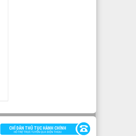
CHỈ DẪN THỦ TỤC HÀNH CHÍNH
HỖ TRỢ TRỰC TUYẾN QUA ĐIỆN THOẠI