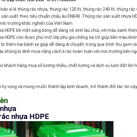
 sỉ lẻ thùng rác nhựa, thùng rác 120 lít, thùng rác 240 lít, thùng rác
ược sản xuất theo tiêu chuẩn châu âu EN840. Thùng rác sản xuất nhựa H
môi trường khắc nghiệt của Việt Nam.
DPE bề mặt sáng bóng dễ dàng vệ sinh lau chùi, với màu xanh thô
ựa HDPE còn được phủ một lớp phụ gia chống tia UV giúp bền màu khôn
 bị thêm hai bánh xe giúp dễ dàng di chuyển trong qua trình thu gom rá
ài, không bị dính mưa nắng cách li rác hoàn toàn với môi trường bên ng
cho khách hàng mua số lượng nhiều, chất lượng và dịch vụ luôn đặt lên 
 hy vọng và mong muốn thành lập kinh doanh, trở thành đối tác tin cậ
iên
 nhựa
g rác nhựa HDPE