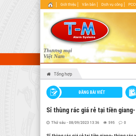
.
Giới thiệu
Văn bản
Dịch vụ công
PCCC
Thương mại
Việt Nam
Tổng hợp
ĐĂNG BÀI VIẾT
Sỉ thùng rác giá rẻ tại tiền gian
Thứ sáu - 08/09/2023 13:36
595
0
Sỉ thùng rác giá rẻ tại tiền giang- thùng rác