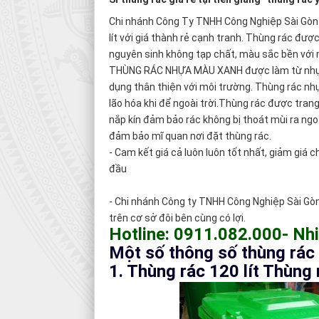
Chi nhánh Công Ty TNHH Công Nghiệp Sài Gòn bán
lít với giá thành rẻ cạnh tranh. Thùng rác đ
nguyên sinh không tạp chất, màu sắc bền với 
THÙNG RÁC NHỰA MÀU XANH được làm từ nhựa H
dụng thân thiện với môi trường. Thùng rác nh
lão hóa khi để ngoài trời.Thùng rác được trang
nắp kín đảm bảo rác không bị thoát mùi ra ngo
đảm bảo mĩ quan nơi đặt thùng rác.
- Cam kết giá cả luôn luôn tốt nhất, giảm giá 
đầu
- Chi nhánh Công ty TNHH Công Nghiệp Sài Gòn
trên cơ sở đôi bên cùng có lợi.
Hotline: 0911.082.000- Nh
Một số thông số thùng rác
1. Thùng rác 120 lít Thùn