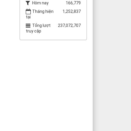
Hôm nay
166,779
Tháng hiện
1,252,837
tại
Tổng lượt
237,072,707
truy cập