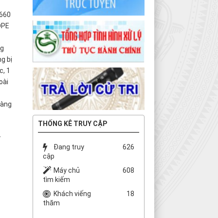
 660
DPE
ng
g bị
c, 1
oài
hàng
THỐNG KÊ TRUY CẬP
y
Đang truy
626
cập
Máy chủ
608
tìm kiếm
Khách viếng
18
thăm