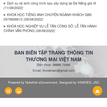
Dịch vụ vệ sinh công trình sau xây dựng tại Đà Nẵng giá rẻ
(11/08/2022)
KHÓA HỌC TIẾNG ANH CHUYÊN NGÀNH KHÁCH SẠN
0978868612
(09/08/2022)
KHÓA HỌC NGHIỆP VỤ LỄ TÂN CÔNG SỞ, LỄ TÂN HÀNH
CHÍNH VĂN PHÒNG
(09/08/2022)
BAN BIÊN TẬP TRANG THÔNG TIN
THƯƠNG MẠI VIỆT NAM
Điện thoại:
08888 73366
Email:
tmvietnam@gmail.com
Powered by NukeViet eGovernment. Designed by VINADES.,JSC