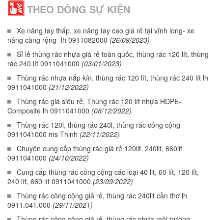
THEO DÒNG SỰ KIỆN
Xe nâng tay thấp, xe nâng tay cao giá rẻ tại vĩnh long- xe
nâng càng rộng- lh 0911082000
(26/09/2023)
Sỉ lẻ thùng rác nhựa giá rẻ toàn quốc, thùng rác 120 lít, thùng
rác 240 lít 0911041000
(03/01/2023)
Thùng rác nhựa nắp kín, thùng rác 120 lít, thùng rác 240 lít lh
0911041000
(21/12/2022)
Thùng rác giá siêu rẻ, Thùng rác 120 lít nhựa HDPE-
Composite lh 0911041000
(08/12/2022)
Thùng rác 120l, thùng rác 240l, thùng rác công cộng
0911041000 ms Thịnh
(22/11/2022)
Chuyên cung cấp thùng rác giá rẻ 120lit, 240lit, 660lit
0911041000
(24/10/2022)
Cung cấp thùng rác công cộng các loại 40 lit, 60 lít, 120 lít,
240 lít, 660 lít 0911041000
(23/09/2022)
Thùng rác công cộng giá rẻ, thùng rác 240lit cần thơ lh
0911.041.000
(29/11/2021)
Thùng rác công cộng giá rẻ, thùng rác nhựa môi trường