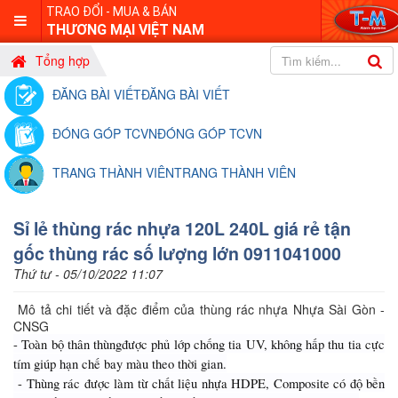
TRAO ĐỔI - MUA & BÁN
THƯƠNG MẠI VIỆT NAM
Tổng hợp
ĐĂNG BÀI VIẾT
ĐĂNG BÀI VIẾT
ĐÓNG GÓP TCVN
ĐÓNG GÓP TCVN
TRANG THÀNH VIÊN
TRANG THÀNH VIÊN
Sỉ lẻ thùng rác nhựa 120L 240L giá rẻ tận
gốc thùng rác số lượng lớn 0911041000
Thứ tư - 05/10/2022 11:07
Mô tả chi tiết và đặc điểm của thùng rác nhựa Nhựa Sài Gòn -
CNSG
- Toàn bộ thân thùngđược phủ lớp chống tia UV, không hấp thu tia cực
tím giúp hạn chế bay màu theo thời gian.
- Thùng rác được làm từ chất liệu nhựa HDPE, Composite có độ bền