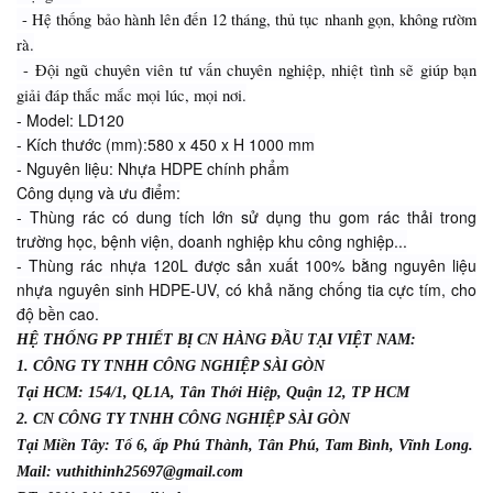
- Hệ thống bảo hành lên đến 12 tháng, thủ tục nhanh gọn, không rườm
rà.
- Đội ngũ chuyên viên tư vấn chuyên nghiệp, nhiệt tình sẽ giúp bạn
giải đáp thắc mắc mọi lúc, mọi nơi.
- Model: LD120
- Kích thước (mm):580 x 450 x H 1000 mm
- Nguyên liệu: Nhựa HDPE chính phẩm
Công dụng và ưu điểm:
- Thùng rác có dung tích lớn sử dụng thu gom rác thải trong
trường học, bệnh viện, doanh nghiệp khu công nghiệp...
- Thùng rác nhựa 120L được sản xuất 100% bằng nguyên liệu
nhựa nguyên sinh HDPE-UV, có khả năng chống tia cực tím, cho
độ bền cao.
HỆ THỐNG PP THIẾT BỊ CN HÀNG ĐẦU TẠI VIỆT NAM:
1. CÔNG TY TNHH CÔNG NGHIỆP SÀI GÒN
Tại HCM: 154/1, QL1A, Tân Thới Hiệp, Quận 12, TP HCM
2. CN CÔNG TY TNHH CÔNG NGHIỆP SÀI GÒN
Tại Miền Tây: Tổ 6, ấp Phú Thành, Tân Phú, Tam Bình, Vĩnh Long.
Mail: vuthithinh25697@gmail.com