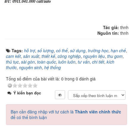
ĐT: 0911.041.000 call/zalo
Tác giả:
thnh
Nguồn tin:
thnh
Tags:
hỗ trợ
,
số lượng
,
có thể
,
sử dụng
,
trường học
,
hạn chế
,
cam kết
,
sản xuất
,
thiết kế
,
công nghiệp
,
nguyên liệu
,
thu gom
,
thủ tục
,
sài gòn
,
toàn quốc
,
luôn luôn
,
tư vấn
,
chi tiết
,
kích
thước
,
nguyên sinh
,
hệ thống
Tổng số điểm của bài viết là: 0 trong 0 đánh giá
Ý kiến bạn đọc
Bạn cần đăng nhập với tư cách là
Thành viên chính thức
để có thể bình luận