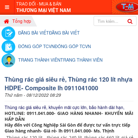
TRAO ĐỔI - MUA & BÁN
THƯƠNG MẠI VIỆT NAM
Tổng hợp
ĐĂNG BÀI VIẾT
ĐĂNG BÀI VIẾT
ĐÓNG GÓP TCVN
ĐÓNG GÓP TCVN
TRANG THÀNH VIÊN
TRANG THÀNH VIÊN
Thùng rác giá siêu rẻ, Thùng rác 120 lít nhựa
HDPE- Composite lh 0911041000
Thứ năm - 08/12/2022 08:29
Thùng rác giá siêu rẻ, khuyến mãi cực lớn, bảo hành dài hạn,
HOTLINE: 0911.041.000- GIAO HÀNG NHANH- KHUYẾN MÃI
HẤP DẪN
Hãy đến với Công Nghiệp Sài Gòn để được tư vấn trực tiếp
Giao hàng nhanh- Giá rẻ- lh 0911.041.000- Ms. Thịnh
Thùng rác 120 lít , thùng rác 240 lít, thùng rác 660 lít giá rẻ