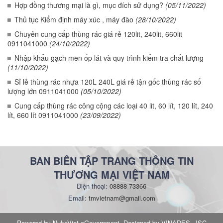
Hợp đồng thương mại là gì, mục đích sử dụng?
(05/11/2022)
Thủ tục Kiểm định máy xúc , máy đào
(28/10/2022)
Chuyên cung cấp thùng rác giá rẻ 120lit, 240lit, 660lit
0911041000
(24/10/2022)
Nhập khẩu gạch men ốp lát và quy trình kiểm tra chất lượng
(11/10/2022)
Sỉ lẻ thùng rác nhựa 120L 240L giá rẻ tận gốc thùng rác số
lượng lớn 0911041000
(05/10/2022)
Cung cấp thùng rác công cộng các loại 40 lit, 60 lít, 120 lít, 240
lít, 660 lít 0911041000
(23/09/2022)
BAN BIÊN TẬP TRANG THÔNG TIN
THƯƠNG MẠI VIỆT NAM
Điện thoại:
08888 73366
Email:
tmvietnam@gmail.com
Powered by NukeViet eGovernment. Designed by VINADES.,JSC