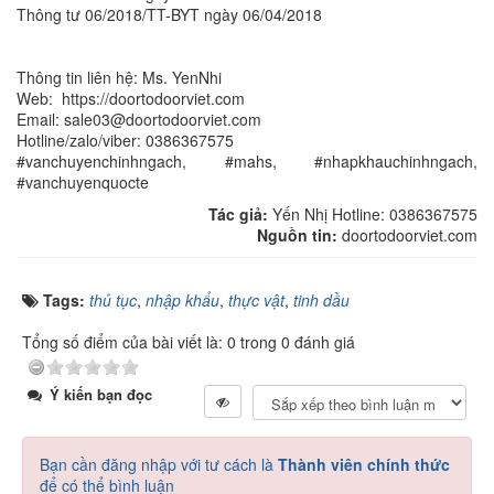
Thông tư 06/2018/TT-BYT ngày 06/04/2018
Thông tin liên hệ: Ms. YenNhi
Web: https://doortodoorviet.com
Email: sale03@doortodoorviet.com
Hotline/zalo/viber: 0386367575
#vanchuyenchinhngach, #mahs, #nhapkhauchinhngach,
#vanchuyenquocte
Tác giả:
Yến Nhị Hotline: 0386367575
Nguồn tin:
doortodoorviet.com
Tags:
thủ tục
,
nhập khẩu
,
thực vật
,
tinh dầu
Tổng số điểm của bài viết là: 0 trong 0 đánh giá
Ý kiến bạn đọc
Bạn cần đăng nhập với tư cách là
Thành viên chính thức
để có thể bình luận