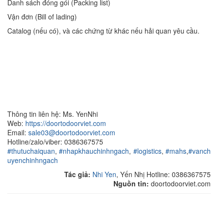
Danh sách đóng gói (Packing list)
Vận đơn (Bill of lading)
Catalog (nếu có), và các chứng từ khác nếu hải quan yêu cầu.
Thông tin liên hệ: Ms. YenNhi
Web:
https://doortodoorviet.com
Email:
sale03@doortodoorviet.com
Hotline/zalo/viber: 0386367575
#thutuchaiquan
,
#nhapkhauchinhngach
,
#logistics
,
#mahs
,
#vanch
uyenchinhngach
Tác giả:
Nhi Yen
, Yến Nhị Hotline: 0386367575
Nguồn tin:
doortodoorviet.com