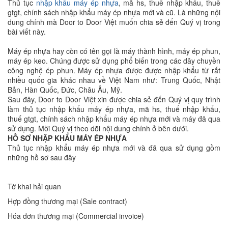
Thủ tục
nhập khẩu máy ép nhựa
, mã hs, thuế nhập khẩu, thuế
gtgt, chính sách nhập khẩu máy ép nhựa mới và cũ. Là những nội
dung chính mà Door to Door Việt muốn chia sẻ đến Quý vị trong
bài viết này.
Máy ép nhựa hay còn có tên gọi là máy thành hình, máy ép phun,
máy ép keo. Chúng được sử dụng phổ biến trong các dây chuyền
công nghệ ép phun. Máy ép nhựa được được nhập khẩu từ rất
nhiều quốc gia khác nhau về Việt Nam như: Trung Quốc, Nhật
Bản, Hàn Quốc, Đức, Châu Âu, Mỹ.
Sau đây, Door to Door Việt xin được chia sẻ đến Quý vị quy trình
làm thủ tục nhập khẩu máy ép nhựa, mã hs, thuế nhập khẩu,
thuế gtgt, chính sách nhập khẩu máy ép nhựa mới và máy đã qua
sử dụng. Mời Quý vị theo dõi nội dung chính ở bên dưới.
HỒ SƠ NHẬP KHẨU MÁY ÉP NHỰA
Thủ tục nhập khẩu máy ép nhựa mới và đã qua sử dụng gồm
những hồ sơ sau đây
Tờ khai hải quan
Hợp đồng thương mại (Sale contract)
Hóa đơn thương mại (Commercial invoice)