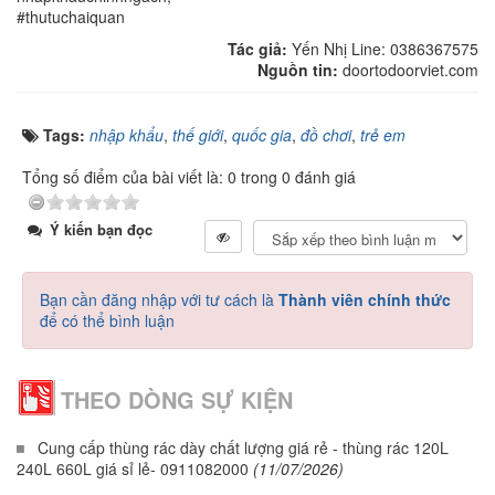
#thutuchaiquan
Tác giả:
Yến Nhị Line: 0386367575
Nguồn tin:
doortodoorviet.com
Tags:
nhập khẩu
,
thế giới
,
quốc gia
,
đồ chơi
,
trẻ em
Tổng số điểm của bài viết là: 0 trong 0 đánh giá
Ý kiến bạn đọc
Bạn cần đăng nhập với tư cách là
Thành viên chính thức
để có thể bình luận
THEO DÒNG SỰ KIỆN
Cung cấp thùng rác dày chất lượng giá rẻ - thùng rác 120L
240L 660L giá sỉ lẻ- 0911082000
(11/07/2026)