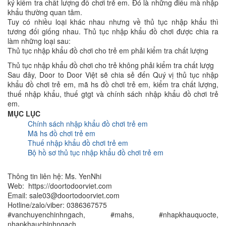
ký kiểm tra chất lượng đồ chơi trẻ em. Đó là những điều mà nhập
khẩu thường quan tâm.
Tuy có nhiều loại khác nhau nhưng về thủ tục nhập khẩu thì
tương đối giống nhau. Thủ tục nhập khẩu đồ chơi được chia ra
làm những loại sau:
Thủ tục nhập khẩu đồ chơi cho trẻ em phải kiểm tra chất lượng
Thủ tục nhập khẩu đồ chơi cho trẻ không phải kiểm tra chất lượg
Sau đây, Door to Door Việt sẽ chia sẻ đến Quý vị thủ tục nhập
khẩu đồ chơi trẻ em, mã hs đồ chơi trẻ em, kiểm tra chất lượng,
thuế nhập khẩu, thuế gtgt và chính sách nhập khẩu đồ chơi trẻ
em.
MỤC LỤC
Chính sách nhập khẩu đồ chơi trẻ em
Mã hs đồ chơi trẻ em
Thuế nhập khẩu đồ chơi trẻ em
Bộ hồ sơ thủ tục nhập khẩu đồ chơi trẻ em
Thông tin liên hệ: Ms. YenNhi
Web: https://doortodoorviet.com
Email: sale03@doortodoorviet.com
Hotline/zalo/viber: 0386367575
#vanchuyenchinhngach, #mahs, #nhapkhauquocte,
nhapkhauchinhngach,