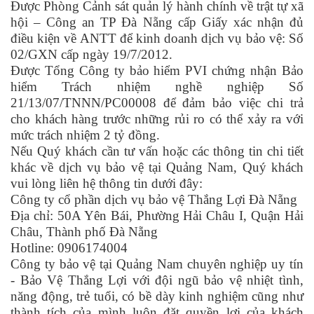
Được Phòng Cảnh sát quản lý hành chính về trật tự xã
hội – Công an TP Đà Nẵng cấp Giấy xác nhận đủ
điều kiện về ANTT để kinh doanh dịch vụ bảo vệ: Số
02/GXN cấp ngày 19/7/2012.
Được Tổng Công ty bảo hiểm PVI chứng nhận Bảo
hiểm Trách nhiệm nghề nghiệp Số
21/13/07/TNNN/PC00008 để đảm bảo việc chi trả
cho khách hàng trước những rủi ro có thể xảy ra với
mức trách nhiệm 2 tỷ đồng.
Nếu Quý khách cần tư vấn hoặc các thông tin chi tiết
khác về dịch vụ bảo vệ tại Quảng Nam, Quý khách
vui lòng liên hệ thông tin dưới đây:
Công ty cổ phần dịch vụ bảo vệ Thắng Lợi Đà Nẵng
Địa chỉ: 50A Yên Bái, Phường Hải Châu I, Quận Hải
Châu, Thành phố Đà Nẵng
Hotline: 0906174004
Công ty bảo vệ tại Quảng Nam chuyên nghiệp uy tín
- Bảo Vệ Thắng Lợi với đội ngũ bảo vệ nhiệt tình,
năng động, trẻ tuổi, có bề dày kinh nghiệm cũng như
thành tích của mình luôn đặt quyền lợi của khách