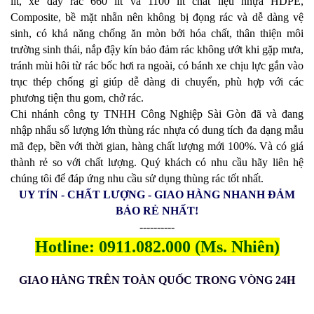
lít, xe đẩy rác 660 lít và 1100 lít chất liệu nhựa HDPE,
Composite, bề mặt nhẵn nên không bị đọng rác và dễ dàng vệ
sinh, có khả năng chống ăn mòn bởi hóa chất, thân thiện môi
trường sinh thái, nắp đậy kín bảo đảm rác không ướt khi gặp mưa,
tránh mùi hôi từ rác bốc hơi ra ngoài, có bánh xe chịu lực gắn vào
trục thép chống gỉ giúp dễ dàng di chuyển, phù hợp với các
phương tiện thu gom, chở rác.
Chi nhánh công ty TNHH Công Nghiệp Sài Gòn đã và đang
nhập nhẩu số lượng lớn thùng rác nhựa có dung tích đa dạng mẫu
mã đẹp, bền với thời gian, hàng chất lượng mới 100%. Và có giá
thành rẻ so với chất lượng. Quý khách có nhu cầu hãy liên hệ
chúng tôi để đáp ứng nhu cầu sử dụng thùng rác tốt nhất.
UY TÍN - CHẤT LƯỢNG - GIAO HÀNG NHANH ĐẢM
BẢO RẺ NHẤT!
----------
Hotline: 0911.082.000 (Ms. Nhiên)
GIAO HÀNG TRÊN TOÀN QUỐC TRONG VÒNG 24H