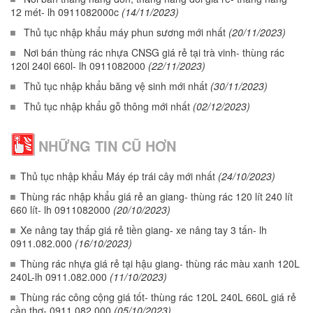
12 mét- lh 0911082000c
(14/11/2023)
Thủ tục nhập khẩu máy phun sương mới nhất
(20/11/2023)
Nơi bán thùng rác nhựa CNSG giá rẻ tại trà vinh- thùng rác
120l 240l 660l- lh 0911082000
(22/11/2023)
Thủ tục nhập khẩu băng vệ sinh mới nhất
(30/11/2023)
Thủ tục nhập khẩu gỗ thông mới nhất
(02/12/2023)
NHỮNG TIN CŨ HƠN
Thủ tục nhập khẩu Máy ép trái cây mới nhất
(24/10/2023)
Thùng rác nhập khẩu giá rẻ an giang- thùng rác 120 lít 240 lít
660 lít- lh 0911082000
(20/10/2023)
Xe nâng tay thấp giá rẻ tiền giang- xe nâng tay 3 tấn- lh
0911.082.000
(16/10/2023)
Thùng rác nhựa giá rẻ tại hậu giang- thùng rác màu xanh 120L
240L-lh 0911.082.000
(11/10/2023)
Thùng rác công cộng giá tốt- thùng rác 120L 240L 660L giá rẻ
cần thơ- 0911.082.000
(05/10/2023)