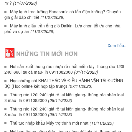
m²?
(11/07/2026)
Máy lạnh treo tường Panasonic có tốn điện không? Chuyên
gia giải đáp chi tiết
(11/07/2026)
Máy lạnh giấu trần ống gió Daikin. Lựa chọn tối ưu cho nhà
phố và dự án
(11/07/2026)
Xem tiếp...
NHỮNG TIN MỚI HƠN
Nơi sản xuất thùng rác nhựa rẻ nhất miền tây- thùng rác 120l
240l 660l tại cà mau- lh 0911082000
(01/11/2023)
Học chứng chỉ KHAI THÁC VÀ ĐIỀU HÀNH VẬN TẢI ĐƯỜNG
BỘ (Học online kết hợp tập trung)
(07/11/2023)
Thùng rác 120l 240l giá rẻ tại kiên giang- thùng rác phân loại
3 màu- lh 0911082000
(08/11/2023)
Thùng rác 120l 240l giá rẻ tại kiên giang- thùng rác phân loại
3 màu- lh 0911082000
(08/11/2023)
Thủ tục nhập khẩu Máy trợ thính mới nhất
(11/11/2023)
Nơi bán thang nâng đơn, thang nâng đôi giá rẻ- thang nâng