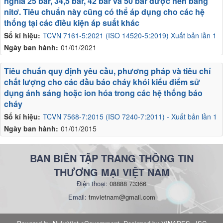
nghĩa 25 bar, 34,5 bar, 42 bar và 50 bar được nén bằng
nitơ. Tiêu chuẩn này cũng có thể áp dụng cho các hệ
thống tại các điều kiện áp suất khác
Số kí hiệu:
TCVN 7161-5:2021 (ISO 14520-5:2019) Xuất bản lần 1
Ngày ban hành:
01/01/2021
Tiêu chuẩn quy định yêu cầu, phương pháp và tiêu chí
chất lượng cho các đầu báo cháy khói kiểu điểm sử
dụng ánh sáng hoặc ion hóa trong các hệ thống báo
cháy
Số kí hiệu:
TCVN 7568-7:2015 (ISO 7240-7:2011) - Xuất bản lần 1
Ngày ban hành:
01/01/2015
BAN BIÊN TẬP TRANG THÔNG TIN
THƯƠNG MẠI VIỆT NAM
Điện thoại:
08888 73366
Email:
tmvietnam@gmail.com