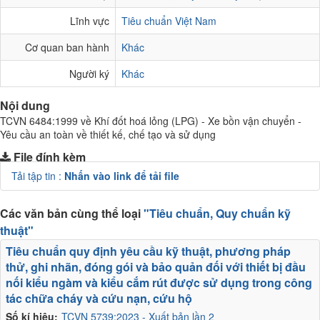
Lĩnh vực
Tiêu chuẩn Việt Nam
Cơ quan ban hành
Khác
Người ký
Khác
Nội dung
TCVN 6484:1999 về Khí đốt hoá lỏng (LPG) - Xe bồn vận chuyển -
Yêu cầu an toàn về thiết kế, chế tạo và sử dụng
File đính kèm
Tải tập tin :
Nhấn vào link để tải file
Các văn bản cùng thể loại
"Tiêu chuẩn, Quy chuẩn kỹ
thuật"
Tiêu chuẩn quy định yêu cầu kỹ thuật, phương pháp
thử, ghi nhãn, đóng gói và bảo quản đối với thiết bị đầu
nối kiểu ngàm và kiểu cắm rút được sử dụng trong công
tác chữa cháy và cứu nạn, cứu hộ
Số kí hiệu:
TCVN 5739:2023 - Xuất bản lần 2