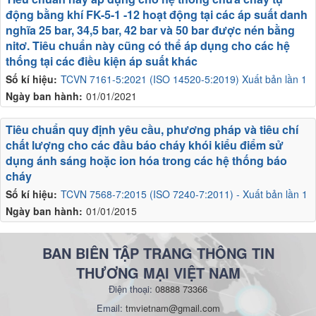
động bằng khí FK-5-1 -12 hoạt động tại các áp suất danh
nghĩa 25 bar, 34,5 bar, 42 bar và 50 bar được nén bằng
nitơ. Tiêu chuẩn này cũng có thể áp dụng cho các hệ
thống tại các điều kiện áp suất khác
Số kí hiệu:
TCVN 7161-5:2021 (ISO 14520-5:2019) Xuất bản lần 1
Ngày ban hành:
01/01/2021
Tiêu chuẩn quy định yêu cầu, phương pháp và tiêu chí
chất lượng cho các đầu báo cháy khói kiểu điểm sử
dụng ánh sáng hoặc ion hóa trong các hệ thống báo
cháy
Số kí hiệu:
TCVN 7568-7:2015 (ISO 7240-7:2011) - Xuất bản lần 1
Ngày ban hành:
01/01/2015
BAN BIÊN TẬP TRANG THÔNG TIN
THƯƠNG MẠI VIỆT NAM
Điện thoại:
08888 73366
Email:
tmvietnam@gmail.com