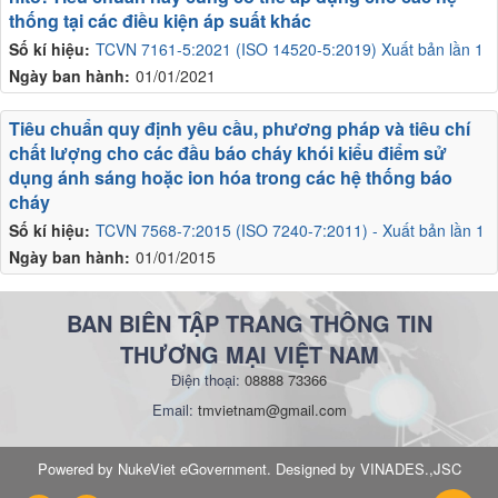
thống tại các điều kiện áp suất khác
Số kí hiệu:
TCVN 7161-5:2021 (ISO 14520-5:2019) Xuất bản lần 1
Ngày ban hành:
01/01/2021
Tiêu chuẩn quy định yêu cầu, phương pháp và tiêu chí
chất lượng cho các đầu báo cháy khói kiểu điểm sử
dụng ánh sáng hoặc ion hóa trong các hệ thống báo
cháy
Số kí hiệu:
TCVN 7568-7:2015 (ISO 7240-7:2011) - Xuất bản lần 1
Ngày ban hành:
01/01/2015
BAN BIÊN TẬP TRANG THÔNG TIN
THƯƠNG MẠI VIỆT NAM
Điện thoại:
08888 73366
Email:
tmvietnam@gmail.com
Powered by NukeViet eGovernment. Designed by VINADES.,JSC