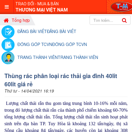
TRAO ĐỔI - MUA & BÁN
THƯƠNG MẠI VIỆT NAM
Tổng hợp
ĐĂNG BÀI VIẾT
ĐĂNG BÀI VIẾT
ĐÓNG GÓP TCVN
ĐÓNG GÓP TCVN
TRANG THÀNH VIÊN
TRANG THÀNH VIÊN
Thùng rác phân loại rác thải gia đình 40lit
60lit giá rẻ
Thứ tư - 14/04/2021 16:19
Lượng chất thải rắn thu gom tăng trung bình 10-16% mỗi năm,
trong đó lượng chất thải rắn của thành phố chiếm khoảng 60-70%
tổng lượng chất thải rắn. Tổng lượng chất thải rắn sinh hoạt phát
sinh trên địa bàn TP. Tuy Hòa là khoảng 132 tấn/ngày, thị xã
Sông cầu khoảng 84 tấn/ngày, các huyện còn lại khoảng 308