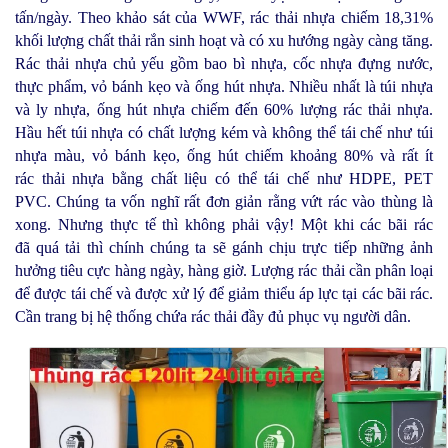
tấn/ngày.
Theo khảo sát của WWF, rác thải nhựa chiếm 18,31%
khối lượng chất thải rắn sinh hoạt và có xu hướng ngày càng tăng.
Rác thải nhựa chủ yếu gồm bao bì nhựa, cốc nhựa đựng nước,
thực phẩm, vỏ bánh kẹo và ống hút nhựa. Nhiều nhất là túi nhựa
và ly nhựa, ống hút nhựa chiếm đến 60% lượng rác thải nhựa.
Hầu hết túi nhựa có chất lượng kém và không thể tái chế như túi
nhựa màu, vỏ bánh kẹo, ống hút chiếm khoảng 80% và rất ít
rác thải nhựa bằng chất liệu có thể tái chế như HDPE, PET
PVC.
Chúng ta vốn nghĩ rất đơn giản rằng vứt rác vào thùng là
xong. Nhưng thực tế thì không phải vậy! Một khi các bãi rác
đã quá tải thì chính chúng ta sẽ gánh chịu trực tiếp những ảnh
hưởng tiêu cực hàng ngày, hàng giờ. Lượng rác thải cần phân loại
để được tái chế và được xử lý để giảm thiểu áp lực tại các bãi rác.
Cần trang bị hệ thống chứa rác thải đầy đủ phục vụ người dân.