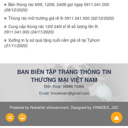
Bán thùng rác 60lit, 120lit, 240lit gọi ngay 0911.041.000
(09/12/2020)
Thùng rác môi trường giá rẻ lh 0911.041.000
(02/12/2020)
Cung cấp thùng rác 120l 240l sỉ lẻ số lượng lớn lh
0911.041.000
(24/11/2020)
Xưởng in ly sứ quà tặng cuối năm giá rẻ tại Tphcm
(21/11/2020)
BAN BIÊN TẬP TRANG THÔNG TIN
THƯƠNG MẠI VIỆT NAM
Điện thoại:
08888 73366
Email:
tmvietnam@gmail.com
Powered by NukeViet eGovernment. Designed by VINADES.,JSC