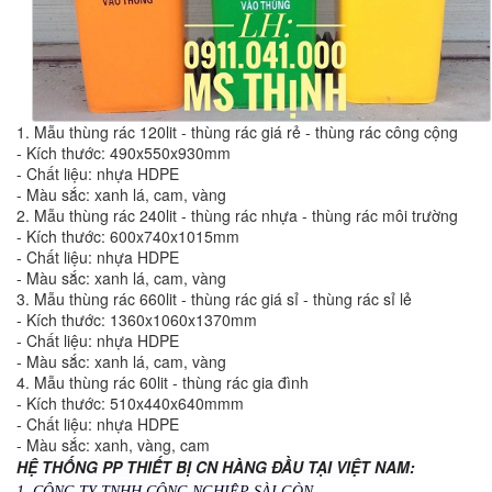
1. Mẫu thùng rác 120lit - thùng rác giá rẻ - thùng rác công cộng
- Kích thước: 490x550x930mm
- Chất liệu: nhựa HDPE
- Màu sắc: xanh lá, cam, vàng
2. Mẫu thùng rác 240lit - thùng rác nhựa - thùng rác môi trường
- Kích thước: 600x740x1015mm
- Chất liệu: nhựa HDPE
- Màu sắc: xanh lá, cam, vàng
3. Mẫu thùng rác 660lit - thùng rác giá sỉ - thùng rác sỉ lẻ
- Kích thước: 1360x1060x1370mm
- Chất liệu: nhựa HDPE
- Màu sắc: xanh lá, cam, vàng
4. Mẫu thùng rác 60lit - thùng rác gia đình
- Kích thước: 510x440x640mmm
- Chất liệu: nhựa HDPE
- Màu sắc: xanh, vàng, cam
HỆ THỐNG PP THIẾT BỊ CN HÀNG ĐẦU TẠI VIỆT NAM:
1. CÔNG TY TNHH CÔNG NGHIỆP SÀI GÒN