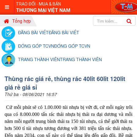
TRAO ĐỔI - MUA & BÁN
THƯƠNG MẠI VIỆT NAM
Tổng hợp
ĐĂNG BÀI VIẾT
ĐĂNG BÀI VIẾT
ĐÓNG GÓP TCVN
ĐÓNG GÓP TCVN
TRANG THÀNH VIÊN
TRANG THÀNH VIÊN
Thùng rác giá rẻ, thùng rác 40lit 60lit 120lit
giá rẻ giá sỉ
Thứ ba - 08/06/2021 16:57
Cứ mỗi phút sẽ có 1.00.000 túi nhựa bị vứt đi, cứ mỗi ngày trôi
qua có 8.000.000 tấn rác thải nhựa bị thải ra đại dương và mỗi
năm mỗi người trung bình thải ra 150 túi nhựa, cả thế giới thải ra
hơn 500 tỉ túi nhựa tương đương với 381 triệu tấn rác thải nhựa.
Đến năm 2034, con số này có thể tăng lên đến gấp đôi. Bề mặt