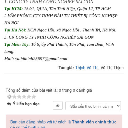
1. CÔNG TY TNHH CÔNG NGHIỆP SÀI GÒN
Tại HCM:
154/1, QL1A, Tân Thới Hiệp, Quận 12, TP HCM
2.VĂN PHÒNG CTY TNHH ĐẦU TƯ THIẾT BỊ CÔNG NGHIỆP
HÀ NỘI
Tại Hà Nội:
KCN Ngọc Hồi, xã Ngọc Hồi , Thanh Trì, Hà Nội.
3. CN CÔNG TY TNHH CÔNG NGHIỆP SÀI GÒN
Tại Miền Tây:
Tổ 6, ấp Phú Thành, Tân Phú, Tam Bình, Vĩnh
Long.
Mail: vuthithinh25697@gmail.com
Tác giả:
Thịnh Vũ Thị
, Vũ Thị Thịnh
Tổng số điểm của bài viết là: 0 trong 0 đánh giá
Ý kiến bạn đọc
Bạn cần đăng nhập với tư cách là
Thành viên chính thức
để có thể bình luận