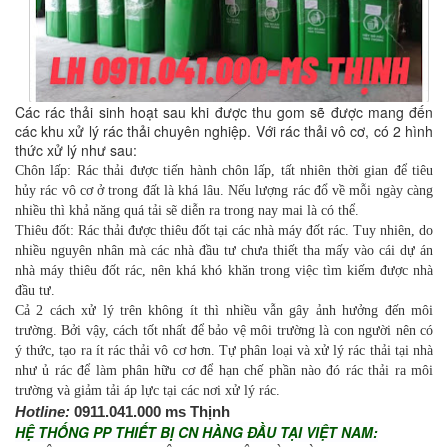
Các rác thải sinh hoạt sau khi được thu gom sẽ được mang đến
các khu xử lý rác thải chuyên nghiệp. Với rác thải vô cơ, có 2 hình
thức xử lý như sau:
Chôn lấp: Rác thải được tiến hành chôn lấp, tất nhiên thời gian để tiêu
hủy rác vô cơ ở trong đất là khá lâu. Nếu lượng rác đổ về mỗi ngày càng
nhiều thì khả năng quá tải sẽ diễn ra trong nay mai là có thể.
Thiêu đốt: Rác thải được thiêu đốt tại các nhà máy đốt rác. Tuy nhiên, do
nhiều nguyên nhân mà các nhà đầu tư chưa thiết tha mấy vào cái dự án
nhà máy thiêu đốt rác, nên khá khó khăn trong việc tìm kiếm được nhà
đầu tư.
Cả 2 cách xử lý trên không ít thì nhiều vẫn gây ảnh hưởng đến môi
trường. Bởi vậy, cách tốt nhất để bảo vệ môi trường là con người nên có
ý thức, tạo ra ít rác thải vô cơ hơn. Tự phân loại và xử lý rác thải tại nhà
như ủ rác để làm phân hữu cơ để hạn chế phần nào đó rác thải ra môi
trường và giảm tải áp lực tại các nơi xử lý rác.
Hotline:
0911.041.000 ms Thịnh
HỆ THỐNG PP THIẾT BỊ CN HÀNG ĐẦU TẠI VIỆT NAM: