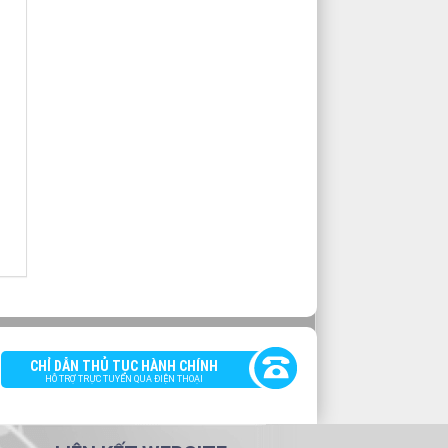
CHỈ DẪN THỦ TỤC HÀNH CHÍNH
HỖ TRỢ TRỰC TUYẾN QUA ĐIỆN THOẠI