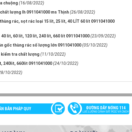
ưa chuộng
(16/08/2022)
 chất lượng lh 0911041000 ms Thịnh
(26/08/2022)
ng rác, sọt rác loại 15 lít, 25 lít, 40 LÍT 60 lít 0911041000
lit, 60 lít, 120 lít, 240 lít, 660 lít 0911041000
(23/09/2022)
tận gốc thùng rác số lượng lớn 0911041000
(05/10/2022)
 kiểm tra chất lượng
(11/10/2022)
, 240lit, 660lit 0911041000
(24/10/2022)
28/10/2022)
ĐƯỜNG DÂY NÓNG 114
ĂN BẢN PHÁP QUY
LỰC LƯỢNG CẢNH SÁT PCCC VÀ CNCH