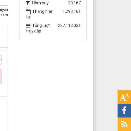
Hôm nay
20,167
guyen
Tháng hiện
1,293,161
t.com
tại
Tổng lượt
237,113,031
truy cập