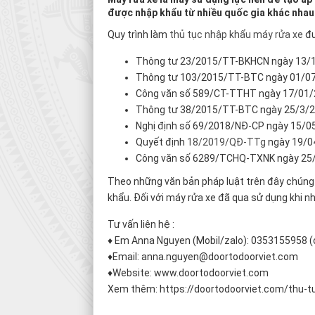
được nhập khẩu từ nhiều quốc gia khác nhau
Quy trình làm
thủ tục nhập khẩu máy rửa xe
đư
Thông tư 23/2015/TT-BKHCN ngày 13/1
Thông tư 103/2015/TT-BTC ngày 01/07
Công văn số 589/CT-TTHT ngày 17/01/
Thông tư 38/2015/TT-BTC ngày 25/3/2
Nghị định số 69/2018/NĐ-CP ngày 15/0
Quyết định
18/2019/QĐ-TTg
ngày 19/0
Công văn số 6289/TCHQ-TXNK ngày 25
Theo những văn bản pháp luật trên đây chúng 
khẩu. Đối với máy rửa xe đã qua sử dụng kh
Tư vấn liên hệ :
♦ Em Anna Nguyen (Mobil/zalo): 0353155958 
♦Email: anna.nguyen@doortodoorviet.com
♦Website: www.doortodoorviet.com
Xem thêm: https://doortodoorviet.com/thu-