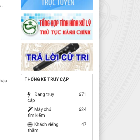
u.
THỐNG KÊ TRUY CẬP
hập
Đang truy
671
cập
Máy chủ
624
tìm kiếm
Khách viếng
47
thăm