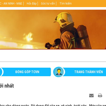
 - AN NINH - M&E
Hỏi đáp
Góc tư vấn
Tìm kiếm
ĐÓNG GÓP TCVN
TRANG THÀNH VIÊN
mới nhất
́p lực cho dòng nước. Sử dụng để rửa xe, vệ sinh, tưới cây… Máy rửa xe