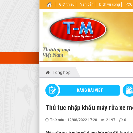
.
Giới thiệu
Văn bản
Dịch vụ công
PCCC
Thương mại
Việt Nam
Tổng hợp
ĐĂNG BÀI VIẾT
Thủ tục nhập khẩu máy rửa xe 
Thứ sáu - 12/08/2022 17:20
2.197
0
Máy rửa xe là máy sử dụng lực nén để tạo a