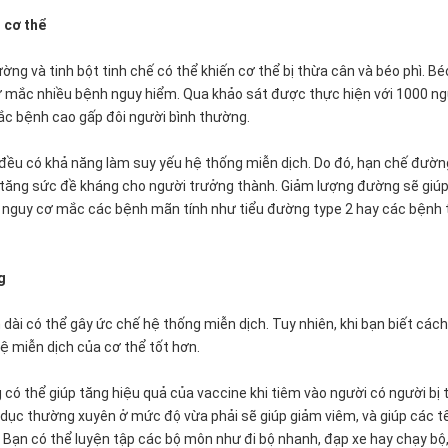
o cơ thể
ng và tinh bột tinh chế có thể khiến cơ thể bị thừa cân và béo phì. Bé
ơ mắc nhiều bệnh nguy hiểm. Qua khảo sát được thực hiện với 1000 ng
c bệnh cao gấp đôi người bình thường.
đều có khả năng làm suy yếu hệ thống miễn dịch. Do đó, hạn chế đườn
để tăng sức đề kháng cho người trưởng thành. Giảm lượng đường sẽ giú
ra, nguy cơ mắc các bệnh mãn tính như tiểu đường type 2 hay các bệnh 
g
dài có thể gây ức chế hệ thống miễn dịch. Tuy nhiên, khi bạn biết cách
hệ miễn dịch của cơ thể tốt hơn.
 có thể giúp tăng hiệu quả của vaccine khi tiêm vào người có người bị 
ể dục thường xuyên ở mức độ vừa phải sẽ giúp giảm viêm, và giúp các t
Bạn có thể luyện tập các bộ môn như đi bộ nhanh, đạp xe hay chạy bộ,