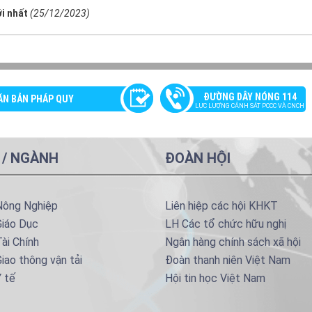
i nhất
(25/12/2023)
ĐƯỜNG DÂY NÓNG 114
ĂN BẢN PHÁP QUY
LỰC LƯỢNG CẢNH SÁT PCCC VÀ CNCH
 / NGÀNH
ĐOÀN HỘI
Nông Nghiệp
Liên hiệp các hội KHKT
Giáo Dục
LH Các tổ chức hữu nghị
ài Chính
Ngân hàng chính sách xã hội
iao thông vận tải
Đoàn thanh niên Việt Nam
 tế
Hội tin học Việt Nam