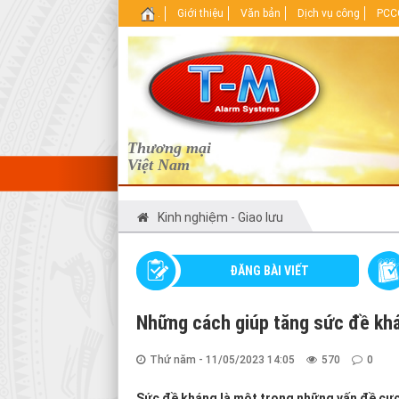
.
Giới thiệu
Văn bản
Dịch vụ công
PCCC
Thương mại
Việt Nam
Kinh nghiệm - Giao lưu
ĐĂNG BÀI VIẾT
Những cách giúp tăng sức đề kh
Thứ năm - 11/05/2023 14:05
570
0
Sức đề kháng là một trong những vấn đề cực