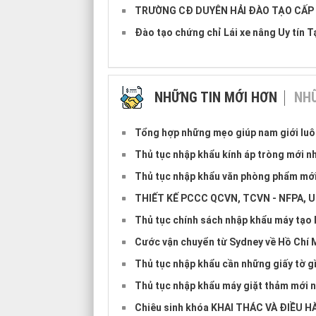
TRƯỜNG CĐ DUYÊN HẢI ĐÀO TẠO CẤP 
Đào tạo chứng chỉ Lái xe nâng Uy tín 
NHỮNG TIN MỚI HƠN
NHỮ
Tổng hợp những mẹo giúp nam giới lu
Thủ tục nhập khẩu kính áp tròng mới n
Thủ tục nhập khẩu văn phòng phẩm mới
THIẾT KẾ PCCC QCVN, TCVN - NFPA, U
Thủ tục chính sách nhập khẩu máy tạo k
Cước vận chuyển từ Sydney về Hồ Chí 
Thủ tục nhập khẩu cần những giấy tờ g
Thủ tục nhập khẩu máy giặt thảm mới 
Chiêu sinh khóa KHAI THÁC VÀ ĐIỀU HÀ