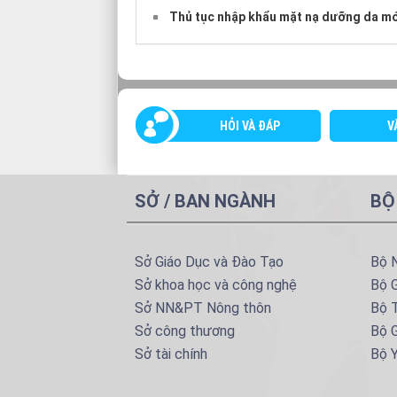
Thủ tục nhập khẩu mặt nạ dưỡng da mớ
HỎI VÀ ĐÁP
V
SỞ / BAN NGÀNH
BỘ
Sở Giáo Dục và Đào Tạo
Bộ 
Sở khoa học và công nghệ
Bộ 
Sở NN&PT Nông thôn
Bộ T
Sở công thương
Bộ G
Sở tài chính
Bộ Y