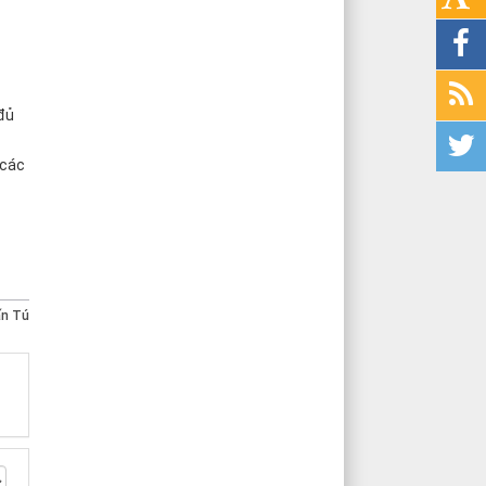
đủ
 các
ấn Tú