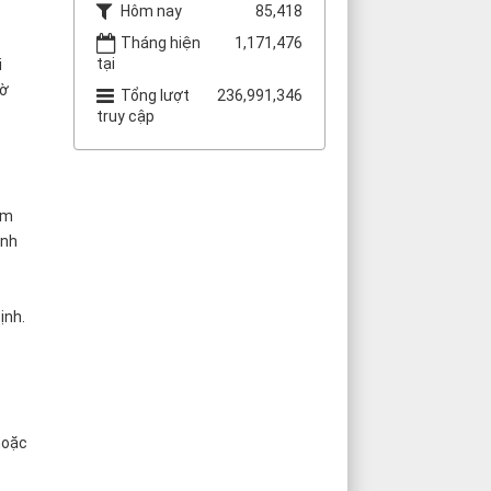
Hôm nay
85,418
c
Tháng hiện
1,171,476
tại
i
iờ
Tổng lượt
236,991,346
truy cập
ẩm
inh
ịnh.
hoặc