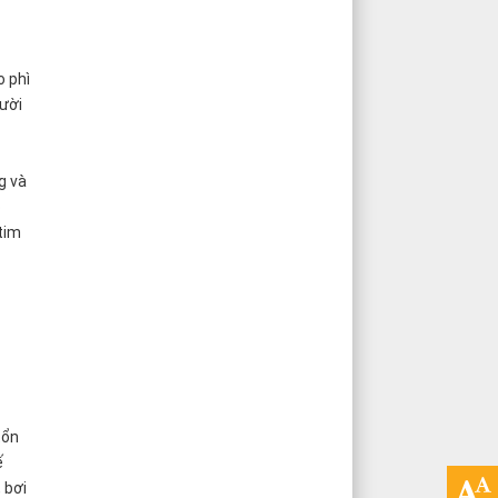
o phì
ười
g và
p
tim
tổn
ế
 bơi