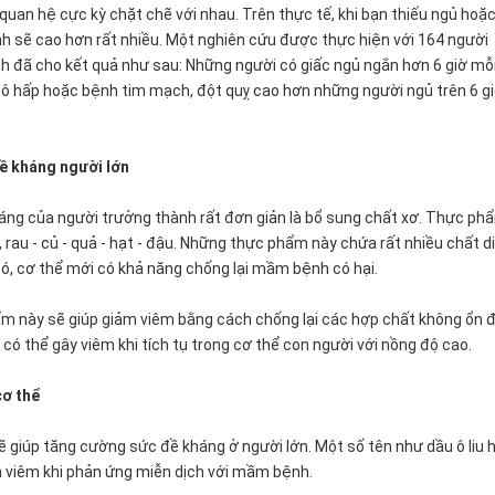
quan hệ cực kỳ chặt chẽ với nhau. Trên thực tế, khi bạn thiếu ngủ hoặ
nh sẽ cao hơn rất nhiều. Một nghiên cứu được thực hiện với 164 người
h đã cho kết quả như sau: Những người có giấc ngủ ngắn hơn 6 giờ mỗ
 hấp hoặc bệnh tim mạch, đột quỵ cao hơn những người ngủ trên 6 g
đề kháng người lớn
áng của người trưởng thành rất đơn giản là bổ sung chất xơ. Thực ph
 rau - củ - quả - hạt - đậu. Những thực phẩm này chứa rất nhiều chất d
đó, cơ thể mới có khả năng chống lại mầm bệnh có hại.
m này sẽ giúp giảm viêm bằng cách chống lại các hợp chất không ổn đ
có thể gây viêm khi tích tụ trong cơ thể con người với nồng độ cao.
cơ thể
giúp tăng cường sức đề kháng ở người lớn. Một số tên như dầu ô liu 
m viêm khi phản ứng miễn dịch với mầm bệnh.