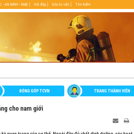
 - AN NINH - M&E
Hỏi đáp
Góc tư vấn
Tìm kiếm
ĐÓNG GÓP TCVN
TRANG THÀNH VIÊN
áng cho nam giới
 kỳ quan trọng của cơ thể. Ngoài đầy đủ chất dinh dưỡng, các hoạt