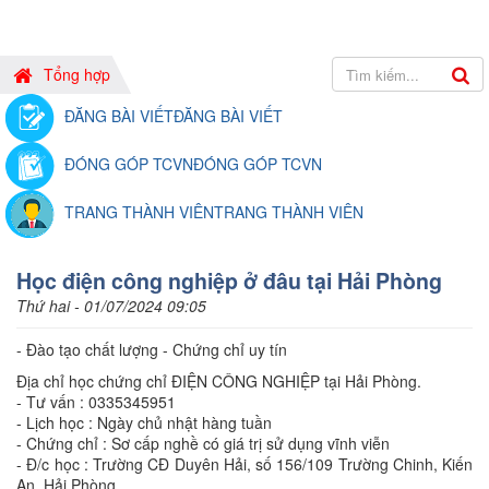
Tổng hợp
ĐĂNG BÀI VIẾT
ĐĂNG BÀI VIẾT
ĐÓNG GÓP TCVN
ĐÓNG GÓP TCVN
TRANG THÀNH VIÊN
TRANG THÀNH VIÊN
Học điện công nghiệp ở đâu tại Hải Phòng
Thứ hai - 01/07/2024 09:05
- Đào tạo chất lượng - Chứng chỉ uy tín
Địa chỉ học chứng chỉ ĐIỆN CÔNG NGHIỆP tại Hải Phòng.
- Tư vấn : 0335345951
- Lịch học : Ngày chủ nhật hàng tuần
- Chứng chỉ : Sơ cấp nghề có giá trị sử dụng vĩnh viễn
- Đ/c học : Trường CĐ Duyên Hải, số 156/109 Trường Chinh, Kiến
An, Hải Phòng.