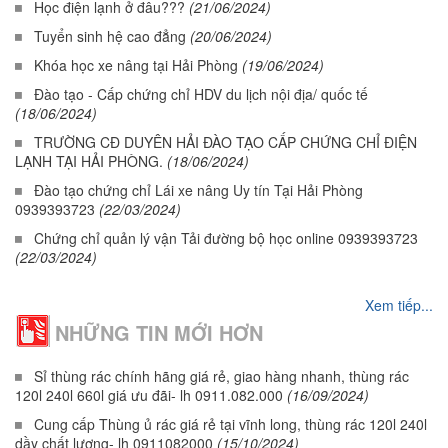
Học điện lạnh ở đâu???
(21/06/2024)
Tuyển sinh hệ cao đẳng
(20/06/2024)
Khóa học xe nâng tại Hải Phòng
(19/06/2024)
Đào tạo - Cấp chứng chỉ HDV du lịch nội địa/ quốc tế
(18/06/2024)
TRƯỜNG CĐ DUYÊN HẢI ĐÀO TẠO CẤP CHỨNG CHỈ ĐIỆN
LẠNH TẠI HẢI PHÒNG.
(18/06/2024)
Đào tạo chứng chỉ Lái xe nâng Uy tín Tại Hải Phòng
0939393723
(22/03/2024)
Chứng chỉ quản lý vận Tải đường bộ học online 0939393723
(22/03/2024)
Xem tiếp...
NHỮNG TIN MỚI HƠN
Sỉ thùng rác chính hãng giá rẻ, giao hàng nhanh, thùng rác
120l 240l 660l giá ưu đãi- lh 0911.082.000
(16/09/2024)
Cung cấp Thùng ủ rác giá rẻ tại vĩnh long, thùng rác 120l 240l
dầy chất lượng- lh 0911082000
(15/10/2024)