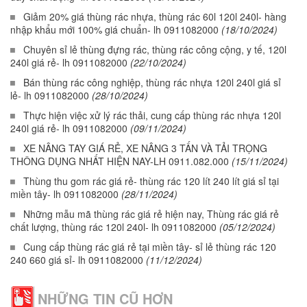
Giảm 20% giá thùng rác nhựa, thùng rác 60l 120l 240l- hàng
nhập khẩu mới 100% giá chuẩn- lh 0911082000
(18/10/2024)
Chuyên sỉ lẻ thùng đựng rác, thùng rác công cộng, y tế, 120l
240l giá rẻ- lh 0911082000
(22/10/2024)
Bán thùng rác công nghiệp, thùng rác nhựa 120l 240l giá sỉ
lẻ- lh 0911082000
(28/10/2024)
Thực hiện việc xử lý rác thải, cung cấp thùng rác nhựa 120l
240l giá rẻ- lh 0911082000
(09/11/2024)
XE NÂNG TAY GIÁ RẺ, XE NÂNG 3 TẤN VÀ TẢI TRỌNG
THÔNG DỤNG NHẤT HIỆN NAY-LH 0911.082.000
(15/11/2024)
Thùng thu gom rác giá rẻ- thùng rác 120 lít 240 lít giá sỉ tại
miền tây- lh 0911082000
(28/11/2024)
Những mẫu mã thùng rác giá rẻ hiện nay, Thùng rác giá rẻ
chất lượng, thùng rác 120l 240l- lh 0911082000
(05/12/2024)
Cung cấp thùng rác giá rẻ tại miền tây- sỉ lẻ thùng rác 120
240 660 giá sỉ- lh 0911082000
(11/12/2024)
NHỮNG TIN CŨ HƠN