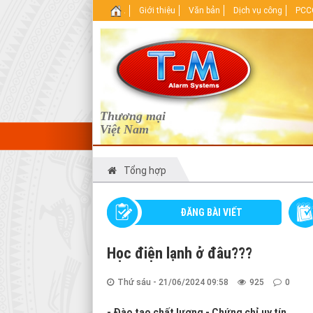
.
Giới thiệu
Văn bản
Dịch vụ công
PCCC
Thương mại
Việt Nam
Tổng hợp
ĐĂNG BÀI VIẾT
Học điện lạnh ở đâu???
Thứ sáu - 21/06/2024 09:58
925
0
- Đào tạo chất lượng - Chứng chỉ uy tín