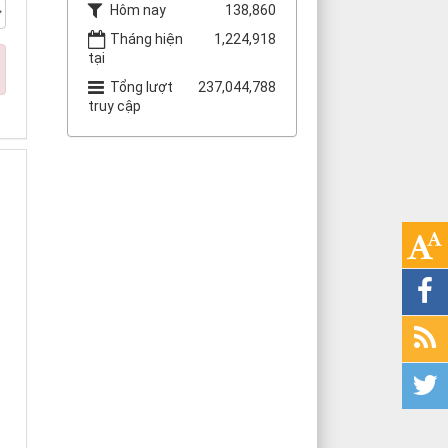
Hôm nay
138,860
Tháng hiện
1,224,918
tại
Tổng lượt
237,044,788
truy cập