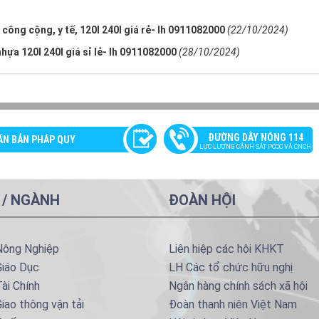
công cộng, y tế, 120l 240l giá rẻ- lh 0911082000
(22/10/2024)
hựa 120l 240l giá sỉ lẻ- lh 0911082000
(28/10/2024)
ĐƯỜNG DÂY NÓNG 114
ĂN BẢN PHÁP QUY
LỰC LƯỢNG CẢNH SÁT PCCC VÀ CNCH
 / NGÀNH
ĐOÀN HỘI
Nông Nghiệp
Liên hiệp các hội KHKT
Giáo Dục
LH Các tổ chức hữu nghị
ài Chính
Ngân hàng chính sách xã hội
iao thông vận tải
Đoàn thanh niên Việt Nam