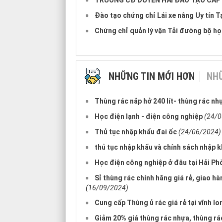
TRƯỜNG CĐ DUYÊN HẢI ĐÀO TẠO CẤP 
Đào tạo chứng chỉ Lái xe nâng Uy tín 
Chứng chỉ quản lý vận Tải đường bộ h
NHỮNG TIN MỚI HƠN
NHỮ
Thùng rác nắp hở 240 lít- thùng rác nhự
Học điện lạnh - điện công nghiệp
(24/0
Thủ tục nhập khẩu đai ốc
(24/06/2024)
thủ tục nhập khẩu và chính sách nhập 
Học điện công nghiệp ở đâu tại Hải P
Sỉ thùng rác chính hãng giá rẻ, giao hà
(16/09/2024)
Cung cấp Thùng ủ rác giá rẻ tại vĩnh
Giảm 20% giá thùng rác nhựa, thùng r