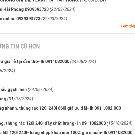
CHỨNG CHỈ ĐIỆN LẠNH TẠI HẢI PHÒNG.
(18/06/2024)
Tại Hải Phòng 0939393723
(22/03/2024)
ọc online 0939393723
(22/03/2024)
Xem ti
NG TIN CŨ HƠN
a giá rẻ tại cần thơ- lh 0911082000
(24/06/2024)
6/2024)
khẩu gạch men
(24/06/2024)
hòng
(01/07/2024)
ng nhanh, thùng rác 120l 240l 660l giá ưu đãi- lh 0911.082.000
 long, thùng rác 120l 240l dầy chất lượng- lh 0911082000
(15/10/2024)
ác 60l 120l 240l- hàng nhập khẩu mới 100% giá chuẩn- lh 0911082000