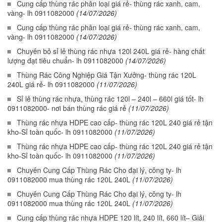
Cung cấp thùng rác phân loại giá rẻ- thùng rác xanh, cam,
vàng- lh 0911082000
(14/07/2026)
Cung cấp thùng rác phân loại giá rẻ- thùng rác xanh, cam,
vàng- lh 0911082000
(14/07/2026)
Chuyên bỏ sỉ lẻ thùng rác nhựa 120l 240L giá rẻ- hàng chất
lượng đạt tiêu chuẩn- lh 0911082000
(14/07/2026)
Thùng Rác Công Nghiệp Giá Tận Xưởng- thùng rác 120L
240L giá rẻ- lh 0911082000
(11/07/2026)
Sỉ lẻ thùng rác nhựa, thùng rác 120l – 240l – 660l giá tốt- lh
0911082000- nơi bán thùng rác giá rẻ
(11/07/2026)
Thùng rác nhựa HDPE cao cấp- thùng rác 120L 240 giá rẻ tận
kho-Sỉ toàn quốc- lh 0911082000
(11/07/2026)
Thùng rác nhựa HDPE cao cấp- thùng rác 120L 240 giá rẻ tận
kho-Sỉ toàn quốc- lh 0911082000
(11/07/2026)
Chuyên Cung Cấp Thùng Rác Cho đại lý, công ty- lh
0911082000 mua thùng rác 120L 240L
(11/07/2026)
Chuyên Cung Cấp Thùng Rác Cho đại lý, công ty- lh
0911082000 mua thùng rác 120L 240L
(11/07/2026)
Cung cấp thùng rác nhựa HDPE 120 lít, 240 lít, 660 lít– Giải