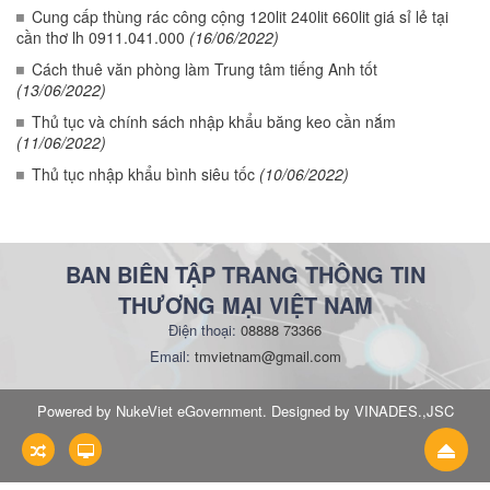
Cung cấp thùng rác công cộng 120lit 240lit 660lit giá sỉ lẻ tại
cần thơ lh 0911.041.000
(16/06/2022)
Cách thuê văn phòng làm Trung tâm tiếng Anh tốt
(13/06/2022)
Thủ tục và chính sách nhập khẩu băng keo cần nắm
(11/06/2022)
Thủ tục nhập khẩu bình siêu tốc
(10/06/2022)
BAN BIÊN TẬP TRANG THÔNG TIN
THƯƠNG MẠI VIỆT NAM
Điện thoại:
08888 73366
Email:
tmvietnam@gmail.com
Powered by NukeViet eGovernment. Designed by VINADES.,JSC