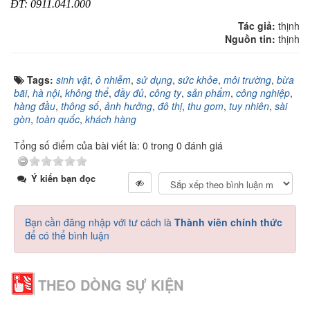
ĐT: 0911.041.000
Tác giả:
thịnh
Nguồn tin:
thịnh
Tags:
sinh vật
,
ô nhiễm
,
sử dụng
,
sức khỏe
,
môi trường
,
bừa
bãi
,
hà nội
,
không thể
,
đầy đủ
,
công ty
,
sản phẩm
,
công nghiệp
,
hàng đầu
,
thông số
,
ảnh hưởng
,
đô thị
,
thu gom
,
tuy nhiên
,
sài
gòn
,
toàn quốc
,
khách hàng
Tổng số điểm của bài viết là: 0 trong 0 đánh giá
Ý kiến bạn đọc
Bạn cần đăng nhập với tư cách là
Thành viên chính thức
để có thể bình luận
THEO DÒNG SỰ KIỆN