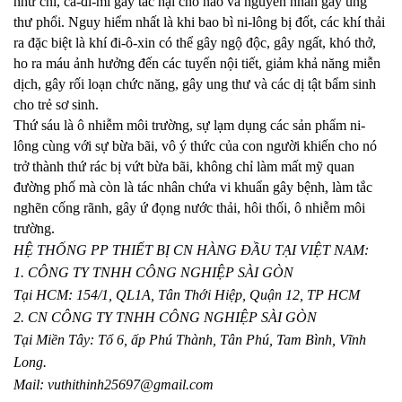
như chì, ca-đi-mi gây tác hại cho não và nguyên nhân gây ung
thư phổi. Nguy hiểm nhất là khi bao bì ni-lông bị đốt, các khí thải
ra đặc biệt là khí đi-ô-xin có thể gây ngộ độc, gây ngất, khó thở,
ho ra máu ảnh hưởng đến các tuyến nội tiết, giảm khả năng miễn
dịch, gây rối loạn chức năng, gây ung thư và các dị tật bẩm sinh
cho trẻ sơ sinh.
Thứ sáu là ô nhiễm môi trường, sự lạm dụng các sản phẩm ni-
lông cùng với sự bừa bãi, vô ý thức của con người khiến cho nó
trở thành thứ rác bị vứt bừa bãi, không chỉ làm mất mỹ quan
đường phố mà còn là tác nhân chứa vi khuẩn gây bệnh, làm tắc
nghẽn cống rãnh, gây ứ đọng nước thải, hôi thối, ô nhiễm môi
trường.
HỆ THỐNG PP THIẾT BỊ CN HÀNG ĐẦU TẠI VIỆT NAM:
1. CÔNG TY TNHH CÔNG NGHIỆP SÀI GÒN
Tại HCM: 154/1, QL1A, Tân Thới Hiệp, Quận 12, TP HCM
2. CN CÔNG TY TNHH CÔNG NGHIỆP SÀI GÒN
Tại Miền Tây: Tổ 6, ấp Phú Thành, Tân Phú, Tam Bình, Vĩnh
Long.
Mail: vuthithinh25697@gmail.com