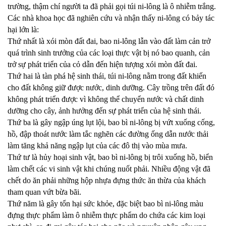
trường, thậm chí người ta đã phải gọi túi ni-lông là ô nhiễm trắng.
Các nhà khoa học đã nghiên cứu và nhận thấy ni-lông có bảy tác
hại lớn là:
Thứ nhất là xói mòn đất đai, bao ni-lông lẫn vào đất làm cản trở
quá trình sinh trưởng của các loại thực vật bị nó bao quanh, cản
trở sự phát triển của cỏ dẫn đến hiện tượng xói mòn đất đai.
Thứ hai là tàn phá hệ sinh thái, túi ni-lông nằm trong đất khiến
cho đất không giữ được nước, dinh dưỡng. Cây trồng trên đất đó
không phát triển được vì không thể chuyển nước và chất dinh
dưỡng cho cây, ảnh hưởng đến sự phát triển của hệ sinh thái.
Thứ ba là gây ngập úng lụt lội, bao bì ni-lông bị vứt xuống cống,
hồ, đập thoát nước làm tắc nghẽn các đường ống dẫn nước thải
làm tăng khả năng ngập lụt của các đô thị vào mùa mưa.
Thứ tư là hủy hoại sinh vật, bao bì ni-lông bị trôi xuống hồ, biển
làm chết các vi sinh vật khi chúng nuốt phải. Nhiều động vật đã
chết do ăn phải những hộp nhựa đựng thức ăn thừa của khách
tham quan vứt bừa bãi.
Thứ năm là gây tổn hại sức khỏe, đặc biệt bao bì ni-lông màu
đựng thực phẩm làm ô nhiễm thực phẩm do chứa các kim loại