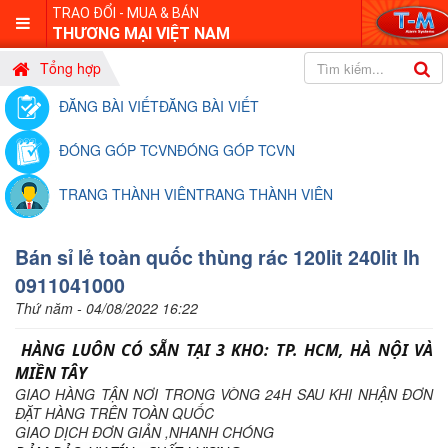
TRAO ĐỔI - MUA & BÁN
THƯƠNG MẠI VIỆT NAM
Tổng hợp
ĐĂNG BÀI VIẾT
ĐĂNG BÀI VIẾT
ĐÓNG GÓP TCVN
ĐÓNG GÓP TCVN
TRANG THÀNH VIÊN
TRANG THÀNH VIÊN
Bán sỉ lẻ toàn quốc thùng rác 120lit 240lit lh
0911041000
Thứ năm - 04/08/2022 16:22
HÀNG LUÔN CÓ SẴN TẠI 3 KHO: TP. HCM, HÀ NỘI VÀ
MIỀN TÂY
GIAO HÀNG TẬN NƠI TRONG VÒNG 24H SAU KHI NHẬN ĐƠN
ĐẶT HÀNG TRÊN TOÀN QUỐC
GIAO DỊCH ĐƠN GIẢN ,NHANH CHÓNG