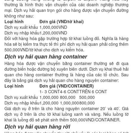
thường là hình thức vận chuyển của các doanh nghiệp thương
mại. Dịch vụ hải quan trọn gói cho hàng được vận chuyển đường
không như sau:
Loại hình
Đơn giá (VND/tờ khai)
Dịch vụ xuất khẩu
1,000,000VND
Dịch vụ nhập khẩu
1,200,000VND
Đối với hàng hóa gặp trường hợp tờ khai luồng đỏ. Nghĩa là hàng
hóa sẽ bị kiểm tra thực tế thì phí dịch vụ hải quan phải công thêm
500,000VND/tờ khai cho dịch vụ kiểm hóa.
Dịch vụ hải quan hàng container
Hàng hóa được vận chuyển bằng container thường sẽ đi qua
đường biển hoặc đường bộ xuyên biên dưới. Dịch vụ khai thuê hải
quan cho hàng container thường là hàng của các tổ chức. Sau
đây là bảng giá dịch vụ hải quan cho hàng nguyên container:
Loại hình
Đơn giá (VND/CONTAINER)
1- 3 CONT
4-6 CONT
TRÊN 6 CONT
Dịch vụ xuất khẩu
1,000,000
800,000
500,000
Dịch vụ nhập khẩu
1,200,000
1,000,000
800,000
Giá dịch vụ ở trên là cho hàng nguyên container 20’ và 40’. Giá
dịch vụ ở trên là cho tờ khai luồng xanh và vàng. Nếu luồng tờ
khai là luồng đỏ sẽ phát sinh thêm 500,000VND/CONTAINER.
Dịch vụ hải quan hàng rời