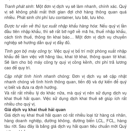
Tranh phát sinh
: Một đơn vị dịch vụ sẽ làm nhanh, chính xác. Quý
vị sẽ không phải mất thời gian đợi chờ hàng thông quan quá
nhiều. Phát sinh chi phí lưu container, lưu bãi, lưu kho.
Được tư vấn về thủ tục xuất nhập khẩu hàng hóa
: Nếu quý vị lần
đầu tiên nhập khẩu, thì sẽ rất bỡ ngỡ về mã hs, thuế nhập khẩu,
cách tính thuế, thông tin khai báo… Một đơn vị dịch vụ chuyển
nghiệp sẽ hướng dẫn quý vị đầy đủ.
Tinh gọn bộ máy công ty
: Việc quý vị bố trí một phòng xuất nhập
khẩu để làm việc với hãng tàu, khai tờ khai, thông quan tờ khai.
Sẽ làm cho bộ máy công ty quý vị cồng kềnh, chi phí trả lương
cao để quy trì.
Cập nhật tình hình nhanh
chóng: Đơn vị dịch vụ sẽ cập nhật
nhanh chóng về tình hình thông quan, tiến độ và dự kiến để quý
vị biết và đưa ra định hướng.
Và rất rất nhiều lý do khác nữa, mà quý vị nên sử dụng dịch vụ
khai thuê hải quan. Việc sử dụng dịch khai thuê sẽ giúp ích rất
nhiều cho quý vị.
Giá dịch vụ khai thuê hải quan
Giá dịch vụ khai thuê hải quan có rất nhiều loại từ hàng cá nhân,
hàng doanh nghiệp, đường không, đường biển LCL, FCL, hàng
tàu rời. Sau đây là bảng giá dịch vụ hải quan tiêu chuẩn mời Quý