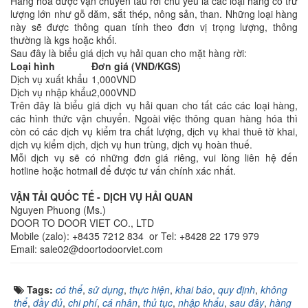
Hàng hóa được vận chuyển tàu rời chủ yếu là các loại hàng có trữ
lượng lớn như gỗ dăm, sắt thép, nông sản, than. Những loại hàng
này sẽ được thông quan tính theo đơn vị trọng lượng, thông
thường là kgs hoặc khối.
Sau đây là biểu giá dịch vụ hải quan cho mặt hàng rời:
Loại hình
Đơn giá (VND/KGS)
Dịch vụ xuất khẩu
1,000VND
Dịch vụ nhập khẩu
2,000VND
Trên đây là biểu giá dịch vụ hải quan cho tất các các loại hàng,
các hình thức vận chuyển. Ngoài việc thông quan hàng hóa thì
còn có các dịch vụ kiểm tra chất lượng, dịch vụ khai thuê tờ khai,
dịch vụ kiểm dịch, dịch vụ hun trùng, dịch vụ hoàn thuế.
Mỗi dịch vụ sẽ có những đơn giá riêng, vui lòng liên hệ đến
hotline hoặc hotmail để được tư vấn chính xác nhất.
VẬN TẢI QUỐC TẾ - DỊCH VỤ HẢI QUAN
Nguyen Phuong (Ms.)
DOOR TO DOOR VIET CO., LTD
Mobile (zalo): +8435 7212 834 or Tel: +8428 22 179 979
Email: sale02@doortodoorviet.com
Tags:
có thể
,
sử dụng
,
thực hiện
,
khai báo
,
quy định
,
không
thể
,
đầy đủ
,
chi phí
,
cá nhân
,
thủ tục
,
nhập khẩu
,
sau đây
,
hàng