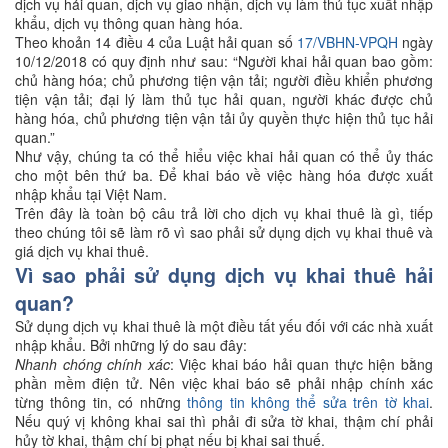
dịch vụ hải quan, dịch vụ giao nhận, dịch vụ làm thủ tục xuất nhập
khẩu, dịch vụ thông quan hàng hóa.
Theo khoản 14 điều 4 của Luật hải quan số
17/VBHN-VPQH
ngày
10/12/2018 có quy định như sau: “Người khai hải quan bao gồm:
chủ hàng hóa; chủ phương tiện vận tải; người điều khiển phương
tiện vận tải; đại lý làm thủ tục hải quan, người khác được chủ
hàng hóa, chủ phương tiện vận tải ủy quyền thực hiện thủ tục hải
quan.”
Như vậy, chúng ta có thể hiểu việc khai hải quan có thể ủy thác
cho một bên thứ ba. Để khai báo về việc hàng hóa được xuất
nhập khẩu tại Việt Nam.
Trên đây là toàn bộ câu trả lời cho dịch vụ khai thuê là gì, tiếp
theo chúng tôi sẽ làm rõ vì sao phải sử dụng dịch vụ khai thuê và
giá dịch vụ khai thuê.
Vì sao phải sử dụng dịch vụ khai thuê hải
quan?
Sử dụng dịch vụ khai thuê là một điều tất yếu đối với các nhà xuất
nhập khẩu. Bởi những lý do sau đây:
Nhanh chóng chính xác
: Việc khai báo hải quan thực hiện bằng
phần mềm điện tử. Nên việc khai báo sẽ phải nhập chính xác
từng thông tin, có những
thông tin không thể sửa trên tờ khai
.
Nếu quý vị không khai sai thì phải đi sửa tờ khai, thậm chí phải
hủy tờ khai, thậm chí bị phạt nếu bị khai sai thuế.