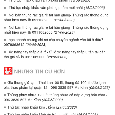
THủ tục nhập khẩu văn phòng phẩm
(16/06/2023)
Thủ tục nhập khẩu văn phòng phẩm mới nhất
(16/06/2023)
Nơi bán thùng rác giá rẻ tại hậu giang- Thùng rác thông dụng
nhất hiện nay- lh 0911082000
(21/06/2023)
Nơi bán thùng rác giá rẻ tại hậu giang- Thùng rác thông dụng
nhất hiện nay- lh 0911082000
(21/06/2023)
học nhanh chứng chỉ sơ cấp chuyên ngành vận tải ở đâu?
0979868612
(26/06/2023)
Xe nâng tay thấp giá rẻ- Sỉ lẻ xe nâng tay thấp 3 tấn tại cần
thơ giá sỉ- lh 0911082000
(28/06/2023)
NHỮNG TIN CŨ HƠN
Giá thùng giữ lạnh Thái Lan100 lít, thùng đá 100 lít ướp lạnh
bia, thực phẩm tại quận 12 - 096 3839 597 Ms Kính
(05/06/2023)
Thùng phuy nhựa 120 lít, thùng nhựa có nắp đựng hóa chất -
096 3839 597 Ms Kính
(30/05/2023)
Thủ tục nhập khẩu kìm , kềm
(29/05/2023)
Thủ tục nhập khẩu kính áp tròng mới nhất
(25/05/2023)