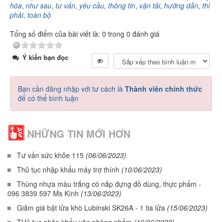
hóa
,
như sau
,
tư vấn
,
yêu cầu
,
thông tin
,
vận tải
,
hướng dẫn
,
thì
phải
,
toàn bộ
Tổng số điểm của bài viết là: 0 trong 0 đánh giá
Ý kiến bạn đọc
Bạn cần đăng nhập với tư cách là
Thành viên chính thức
để có thể bình luận
NHỮNG TIN MỚI HƠN
Tư vấn sức khỏe 115
(06/06/2023)
Thủ tục nhập khẩu máy trợ thính
(10/06/2023)
Thùng nhựa màu trắng có nắp đựng đồ dùng, thực phẩm -
096 3839 597 Ms Kính
(13/06/2023)
Giảm giá bật lửa khò Lubinski SK26A - 1 tia lửa
(15/06/2023)