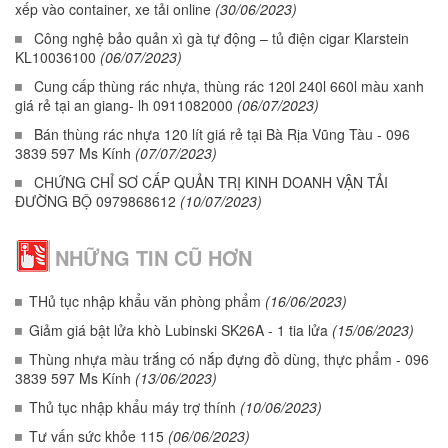
xếp vào container, xe tải online
(30/06/2023)
Công nghệ bảo quản xì gà tự động – tủ điện cigar Klarstein
KL10036100
(06/07/2023)
Cung cấp thùng rác nhựa, thùng rác 120l 240l 660l màu xanh
giá rẻ tại an giang- lh 0911082000
(06/07/2023)
Bán thùng rác nhựa 120 lít giá rẻ tại Bà Rịa Vũng Tàu - 096
3839 597 Ms Kính
(07/07/2023)
CHỨNG CHỈ SƠ CẤP QUẢN TRỊ KINH DOANH VẬN TẢI
ĐƯỜNG BỘ 0979868612
(10/07/2023)
NHỮNG TIN CŨ HƠN
THủ tục nhập khẩu văn phòng phẩm
(16/06/2023)
Giảm giá bật lửa khò Lubinski SK26A - 1 tia lửa
(15/06/2023)
Thùng nhựa màu trắng có nắp đựng đồ dùng, thực phẩm - 096
3839 597 Ms Kính
(13/06/2023)
Thủ tục nhập khẩu máy trợ thính
(10/06/2023)
Tư vấn sức khỏe 115
(06/06/2023)