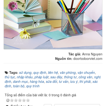
Tác giả:
Anna Nguyen
Nguồn tin:
doortodoorviet.com
Tags:
sử dụng
,
quy định
,
liên hệ
,
văn phòng
,
vận chuyển
,
thủ tục
,
nhập khẩu
,
pháp luật
,
sau đây
,
thông tư
,
công văn
,
nghị
định
,
danh mục
,
hàng hóa
,
sửa đổi
,
tư vấn
,
lưu ý
,
thì phải
,
xác
định
,
toàn bộ
,
quy trình
Tổng số điểm của bài viết là: 0 trong 0 đánh giá