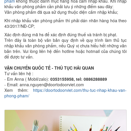
phẩm
không thuộc danh mục hàng hóa cấm nhập khẩu. Khi nhập
khẩu văn phòng phẩm cần phải lưu ý những điểm sau đây:
Văn phòng phẩm đã qua sử dụng thuộc diện cấm nhập khẩu;
Khi nhập khẩu văn phòng phẩm thì phải dán nhãn hàng hóa theo
43/2017/NĐ-CP;
Xác định đúng mã hs để xác định đúng thuế và tránh bị phạt.
Trên đây là toàn bộ văn bản quy định về quy trình làm thủ tục
nhập khẩu văn phòng phẩm, nếu Quý vị chưa hiểu hết những văn
bản trên. Vui lòng liên hệ đến hotline hoặc hotmail của chúng tôi
để được tư vấn.
VẬN CHUYỂN QUỐC TẾ - THỦ TỤC HẢI QUAN
Tư vấn liên hệ :
- Em Anna ( Mobil/zalo):
0353155958, tel: 0886288889
- Email: anna.nguyen@doortodoorviet.com
Xem thêm:
https://doortodoorviet.com/thu-tuc-nhap-khau-van-
phong-pham/