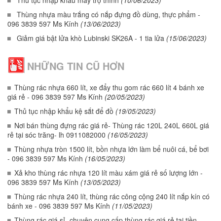
Thủ tục nhập khẩu máy trợ thính
(10/06/2023)
Thùng nhựa màu trắng có nắp đựng đồ dùng, thực phẩm -
096 3839 597 Ms Kính
(13/06/2023)
Giảm giá bật lửa khò Lubinski SK26A - 1 tia lửa
(15/06/2023)
NHỮNG TIN CŨ HƠN
Thùng rác nhựa 660 lít, xe đẩy thu gom rác 660 lít 4 bánh xe
giá rẻ - 096 3839 597 Ms Kính
(20/05/2023)
Thủ tục nhập khẩu kệ sắt để đồ
(19/05/2023)
Nơi bán thùng đựng rác giá rẻ- Thùng rác 120L 240L 660L giá
rẻ tại sóc trăng- lh 0911082000
(16/05/2023)
Thùng nhựa tròn 1500 lít, bồn nhựa lớn làm bể nuôi cá, bể bơi
- 096 3839 597 Ms Kính
(16/05/2023)
Xả kho thùng rác nhựa 120 lít màu xám giá rẻ số lượng lớn -
096 3839 597 Ms Kính
(13/05/2023)
Thùng rác nhựa 240 lít, thùng rác công cộng 240 lít nắp kín có
bánh xe - 096 3839 597 Ms Kính
(11/05/2023)
Thùng rác giá sỉ- chuyên cung cấp thùng rác giá rẻ tại tiền