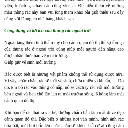
viện, khách sạn hay các công viên,… Để hiểu thêm về những
mẫu thùng rác này bạn vui lòng tham khảo bài giới thiệu sau đây
cùng với Dụng cụ nhà hàng khách sạn.
Công dụng và lợi ích của thùng rác ngoài trời
Ngoài tăng thêm tính thẩm mỹ cho cảnh quan đô thị thì sự tồn tại
của thùng rác ở ngoài trời cũng giúp mỗi người dân nâng cao
được nhận thức bảo vệ môi trường.
Giúp giữ vệ sinh môi trường
Rác được biết là những vật phầm không thể sử dụng được nữa.
Vì vậy, chắc chắn, rác sẽ mất vệ sinh, chứa nhiều vi khuẩn,…. Do
đó, khi bỏ rác vào thùng có nắp, nó sẽ cách ly rác với môi trường
bên ngoài và hạn chế lây lan ra môi trường sống. Không làm mất
cảnh quan đô thị
Khi bạn để rác thải ra vỉa hè, đường chắc chắn làm mất đi vẻ đẹp
cảnh quan đô thị. Đặc biệt ở những nơi văn minh, hình ảnh rác
bừa bãi, mùi hôi bốc lên chắc chắn sẽ khiến bất cứ ai cũng cảm