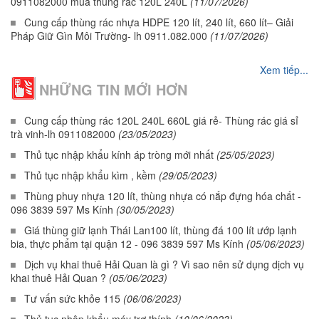
0911082000 mua thùng rác 120L 240L
(11/07/2026)
Cung cấp thùng rác nhựa HDPE 120 lít, 240 lít, 660 lít– Giải
Pháp Giữ Gìn Môi Trường- lh 0911.082.000
(11/07/2026)
Xem tiếp...
NHỮNG TIN MỚI HƠN
Cung cấp thùng rác 120L 240L 660L giá rẻ- Thùng rác giá sỉ
trà vinh-lh 0911082000
(23/05/2023)
Thủ tục nhập khẩu kính áp tròng mới nhất
(25/05/2023)
Thủ tục nhập khẩu kìm , kềm
(29/05/2023)
Thùng phuy nhựa 120 lít, thùng nhựa có nắp đựng hóa chất -
096 3839 597 Ms Kính
(30/05/2023)
Giá thùng giữ lạnh Thái Lan100 lít, thùng đá 100 lít ướp lạnh
bia, thực phẩm tại quận 12 - 096 3839 597 Ms Kính
(05/06/2023)
Dịch vụ khai thuê Hải Quan là gì ? Vì sao nên sử dụng dịch vụ
khai thuê Hải Quan ?
(05/06/2023)
Tư vấn sức khỏe 115
(06/06/2023)