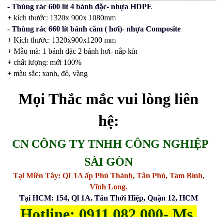
- Thùng rác 600 lít 4 bánh đặc- nhựa HDPE
+ kích thước: 1320x 900x 1080mm
- Thùng rác 660 lít bánh căm ( hơi)- nhựa Composite
+ Kích thước: 1320x900x1200 mm
+ Mẫu mã: 1 bánh đặc 2 bánh hơi- nắp kín
+ chất lượng: mới 100%
+ màu sắc: xanh, đỏ, vàng
Mọi Thắc mắc vui lòng liên
hệ:
CN CÔNG TY TNHH CÔNG NGHIỆP
SÀI GÒN
Tại Miền Tây: QL1A ấp Phú Thành, Tân Phú, Tam Bình,
Vĩnh Long.
Tại HCM: 154, Ql 1A, Tân Thới Hiệp, Quận 12, HCM
Hotline: 0911.082.000- Ms.