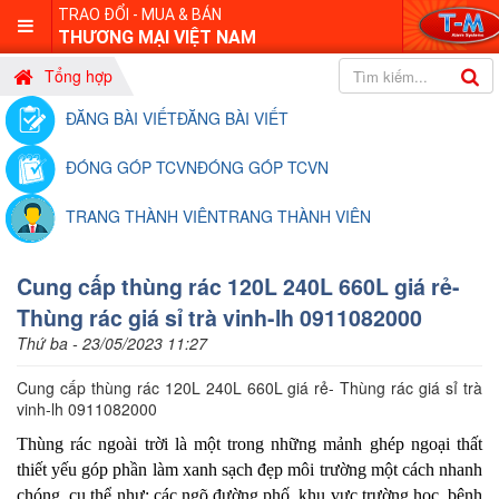
TRAO ĐỔI - MUA & BÁN
THƯƠNG MẠI VIỆT NAM
Tổng hợp
ĐĂNG BÀI VIẾT
ĐĂNG BÀI VIẾT
ĐÓNG GÓP TCVN
ĐÓNG GÓP TCVN
TRANG THÀNH VIÊN
TRANG THÀNH VIÊN
Cung cấp thùng rác 120L 240L 660L giá rẻ-
Thùng rác giá sỉ trà vinh-lh 0911082000
Thứ ba - 23/05/2023 11:27
Cung cấp thùng rác 120L 240L 660L giá rẻ- Thùng rác giá sỉ trà
vinh-lh 0911082000
Thùng rác ngoài trời là một trong những mảnh ghép ngoại thất
thiết yếu góp phần làm xanh sạch đẹp môi trường một cách nhanh
chóng, cụ thể như: các ngõ đường phố, khu vực trường học, bệnh