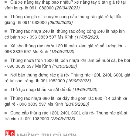
Giá xe nâng tay thấp bao nhiêu? xe nâng tay 3 tấn giá rẻ tại
vĩnh long- lh 0911082000
(26/04/2023)
Thùng rác giá sỉ- chuyên cung cấp thùng rác giá rẻ tại tiền
giang- lh 0911082000
(08/05/2023)
Thùng rác nhựa 240 lít, thùng rác công cộng 240 lít nắp kín
có bánh xe - 096 3839 597 Ms Kính
(11/05/2023)
Xả kho thùng rác nhựa 120 lít màu xám giá rẻ số lượng lớn -
096 3839 597 Ms Kính
(13/05/2023)
Thùng nhựa tròn 1500 lít, bồn nhựa lớn làm bể nuôi cá, bể bơi
- 096 3839 597 Ms Kính
(16/05/2023)
Nơi bán thùng đựng rác giá rẻ- Thùng rác 120L 240L 660L giá
rẻ tại sóc trăng- lh 0911082000
(16/05/2023)
Thủ tục nhập khẩu kệ sắt để đồ
(19/05/2023)
Thùng rác nhựa 660 lít, xe đẩy thu gom rác 660 lít 4 bánh xe
giá rẻ - 096 3839 597 Ms Kính
(20/05/2023)
Cung cấp thùng rác 120L 240L 660L giá rẻ- Thùng rác giá sỉ
trà vinh-lh 0911082000
(23/05/2023)
NHỮNG TIN CŨ HƠN