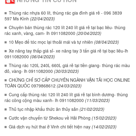
Thùng rác nhựa 60 lít, thùng rác gia đình giá rẻ - 096 3839
597 Ms Kính
(22/04/2023)
Chuyên bán thùng rác 120 lít 240 lít giá rẻ tại bạc liêu- thùng
rác xanh, vàng, cam- lh 0911082000
(20/04/2023)
10 Mẹo để tóc mọc lại thoải mái và tự nhiên
(08/04/2023)
Xe nâng tay thấp giá sỉ- xe nâng tay 3 tấn giá rẻ tại bạc liêu-lh
0911082000
(06/04/2023)
Thùng rác 120L 240L 660L giá rẻ tại tiền giang- thùng rác màu
đỏ, vàng- lh 0911082000
(30/03/2023)
CHỨNG CHỈ SƠ CẤP CHUYÊN NGÀNH VẬN TẢI HỌC ONLINE
TOÀN QUỐC 0979868612
(24/03/2023)
Cung cấp thùng rác 120 lít 240 lít giá rẻ tại bình dương- thùng
rác công cộng màu xanh- lh 0911082000
(11/03/2023)
Thủ tục nhập khẩu thức ăn thủy sản
(21/02/2023)
Cước vận chuyển từ Shekou về Hải Phòng
(15/02/2023)
Giá dịch vụ hút thai ở Vinh chi tiết hiện nay
(14/02/2023)