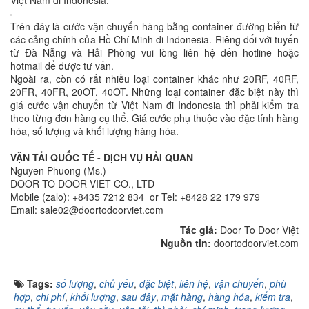
Việt Nam đi Indonesia.
Trên đây là cước vận chuyển hàng bằng container đường biển từ
các cảng chính của Hồ Chí Minh đi Indonesia. Riêng đối với tuyến
từ Đà Nẵng và Hải Phòng vui lòng liên hệ đến hotline hoặc
hotmail để được tư vấn.
Ngoài ra, còn có rất nhiều loại container khác như 20RF, 40RF,
20FR, 40FR, 20OT, 40OT. Những loại container đặc biệt này thì
giá cước vận chuyển từ Việt Nam đi Indonesia thì phải kiểm tra
theo từng đơn hàng cụ thể. Giá cước phụ thuộc vào đặc tính hàng
hóa, số lượng và khối lượng hàng hóa.
VẬN TẢI QUỐC TẾ - DỊCH VỤ HẢI QUAN
Nguyen Phuong (Ms.)
DOOR TO DOOR VIET CO., LTD
Mobile (zalo): +8435 7212 834 or Tel: +8428 22 179 979
Email: sale02@doortodoorviet.com
Tác giả:
Door To Door Việt
Nguồn tin:
doortodoorviet.com
Tags:
số lượng
,
chủ yếu
,
đặc biệt
,
liên hệ
,
vận chuyển
,
phù
hợp
,
chi phí
,
khối lượng
,
sau đây
,
mặt hàng
,
hàng hóa
,
kiểm tra
,