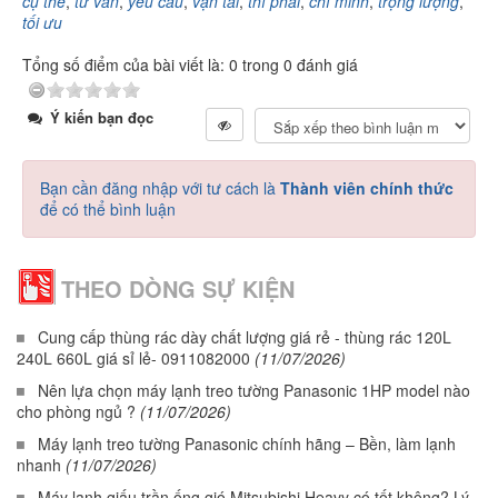
cụ thể
,
tư vấn
,
yêu cầu
,
vận tải
,
thì phải
,
chí minh
,
trọng lượng
,
tối ưu
Tổng số điểm của bài viết là: 0 trong 0 đánh giá
Ý kiến bạn đọc
Bạn cần đăng nhập với tư cách là
Thành viên chính thức
để có thể bình luận
THEO DÒNG SỰ KIỆN
Cung cấp thùng rác dày chất lượng giá rẻ - thùng rác 120L
240L 660L giá sỉ lẻ- 0911082000
(11/07/2026)
Nên lựa chọn máy lạnh treo tường Panasonic 1HP model nào
cho phòng ngủ ?
(11/07/2026)
Máy lạnh treo tường Panasonic chính hãng – Bền, làm lạnh
nhanh
(11/07/2026)
Máy lạnh giấu trần ống gió Mitsubishi Heavy có tốt không? Lý