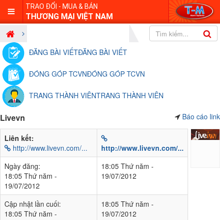
TRAO ĐỔI - MUA & BÁN
THƯƠNG MẠI VIỆT NAM
Mạng xã hội - Blog
Mạng xã hội
ĐĂNG BÀI VIẾT
ĐĂNG BÀI VIẾT
ĐÓNG GÓP TCVN
ĐÓNG GÓP TCVN
TRANG THÀNH VIÊN
TRANG THÀNH VIÊN
Báo cáo link
Livevn
Liên kết:
http://www.livevn.com/...
http://www.livevn.com/...
Ngày đăng:
18:05 Thứ năm -
18:05 Thứ năm -
19/07/2012
19/07/2012
Cập nhật lần cuối:
18:05 Thứ năm -
18:05 Thứ năm -
19/07/2012