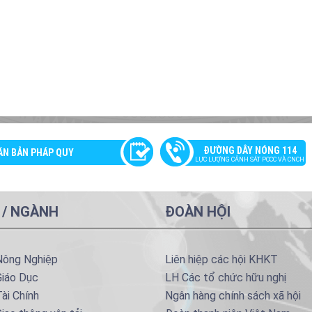
ĐƯỜNG DÂY NÓNG 114
ĂN BẢN PHÁP QUY
LỰC LƯỢNG CẢNH SÁT PCCC VÀ CNCH
 / NGÀNH
ĐOÀN HỘI
Nông Nghiệp
Liên hiệp các hội KHKT
Giáo Dục
LH Các tổ chức hữu nghị
ài Chính
Ngân hàng chính sách xã hội