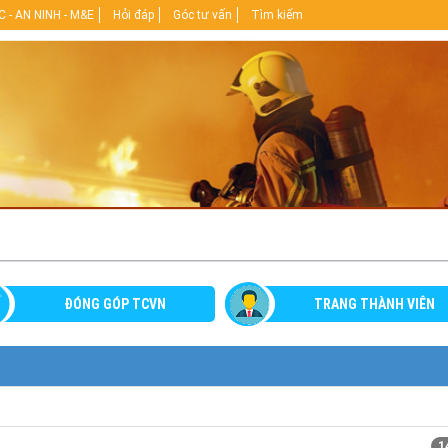
 - AN NINH - M&E
Hỏi đáp
Góc tư vấn
Tìm kiếm
ĐÓNG GÓP TCVN
TRANG THÀNH VIÊN
1