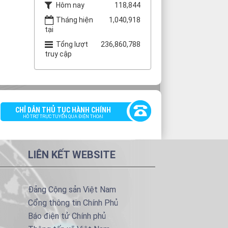
Hôm nay
118,844
Tháng hiện
1,040,918
tại
Tổng lượt
236,860,788
truy cập
CHỈ DẪN THỦ TỤC HÀNH CHÍNH
HỖ TRỢ TRỰC TUYẾN QUA ĐIỆN THOẠI
LIÊN KẾT WEBSITE
Đảng Cộng sản Việt Nam
Cổng thông tin Chính Phủ
Báo điện tử Chính phủ