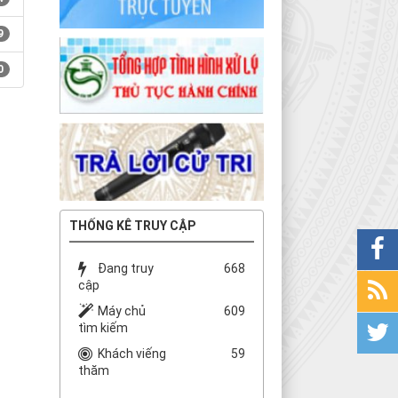
9
0
THỐNG KÊ TRUY CẬP
Đang truy
668
cập
Máy chủ
609
tìm kiếm
Khách viếng
59
thăm