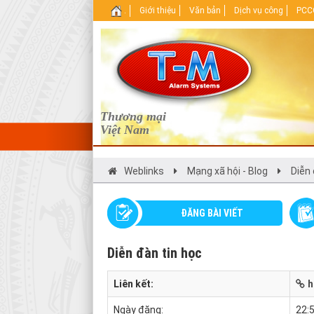
.
Giới thiệu
Văn bản
Dịch vụ công
PCCC
Thương mại
Việt Nam
Weblinks
Mạng xã hội - Blog
Diễn
ĐĂNG BÀI VIẾT
Diễn đàn tin học
Liên kết:
h
Ngày đăng:
22: