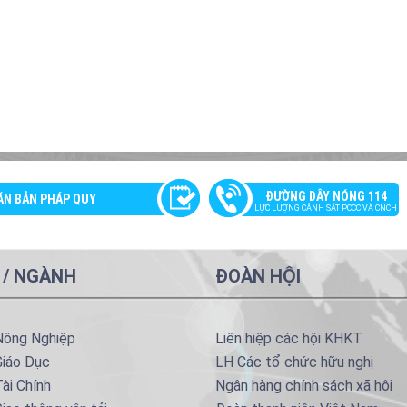
ĐƯỜNG DÂY NÓNG 114
ĂN BẢN PHÁP QUY
LỰC LƯỢNG CẢNH SÁT PCCC VÀ CNCH
 / NGÀNH
ĐOÀN HỘI
Nông Nghiệp
Liên hiệp các hội KHKT
Giáo Dục
LH Các tổ chức hữu nghị
ài Chính
Ngân hàng chính sách xã hội