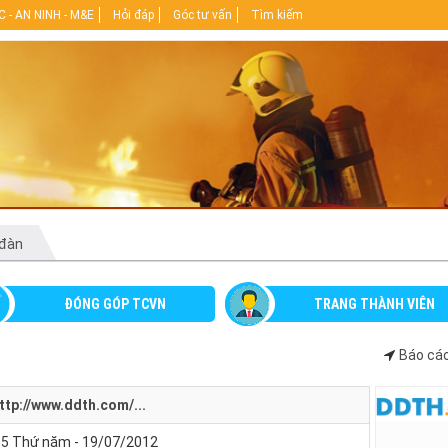
 - AN NINH - M&E
Hỏi đáp
Góc tư vấn
Tìm kiếm
 đàn
ĐÓNG GÓP TCVN
TRANG THÀNH VIÊN
Báo cáo
ttp://www.ddth.com/...
55 Thứ năm - 19/07/2012