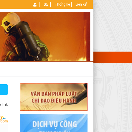
Thống kê
Liên kết
 link