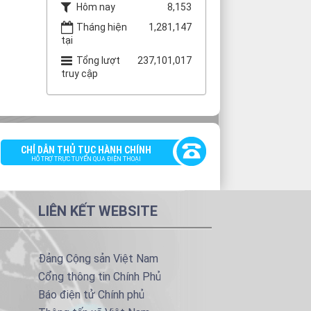
Hôm nay
8,153
Tháng hiện
1,281,147
tại
Tổng lượt
237,101,017
truy cập
CHỈ DẪN THỦ TỤC HÀNH CHÍNH
HỖ TRỢ TRỰC TUYẾN QUA ĐIỆN THOẠI
LIÊN KẾT WEBSITE
Đảng Cộng sản Việt Nam
Cổng thông tin Chính Phủ
Báo điện tử Chính phủ