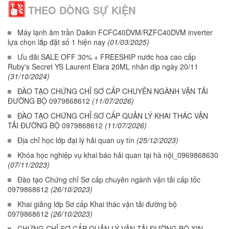
THEO DÒNG SỰ KIỆN
Máy lạnh âm trần Daikin FCFC40DVM/RZFC40DVM inverter
lựa chọn lắp đặt số 1 hiện nay
(01/03/2025)
Ưu đãi SALE OFF 30% + FREESHIP nước hoa cao cấp
Ruby's Secret YS Laurent Elara 20ML nhân dịp ngày 20/11
(31/10/2024)
ĐÀO TẠO CHỨNG CHỈ SƠ CẤP CHUYÊN NGÀNH VẬN TẢI
ĐƯỜNG BỘ 0979868612
(11/07/2026)
ĐÀO TẠO CHỨNG CHỈ SƠ CẤP QUẢN LÝ KHAI THÁC VẬN
TẢI ĐƯỜNG BỘ 0979868612
(11/07/2026)
Địa chỉ học lớp đại lý hải quan uy tín
(25/12/2023)
Khóa học nghiệp vụ khai báo hải quan tại hà nội_0969868630
(07/11/2023)
Đào tạo Chứng chỉ Sơ cấp chuyên ngành vận tải cấp tốc
0979868612
(26/10/2023)
Khai giảng lớp Sơ cấp Khai thác vận tải đường bộ
0979868612
(26/10/2023)
CHỨNG CHỈ SƠ CẤP QUẢN LÝ VẬN TẢI ĐƯỜNG BỘ XIN