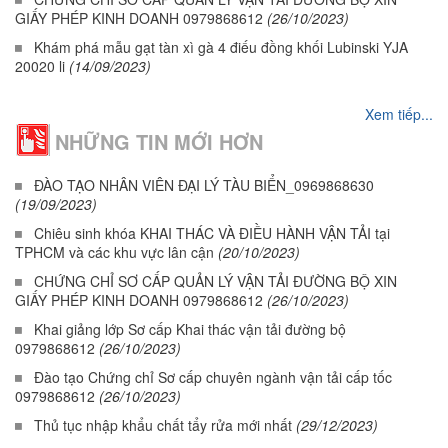
GIẤY PHÉP KINH DOANH 0979868612
(26/10/2023)
Khám phá mẫu gạt tàn xì gà 4 điếu đồng khối Lubinski YJA
20020 li
(14/09/2023)
Xem tiếp...
NHỮNG TIN MỚI HƠN
ĐÀO TẠO NHÂN VIÊN ĐẠI LÝ TÀU BIỂN_0969868630
(19/09/2023)
Chiêu sinh khóa KHAI THÁC VÀ ĐIỀU HÀNH VẬN TẢI tại
TPHCM và các khu vực lân cận
(20/10/2023)
CHỨNG CHỈ SƠ CẤP QUẢN LÝ VẬN TẢI ĐƯỜNG BỘ XIN
GIẤY PHÉP KINH DOANH 0979868612
(26/10/2023)
Khai giảng lớp Sơ cấp Khai thác vận tải đường bộ
0979868612
(26/10/2023)
Đào tạo Chứng chỉ Sơ cấp chuyên ngành vận tải cấp tốc
0979868612
(26/10/2023)
Thủ tục nhập khẩu chất tẩy rửa mới nhất
(29/12/2023)