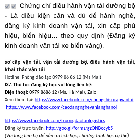
Chứng chỉ điều hành vận tải đường bộ
- Là điều kiện cần và đủ để hành nghề,
đăng ký kinh doanh vận tải, xin cấp phù
hiệu, biển hiệu… theo quy định (Đăng ký
kinh doanh vận tải xe biển vàng).
sơ cấp vận tải, vận tải dường bộ, điều hành vận tải,
khai thác vận tải
Hotline: Phòng đào tạo
0979 86 86 12
(Ms
Mai
)
IX/. Thủ tục đăng ký học vui lòng liên hệ:
Điện
thoại
:
097
9
8686 12 (Ms. Hà Mai)
, Zalo
Xem thêm tại:
https://www.facebook.com/chungchisocapvantai
https://www.facebook.com/caodangnghevanlanghanoi
https://www.facebook.com/truongdaotaologistics
Đăng ký trực tuyến:
http://goo.gl/forms/gzQNBocyb5
(Vui lòng liên hệ để nắm rõ lịch học, chương trình học cụ thể)