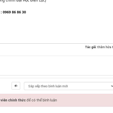
ng chính Đại Học Điện Lực)
 : 0969 86 86 30
Tác giả:
thắm hứa 
viên chính thức
để có thể bình luận