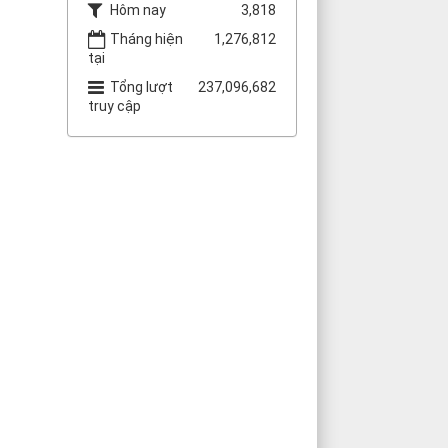
Hôm nay
3,818
Tháng hiện
1,276,812
tại
Tổng lượt
237,096,682
truy cập