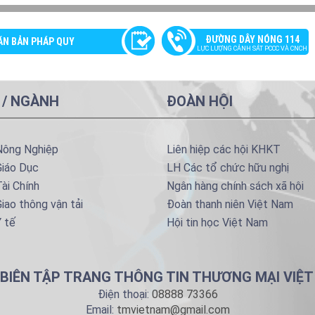
ĐƯỜNG DÂY NÓNG 114
ĂN BẢN PHÁP QUY
LỰC LƯỢNG CẢNH SÁT PCCC VÀ CNCH
 / NGÀNH
ĐOÀN HỘI
Nông Nghiệp
Liên hiệp các hội KHKT
Giáo Dục
LH Các tổ chức hữu nghị
ài Chính
Ngân hàng chính sách xã hội
iao thông vận tải
Đoàn thanh niên Việt Nam
 tế
Hội tin học Việt Nam
BIÊN TẬP TRANG THÔNG TIN THƯƠNG MẠI VIỆ
Điện thoại:
08888 73366
Email:
tmvietnam@gmail.com