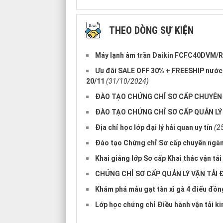
THEO DÒNG SỰ KIỆN
Máy lạnh âm trần Daikin FCFC40DVM/RZ
Ưu đãi SALE OFF 30% + FREESHIP nước 
20/11
(31/10/2024)
ĐÀO TẠO CHỨNG CHỈ SƠ CẤP CHUYÊN 
ĐÀO TẠO CHỨNG CHỈ SƠ CẤP QUẢN LÝ
Địa chỉ học lớp đại lý hải quan uy tín
(2
Đào tạo Chứng chỉ Sơ cấp chuyên ngàn
Khai giảng lớp Sơ cấp Khai thác vận t
CHỨNG CHỈ SƠ CẤP QUẢN LÝ VẬN TẢI 
Khám phá mẫu gạt tàn xì gà 4 điếu đồng
Lớp học chứng chỉ Điều hành vận tải k