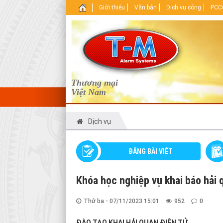
.
Giới thiệu
Văn bản
Dịch vụ công
PCCC
Thương mại
Việt Nam
Dịch vụ
ĐĂNG BÀI VIẾT
Khóa học nghiệp vụ khai báo hải
Thứ ba - 07/11/2023 15:01
952
0
ĐÀO TẠO KHAI HẢI QUAN ĐIỆN TỬ