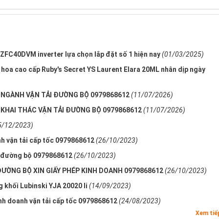
FC40DVM inverter lựa chọn lắp đặt số 1 hiện nay
(01/03/2025)
hoa cao cấp Ruby's Secret YS Laurent Elara 20ML nhân dịp ngày
NGÀNH VẬN TẢI ĐƯỜNG BỘ 0979868612
(11/07/2026)
 KHAI THÁC VẬN TẢI ĐƯỜNG BỘ 0979868612
(11/07/2026)
5/12/2023)
h vận tải cấp tốc 0979868612
(26/10/2023)
ải đường bộ 0979868612
(26/10/2023)
ĐƯỜNG BỘ XIN GIẤY PHÉP KINH DOANH 0979868612
(26/10/2023)
 khối Lubinski YJA 20020 li
(14/09/2023)
inh doanh vận tải cấp tốc 0979868612
(24/08/2023)
Xem ti