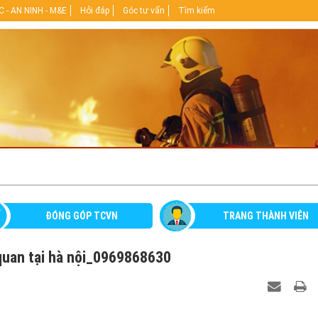
 - AN NINH - M&E
Hỏi đáp
Góc tư vấn
Tìm kiếm
ĐÓNG GÓP TCVN
TRANG THÀNH VIÊN
 quan tại hà nội_0969868630