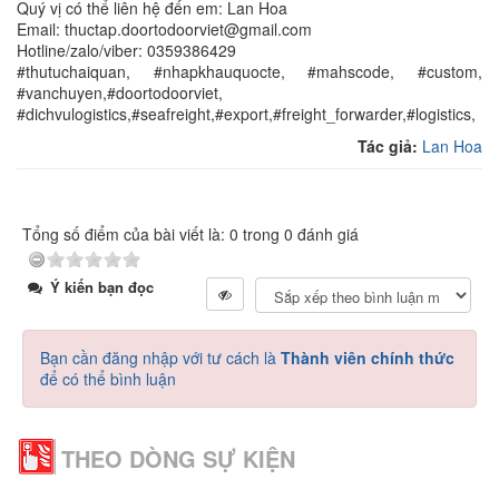
Quý vị có thể liên hệ đến em: Lan Hoa
Email: thuctap.doortodoorviet@gmail.com
Hotline/zalo/viber: 0359386429
#thutuchaiquan, #nhapkhauquocte, #mahscode, #custom,
#vanchuyen,#doortodoorviet,
#dichvulogistics,#seafreight,#export,#freight_forwarder,#logistics,
Tác giả:
Lan Hoa
Tổng số điểm của bài viết là: 0 trong 0 đánh giá
Ý kiến bạn đọc
Bạn cần đăng nhập với tư cách là
Thành viên chính thức
để có thể bình luận
THEO DÒNG SỰ KIỆN