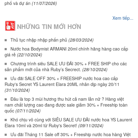
phố và dự án
(11/07/2026)
Xem tiếp...
NHỮNG TIN MỚI HƠN
Thủ tục nhập nhập phấn phủ
(28/03/2024)
Nước hoa Bodymist ARMANI 20ml chính hãng hàng cao cấp
giá rẻ
(22/10/2024)
Chương trình siêu SALE ƯU ĐÃI 30% + FREE SHIP cho các
sản phẩm mới của nhà Ruby’s Secrect.
(28/10/2024)
Ưu đãi SALE OFF 30% + FREESHIP nước hoa cao cấp
Ruby's Secret YS Laurent Elara 20ML nhân dịp ngày 20/11
(31/10/2024)
Đâu là top 3 mùi hương thu hút cả nam lẫn nữ ? Hàng việt
nam chất lượng cao đang được sale giảm 30% + Freeship toàn
quốc
(07/11/2024)
Khó chịu vô cùng với SIÊU SALE ƯU ĐÃI nước hoa YS Laurent
Elara 10ml và 20ml từ Ruby's Secret!
(09/11/2024)
Ưu đãi Tháng 11 Sale off 30% + Freeship nước hoa hàng Việt