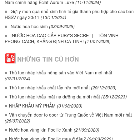
Nam chính hãng Éclat-Aurum Luxe
(11/11/2024)
Gợi ý món quà nhỏ xinh tinh tế giá thành phù hợp cho các bạn
HSSV ngày 20/11
(13/11/2024)
Nước hoa học sinh
(03/09/2025)
[NƯỚC HOA CAO CẤP RUBY’S SECRET] – TÔN VINH
PHONG CÁCH, KHẲNG ĐỊNH CÁ TÍNH!
(11/07/2026)
NHỮNG TIN CŨ HƠN
Thủ tục nhập khẩu nông sản vào Việt Nam mới nhất
(02/01/2024)
Thủ tục nhập khẩu chất tẩy rửa mới nhất
(29/12/2023)
Thủ tục nhập khẩu mặt nạ dưỡng da mới nhất
(25/12/2023)
NHẬP KHẨU MỸ PHẨM
(31/08/2023)
Vận chuyển door to door từ Trung Quốc về Việt Nam mới nhất
(28/07/2022)
Nước hoa vùng kín Foellie Xanh
(21/09/2020)
Nước hoa vùng kín Foellie mua ở đâu?
(04/09/2020)