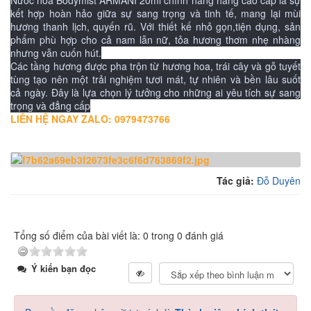
Nước hoa Bodymist ARMANI 20ml chính hãng hàng cao cấp là sự
kết hợp hoàn hảo giữa sự sang trọng và tinh tế, mang lại mùi
hương thanh lịch, quyến rũ. Với thiết kế nhỏ gọn,tiện dụng, sản
phẩm phù hợp cho cả nam lẫn nữ, tỏa hương thơm nhẹ nhàng
nhưng vẫn cuốn hút.
Các tầng hương được pha trộn từ hương hoa, trái cây và gỗ tuyết
tùng tạo nên một trải nghiệm tươi mát, tự nhiên và bền lâu suốt
cả ngày. Đây là lựa chọn lý tưởng cho những ai yêu tích sự sang
trọng và đẳng cấp
LIÊN HỆ NGAY ZALO: 0979473766
Tác giả:
Đỗ Duyên
Tổng số điểm của bài viết là: 0 trong 0 đánh giá
Ý kiến bạn đọc