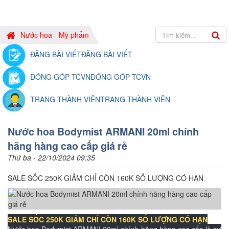
Nước hoa - Mỹ phẩm
ĐĂNG BÀI VIẾT
ĐĂNG BÀI VIẾT
ĐÓNG GÓP TCVN
ĐÓNG GÓP TCVN
TRANG THÀNH VIÊN
TRANG THÀNH VIÊN
Nước hoa Bodymist ARMANI 20ml chính
hãng hàng cao cấp giá rẻ
Thứ ba - 22/10/2024 09:35
SALE SỐC 250K GIẢM CHỈ CÒN 160K SỐ LƯỢNG CÓ HẠN
SALE SỐC 250K GIẢM CHỈ CÒN 160K SỐ LƯỢNG CÓ HẠN