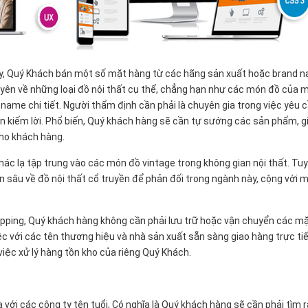
h này, Quý Khách bán một số mặt hàng từ các hãng sản xuất hoặc brand 
yên về những loại đồ nội thất cụ thể, chẳng hạn như các món đồ của 
 name chi tiết. Người thẩm định cần phải là chuyên gia trong việc yêu 
n kiếm lời. Phổ biến, Quý khách hàng sẽ cần tự sướng các sản phẩm, g
cho khách hàng.
 khác lạ tập trung vào các món đồ vintage trong không gian nội thất. Tuy
ên sâu về đồ nội thất cổ truyền để phản đối trong ngành này, cộng với 
ipping, Quý khách hàng không cần phải lưu trữ hoặc vận chuyển các m
ệc với các tên thương hiệu và nhà sản xuất sẵn sàng giao hàng trực ti
 việc xử lý hàng tồn kho của riêng Quý Khách.
 với các công ty tên tuổi, Có nghĩa là Quý khách hàng sẽ cần phải tìm r