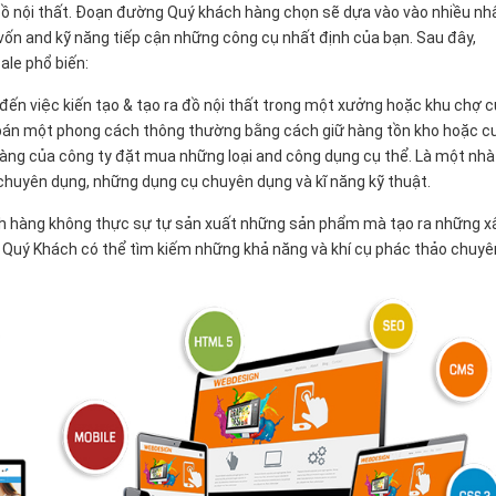
ồ nội thất. Đoạn đường Quý khách hàng chọn sẽ dựa vào vào nhiều nh
, vốn and kỹ năng tiếp cận những công cụ nhất định của bạn. Sau đây,
ale phổ biến:
n đến việc kiến tạo & tạo ra đồ nội thất trong một xưởng hoặc khu chợ 
 bán một phong cách thông thường bằng cách giữ hàng tồn kho hoặc c
àng của công ty đặt mua những loại and công dụng cụ thể. Là một nhà
 chuyên dụng, những dụng cụ chuyên dụng và kĩ năng kỹ thuật.
ách hàng không thực sự tự sản xuất những sản phẩm mà tạo ra những x
 Quý Khách có thể tìm kiếm những khả năng và khí cụ phác thảo chuyê