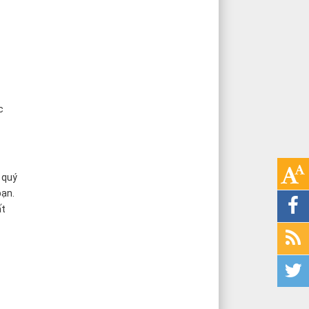
c
 quý
bạn.
ất