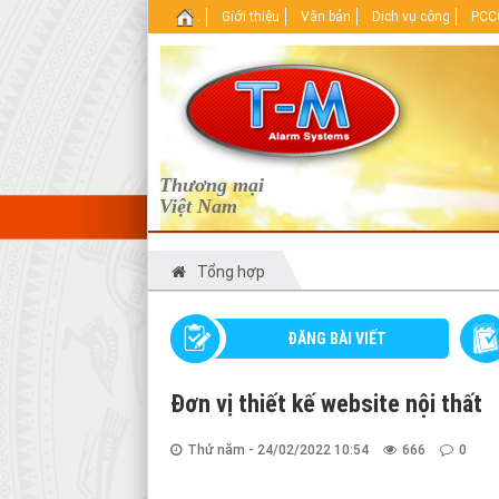
.
Giới thiệu
Văn bản
Dịch vụ công
PCCC
Thương mại
Việt Nam
Tổng hợp
ĐĂNG BÀI VIẾT
Đơn vị thiết kế website nội thất
Thứ năm - 24/02/2022 10:54
666
0