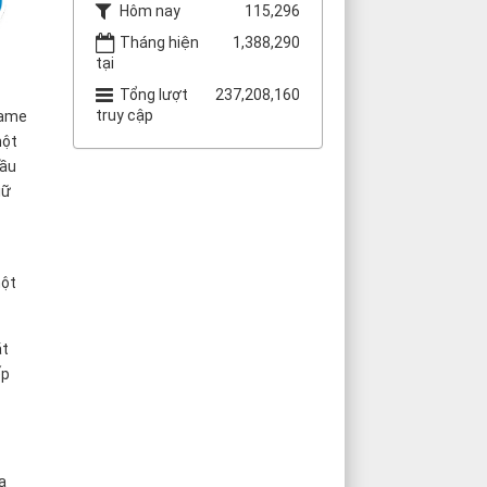
Hôm nay
115,296
Tháng hiện
1,388,290
tại
Tổng lượt
237,208,160
truy cập
name
một
cầu
iữ
một
ặt
ếp
a