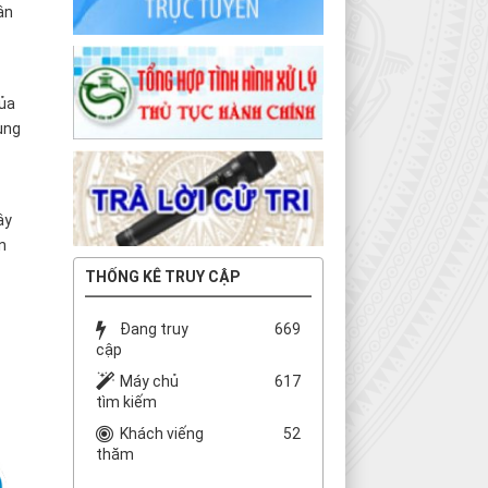
ân
của
ung
ây
n
THỐNG KÊ TRUY CẬP
Đang truy
669
cập
Máy chủ
617
tìm kiếm
Khách viếng
52
thăm