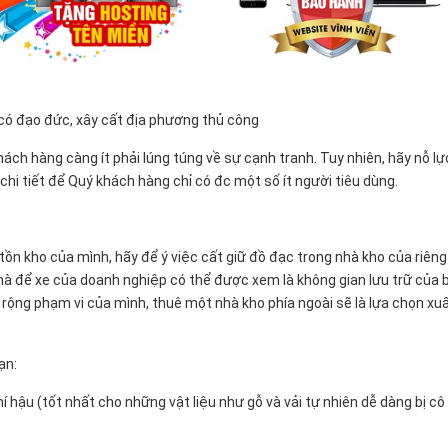
có đạo đức, xây cất địa phương thủ công
ách hàng càng ít phải lúng túng về sự cạnh tranh. Tuy nhiên, hãy nỗ lự
i tiết để Quý khách hàng chỉ có đc một số ít người tiêu dùng.
n kho của mình, hãy để ý việc cất giữ đồ đạc trong nhà kho của riêng
hà để xe của doanh nghiệp có thể được xem là không gian lưu trữ của 
ộng phạm vi của mình, thuê một nhà kho phía ngoài sẽ là lựa chọn xu
ạn:
 hậu (tốt nhất cho những vật liệu như gỗ và vải tự nhiên dễ dàng bị cô