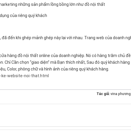
marketing những sản phẩm lồng bồng lớn như đồ nội thất
 dụng của riêng quý khách
 đã đến khi ghép mảnh ghép này lại với nhau. Trang web của doanh ng
 cửa hàng đồ nội thất online của doanh nghiệp. Nó có hàng trăm chủ đề
ọn. Chỉ Cần chọn “giao diện” mà Bạn thích nhất, Sau đó quý khách hàng
ệu, Color, phông chữ và hình ảnh của riêng quý khách hàng.
-ke-website-noi-that.html
Tác giả:
vina phươn