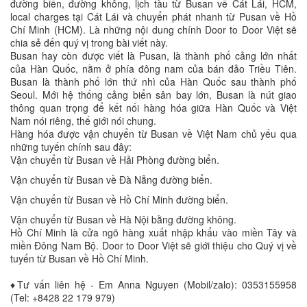
đường biển, đường không, lịch tàu từ Busan về Cát Lái, HCM,
local charges tại Cát Lái và chuyển phát nhanh từ Pusan về Hồ
Chí Minh (HCM). Là những nội dung chính Door to Door Việt sẽ
chia sẻ đến quý vị trong bài viết này.
Busan hay còn được viết là Pusan, là thành phố cảng lớn nhất
của Hàn Quốc, nằm ở phía đông nam của bán đảo Triều Tiên.
Busan là thành phố lớn thứ nhì của Hàn Quốc sau thành phố
Seoul. Mới hệ thống cảng biển sân bay lớn, Busan là nút giao
thông quan trọng để kết nối hàng hóa giữa Hàn Quốc và Việt
Nam nói riêng, thế giới nói chung.
Hàng hóa được vận chuyển từ Busan về Việt Nam chủ yếu qua
những tuyến chính sau đây:
Vận chuyển từ Busan về Hải Phòng đường biển.
Vận chuyển từ Busan về Đà Nẵng đường biển.
Vận chuyển từ Busan về Hồ Chí Minh đường biển.
Vận chuyển từ Busan về Hà Nội bằng đường không.
Hồ Chí Minh là cửa ngõ hàng xuất nhập khẩu vào miền Tây và
miền Đông Nam Bộ. Door to Door Việt sẽ giới thiệu cho Quý vị về
tuyến từ Busan về Hồ Chí Minh.
♦Tư vấn liên hệ - Em Anna Nguyen (Mobil/zalo): 0353155958
(Tel: +8428 22 179 979)