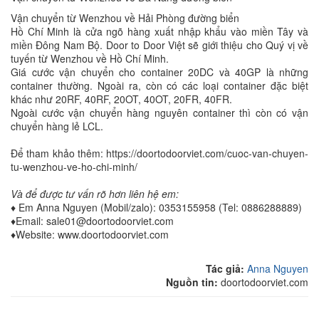
Vận chuyển từ Wenzhou về Hải Phòng đường biển
Hồ Chí Minh là cửa ngõ hàng xuất nhập khẩu vào miền Tây và
miền Đông Nam Bộ. Door to Door Việt sẽ giới thiệu cho Quý vị về
tuyến từ Wenzhou về Hồ Chí Minh.
Giá cước vận chuyển cho container 20DC và 40GP là những
container thường. Ngoài ra, còn có các loại container đặc biệt
khác như 20RF, 40RF, 20OT, 40OT, 20FR, 40FR.
Ngoài cước vận chuyển hàng nguyên container thì còn có vận
chuyển hàng lẻ LCL.
Để tham khảo thêm: https://doortodoorviet.com/cuoc-van-chuyen-
tu-wenzhou-ve-ho-chi-minh/
Và để được tư vấn rõ hơn liên hệ em:
♦ Em Anna Nguyen (Mobil/zalo): 0353155958 (Tel: 0886288889)
♦Email: sale01@doortodoorviet.com
♦Website: www.doortodoorviet.com
Tác giả:
Anna Nguyen
Nguồn tin:
doortodoorviet.com