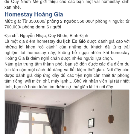
để Quy Nhơn Me giới thiệu cho các bạn một vài homestay xinh
xắn nhé.
Homestay Hoàng Gia
Mức giá: Từ 350.000/ phòng 2 người; 550.000/ phòng 4 người; từ
700.000/ phòng dorm 6 người
Địa chỉ: Nguyễn Nhạc, Quy Nhơn, Bình Định
Là một địa điểm homestay
du lịch Eo Gió
được đánh giá cao với
những lời khen “có cánh” của những du khách đã từng trải
nghiệm tại homestay này, không hề ngạc nhiên khi homestay
Hoàng Gia là điểm nghỉ chân được nhiều người lựa chọn.
Nằm gần trung tâm thành phố, bạn sẽ đến được các địa điểm du
lịch lân cận một cách dễ dàng và tiết kiệm thời gian. Nơi đây còn
được đánh giá đáp ứng đầy đủ các tiện nghi cần thiết từ phòng
tắm riêng, wifi miễn phí, máy lạnh,…Chủ và nhân viên lại rất nhiệt
tình, bạn sẽ hoàn toàn tìm được sự thư giãn khi ở nơi đây.