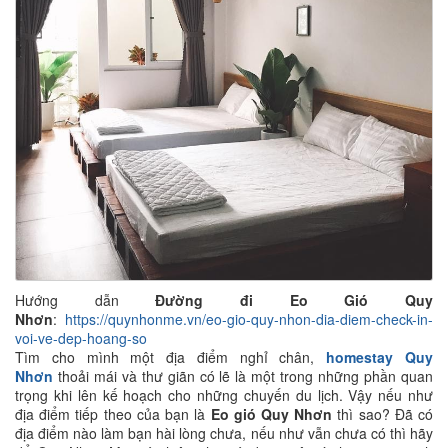
Hướng dẫn
Đường đi Eo Gió Quy
Nhơn
:
https://quynhonme.vn/eo-gio-quy-nhon-dia-diem-check-in-
voi-ve-dep-hoang-so
Tìm cho mình một địa điểm nghỉ chân,
homestay Quy
Nhơn
thoải mái và thư giãn có lẽ là một trong những phần quan
trọng khi lên kế hoạch cho những chuyến du lịch. Vậy nếu như
địa điểm tiếp theo của bạn là
Eo gió Quy Nhơn
thì sao? Đã có
địa điểm nào làm bạn hài lòng chưa, nếu như vẫn chưa có thì hãy