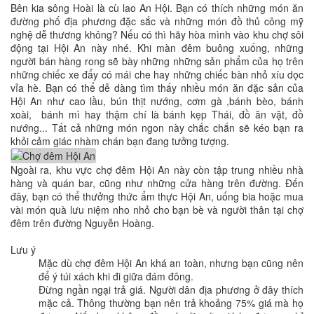
Bên kia sông Hoài là cù lao An Hội. Bạn có thích những món ăn
đường phố địa phương đặc sắc và những món đồ thủ công mỹ
nghệ dễ thương không? Nếu có thì hãy hòa mình vào khu chợ sôi
động tại Hội An này nhé. Khi màn đêm buông xuống, những
người bán hàng rong sẽ bày những những sản phẩm của họ trên
những chiếc xe đẩy có mái che hay những chiếc bàn nhỏ xíu dọc
vỉa hè. Bạn có thể dễ dàng tìm thấy nhiều món ăn đặc sản của
Hội An như cao lầu, bún thịt nướng, cơm gà ,bánh bèo, bánh
xoài, bánh mì hay thậm chí là bánh kẹp Thái, đồ ăn vặt, đồ
nướng... Tất cả những món ngon này chắc chắn sẽ kéo bạn ra
khỏi cảm giác nhàm chán bạn đang tưởng tượng.
Ngoài ra, khu vực chợ đêm Hội An này còn tập trung nhiều nhà
hàng và quán bar, cũng như những cửa hàng trên đường. Đến
đây, bạn có thể thưởng thức ẩm thực Hội An, uống bia hoặc mua
vài món quà lưu niệm nho nhỏ cho bạn bè và người thân tại chợ
đêm trên đường Nguyễn Hoàng.
Lưu ý
Mặc dù chợ đêm Hội An khá an toàn, nhưng bạn cũng nên
để ý túi xách khi đi giữa đám đông.
Đừng ngần ngại trả giá. Người dân địa phương ở đây thích
mặc cả. Thông thường bạn nên trả khoảng 75% giá mà họ