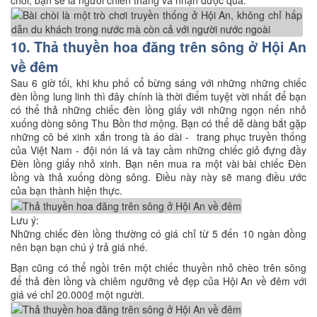
chơi, bạn sẽ là người chiến thắng và nhận được quà.
10. Thả thuyền hoa đăng trên sông ở Hội An
về đêm
Sau 6 giờ tối, khi khu phố cổ bừng sáng với những những chiếc
đèn lồng lung linh thì đây chính là thời điểm tuyệt vời nhất để bạn
có thể thả những chiếc đèn lồng giấy với những ngọn nến nhỏ
xuống dòng sông Thu Bồn thơ mộng. Bạn có thể dễ dàng bắt gặp
những cô bé xinh xắn trong tà áo dài - trang phục truyền thống
của Việt Nam - đội nón lá và tay cầm những chiếc giỏ đựng đầy
Đèn lồng giấy nhỏ xinh. Bạn nên mua ra một vài bài chiếc Đèn
lồng và thả xuống dòng sông. Điều này này sẽ mang điều ước
của bạn thành hiện thực.
Lưu ý:
Những chiếc đèn lồng thường có giá chỉ từ 5 đến 10 ngàn đồng
nên bạn bạn chú ý trả giá nhé.
Bạn cũng có thể ngồi trên một chiếc thuyền nhỏ chèo trên sông
để thả đèn lồng và chiêm ngưỡng vẻ đẹp của Hội An về đêm với
giá vé chỉ 20.000₫ một người.