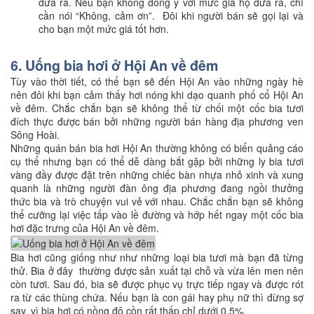
đưa ra. Nếu bạn không đồng ý với mức giá họ đưa ra, chỉ
cần nói “Không, cảm ơn”. Đôi khi người bán sẽ gọi lại và
cho bạn một mức giá tốt hơn.
6. Uống bia hơi ở Hội An về đêm
Tùy vào thời tiết, có thể bạn sẽ đến Hội An vào những ngày hè
nên đôi khi bạn cảm thấy hơi nóng khi dạo quanh phố cổ Hội An
về đêm. Chắc chắn bạn sẽ không thể từ chối một cốc bia tươi
đích thực được bán bởi những người bán hàng địa phương ven
Sông Hoài.
Những quán bán bia hơi Hội An thường không có biển quảng cáo
cụ thể nhưng bạn có thể dễ dàng bắt gặp bởi những ly bia tươi
vàng đầy được đặt trên những chiếc bàn nhựa nhỏ xinh và xung
quanh là những người đàn ông địa phương đang ngồi thưởng
thức bia và trò chuyện vui vẻ với nhau. Chắc chắn bạn sẽ không
thể cưỡng lại việc tấp vào lề đường và hớp hết ngay một cốc bia
hơi đặc trưng của Hội An về đêm.
Bia hơi cũng giống như như những loại bia tươi mà bạn đã từng
thử. Bia ở đây thường được sản xuất tại chỗ và vừa lên men nên
còn tươi. Sau đó, bia sẽ được phục vụ trực tiếp ngay và được rót
ra từ các thùng chứa. Nếu bạn là con gái hay phụ nữ thì đừng sợ
say, vì bia hơi có nồng độ cồn rất thấp chỉ dưới 0,5%.