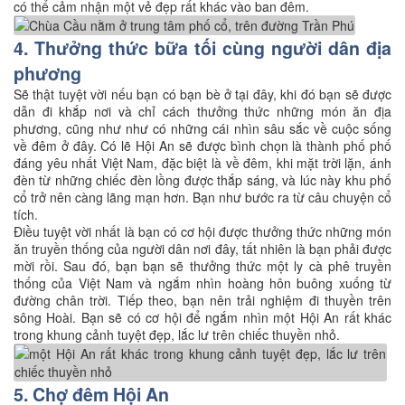
có thể cảm nhận một vẻ đẹp rất khác vào ban đêm.
4. Thưởng thức bữa tối cùng người dân địa
phương
Sẽ thật tuyệt vời nếu bạn có bạn bè ở tại đây, khi đó bạn sẽ được
dẫn đi khắp nơi và chỉ cách thưởng thức những món ăn địa
phương, cũng như như có những cái nhìn sâu sắc về cuộc sống
về đêm ở đây. Có lẽ Hội An sẽ được bình chọn là thành phố phố
đáng yêu nhất Việt Nam, đặc biệt là về đêm, khi mặt trời lặn, ánh
đèn từ những chiếc đèn lồng được thắp sáng, và lúc này khu phố
cổ trở nên càng lãng mạn hơn. Bạn như bước ra từ câu chuyện cổ
tích.
Điều tuyệt vời nhất là bạn có cơ hội được thưởng thức những món
ăn truyền thống của người dân nơi đây, tất nhiên là bạn phải được
mời rồi. Sau đó, bạn bạn sẽ thưởng thức một ly cà phê truyền
thống của Việt Nam và ngắm nhìn hoàng hôn buông xuống từ
đường chân trời. Tiếp theo, bạn nên trải nghiệm đi thuyền trên
sông Hoài. Bạn sẽ có cơ hội để ngắm nhìn một Hội An rất khác
trong khung cảnh tuyệt đẹp, lắc lư trên chiếc thuyền nhỏ.
5. Chợ đêm Hội An