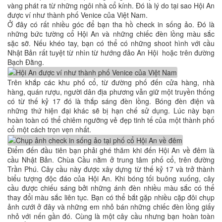
vàng phát ra từ những ngôi nhà cổ kính. Đó là lý do tại sao Hội An
được ví như thành phố Venice của Việt Nam.
Ở đây có rất nhiều góc để bạn tha hồ check in sống ảo. Đó là
những bức tường cổ Hội An và những chiếc đèn lồng màu sắc
sặc sỡ. Nếu khéo tay, bạn có thể có những shoot hình với cầu
Nhật Bản rất tuyệt từ nhìn từ hướng đảo An Hội hoặc trên đường
Bạch Đằng.
Trên khắp các khu phố cổ, từ đường phố đến cửa hàng, nhà
hàng, quán rượu, người dân địa phương vẫn giữ một truyền thống
có từ thế kỷ 17 đó là thắp sáng đèn lồng. Bóng đèn điện và
những thứ hiện đại khác sẽ bị hạn chế sử dụng. Lúc này bạn
hoàn toàn có thể chiêm ngưỡng vẻ đẹp tinh tế của một thành phố
cổ một cách trọn vẹn nhất.
Điểm đến đầu tiên bạn phải ghé thăm khi đến Hội An về đêm là
cầu Nhật Bản. Chùa Cầu nằm ở trung tâm phố cổ, trên đường
Trần Phú. Cây cầu này được xây dựng từ thế kỷ 17 và trở thành
biểu tượng độc đáo của Hội An. Khi bóng tối buông xuống, cây
cầu được chiếu sáng bởi những ánh đèn nhiều màu sắc có thể
thay đổi màu sắc liên tục. Bạn có thể bắt gặp nhiều cặp đôi chụp
ảnh cưới ở đây và những em nhỏ bán những chiếc đèn lồng giấy
nhỏ với nến gần đó. Cùng là một cây cầu nhưng bạn hoàn toàn