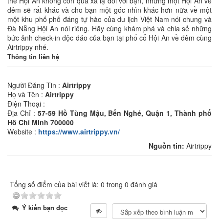
thể Hội An không còn quá xa lạ đối với bạn, nhưng một Hội An về
đêm sẽ rất khác và cho bạn một góc nhìn khác hơn nữa về một
một khu phố phố đáng tự hào của du lịch Việt Nam nói chung và
Đà Nẵng Hội An nói riêng. Hãy cùng khám phá và chia sẻ những
bức ảnh check-in độc đáo của bạn tại phố cổ Hội An về đêm cùng
Airtrippy nhé.
Thông tin liên hệ
Người Đăng Tin :
Airtrippy
Họ và Tên :
Airtrippy
Điện Thoại :
Địa Chỉ :
57-59 Hồ Tùng Mậu, Bến Nghé, Quận 1, Thành phố
Hồ Chí Minh 700000
Website :
https://www.airtrippy.vn/
Nguồn tin:
Airtrippy
Tổng số điểm của bài viết là: 0 trong 0 đánh giá
Ý kiến bạn đọc