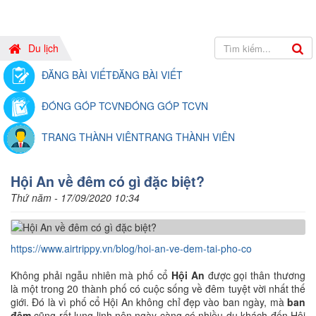
Du lịch
ĐĂNG BÀI VIẾT
ĐĂNG BÀI VIẾT
ĐÓNG GÓP TCVN
ĐÓNG GÓP TCVN
TRANG THÀNH VIÊN
TRANG THÀNH VIÊN
Hội An về đêm có gì đặc biệt?
Thứ năm - 17/09/2020 10:34
https://www.airtrippy.vn/blog/hoi-an-ve-dem-tai-pho-co
Không phải ngẫu nhiên mà phố cổ
Hội An
được gọi thân thương
là một trong 20 thành phố có cuộc sống về đêm tuyệt vời nhất thế
giới. Đó là vì phố cổ Hội An không chỉ đẹp vào ban ngày, mà
ban
đêm
cũng rất lung linh nên ngày càng có nhiều du khách đến Hội