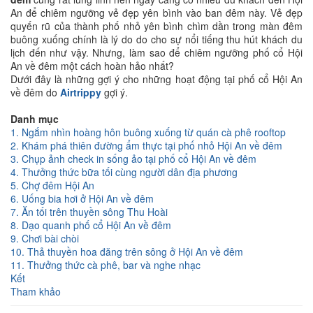
An để chiêm ngưỡng vẻ đẹp yên bình vào ban đêm này. Vẻ đẹp
quyến rũ của thành phố nhỏ yên bình chìm dần trong màn đêm
buông xuống chính là lý do do cho sự nổi tiếng thu hút khách du
lịch đến như vậy. Nhưng, làm sao để chiêm ngưỡng phố cổ Hội
An về đêm một cách hoàn hảo nhất?
Dưới đây là những gợi ý cho những hoạt động tại phố cổ Hội An
về đêm do
Airtrippy
gợi ý.
Danh mục
1. Ngắm nhìn hoàng hôn buông xuống từ quán cà phê rooftop
2. Khám phá thiên đường ẩm thực tại phố nhỏ Hội An về đêm
3. Chụp ảnh check in sống ảo tại phố cổ Hội An về đêm
4. Thưởng thức bữa tối cùng người dân địa phương
5. Chợ đêm Hội An
6. Uống bia hơi ở Hội An về đêm
7. Ăn tối trên thuyền sông Thu Hoài
8. Dạo quanh phố cổ Hội An về đêm
9. Chơi bài chòi
10. Thả thuyền hoa đăng trên sông ở Hội An về đêm
11. Thưởng thức cà phê, bar và nghe nhạc
Kết
Tham khảo