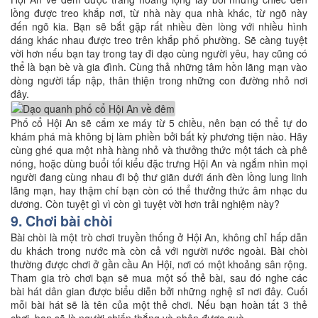
lồng được treo khắp nơi, từ nhà này qua nhà khác, từ ngõ này
đến ngõ kia. Bạn sẽ bắt gặp rất nhiều đèn lòng với nhiều hình
dáng khác nhau được treo trên khắp phố phường. Sẽ càng tuyệt
vời hơn nếu bạn tay trong tay đi dạo cùng người yêu, hay cũng có
thể là bạn bè và gia đình. Cùng thả những tâm hồn lãng mạn vào
dòng người tấp nập, thân thiện trong những con đường nhỏ nơi
đây.
Phố cổ Hội An sẽ cấm xe máy từ 5 chiều, nên bạn có thể tự do
khám phá mà không bị làm phiền bởi bất kỳ phương tiện nào. Hãy
cùng ghé qua một nhà hàng nhỏ và thưởng thức một tách cà phê
nóng, hoặc dùng buổi tối kiểu đặc trưng Hội An và ngắm nhìn mọi
người đang cùng nhau đi bộ thư giãn dưới ánh đèn lồng lung linh
lãng mạn, hay thậm chí bạn còn có thể thưởng thức âm nhạc du
dương. Còn tuyệt gì vì còn gì tuyệt vời hơn trải nghiệm này?
9. Chơi bài chòi
Bài chòi là một trò chơi truyền thống ở Hội An, không chỉ hấp dẫn
du khách trong nước mà còn cả với người nước ngoài. Bài chòi
thường được chơi ở gần cầu An Hội, nơi có một khoảng sân rộng.
Tham gia trò chơi bạn sẽ mua một số thẻ bài, sau đó nghe các
bài hát dân gian được biểu diễn bởi những nghệ sĩ nơi đây. Cuối
mỗi bài hát sẽ là tên của một thẻ chơi. Nếu bạn hoàn tất 3 thẻ