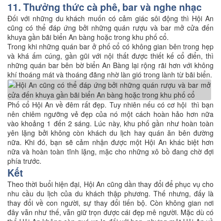
11. Thưởng thức cà phê, bar và nghe nhạc
Đối với những du khách muốn có cảm giác sôi động thì Hội An
cũng có thể đáp ứng bởi những quán rượu và bar mở cửa đến
khuya gần bãi biển An bàng hoặc trong khu phố cổ.
Trong khi những quán bar ở phố cổ có không gian bên trong hẹp
và khá ấm cúng, gần gũi với nội thất được thiết kế cổ điển, thì
những quán bar bên bờ biển An Bàng lại rộng rãi hơn với không
khí thoáng mát và thoáng đãng nhờ làn gió trong lành từ bãi biển.
Phố cổ Hội An về đêm rất đẹp. Tuy nhiên nếu có cơ hội thì bạn
nên chiêm ngưỡng vẻ đẹp của nó một cách hoàn hảo hơn nữa
vào khoảng 1 đến 2 sáng. Lúc này, khu phố gần như hoàn toàn
yên lặng bởi không còn khách du lịch hay quán ăn bên đường
nữa. Khi đó, bạn sẽ cảm nhận được một Hội An khác biệt hơn
nữa và hoàn toàn tĩnh lặng, mặc cho những xô bồ đang chờ đợi
phía trước.
Kết
Theo thời buổi hiện đại, Hội An cũng dần thay đổi để phục vụ cho
nhu cầu du lịch của du khách thập phương. Thế nhưng, đấy là
thay đổi về con người, sự thay đổi tiến bộ. Còn không gian nơi
đây vẫn như thế, vẫn giữ trọn được cái đẹp mê người. Mặc dù có