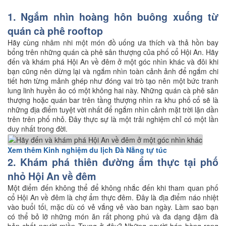
1. Ngắm nhìn hoàng hôn buông xuống từ
quán cà phê rooftop
Hãy cùng nhâm nhi một món đồ uống ưa thích và thả hồn bay
bổng trên những quán cà phê sân thượng của phố cổ Hội An. Hãy
đến và khám phá Hội An về đêm ở một góc nhìn khác và đôi khi
bạn cũng nên dừng lại và ngắm nhìn toàn cảnh ảnh để ngắm chi
tiết hơn từng mảnh ghép như đóng vai trò tạo nên một bức tranh
lung linh huyền ảo có một không hai này. Những quán cà phê sân
thượng hoặc quán bar trên tầng thượng nhìn ra khu phố cổ sẽ là
những địa điểm tuyệt vời nhất để ngắm nhìn cảnh mặt trời lặn dần
trên trên phố nhỏ. Đây thực sự là một trải nghiệm chỉ có một lần
duy nhất trong đời.
Xem thêm Kinh nghiệm du lịch Đà Nẵng tự túc
2. Khám phá thiên đường ẩm thực tại phố
nhỏ Hội An về đêm
Một điểm đến không thể để không nhắc đến khi tham quan phố
cổ Hội An về đêm là chợ ẩm thực đêm. Đây là địa điểm náo nhiệt
vào buổi tối, mặc dù có vẻ vắng vẻ vào ban ngày. Làm sao bạn
có thể bỏ lỡ những món ăn rất phong phú và đa dạng đậm đà
bản chất người miền Trung ở đây? Những người bán hàng rong