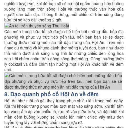
nghiệm tuyệt vời, khi đó bạn sẽ có cơ hội ngắm hoàng hôn buông
xuống lãng mạn trên sông Hoài và thưởng thức văn hóa của
người dân bản địa. Thông thường, mỗi chiến đi trên sông dùng
bữa tối sẽ kéo dài khoảng 2 giờ.
Các món trong bữa tối sẽ được chế biến bởi những đầu bếp địa
phương và phục vụ trực tiếp trên tàu, nên bạn bạn sẽ sẽ được
thưởng thức những món ăn rất đặc trưng của Hội An. Trên nền
nhạc du dương và khung cảnh thơ mộng tuyệt đẹp, bạn như được
thả mình dưới ánh sáng lung linh từ những chiếc đèn lồng hoa
sen trôi chầm chậm trên dòng sông thơ mộng. Cùng thưởng thức
ly cocktail và đắm chìm tận hưởng một Hội An khác hẳn về đêm
nhé.
8. Dạo quanh phố cổ Hội An về đêm
Hội An như một cô gái thay trang phục nhiều lần trong một ngày.
Khi thì khoác trang phục màu tươi mát vào sáng sớm, khi thì tấm
lụa vàng ấm áp vào chiều tà, rực rỡ vào giữa trưa, và đặc biệt khi
màn đêm buông xuống sẽ khoác lên mình chiếc váy màu đen
tuyền lộng lẫy với những chấm sáng rực rỡ.
Hội An về đêm được trang hoàng lộng lẫy bởi những chiếc đèn