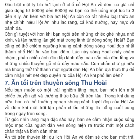
Đặc biệt một ly bia hơi lạnh ở phố cổ Hội An về đêm có giá chỉ
giao động từ 5000₫ đến 6000₫ và bạn có thể uống một lúc từ 3
đến 4 ly. Ăn kèm với bia hơi Hội An còn có rất nhiều loại thức ăn
nhẹ chính hiệu Hội An như lạc rang, cá khô nướng, hay mực và
bánh đa.
Còn gì tuyệt vời hơn khi bạn ngồi trên những chiếc ghế nhựa nhỏ
xinh, và tận hưởng làn gió mát trong lành từ dòng sông Hoài? Bạn
cũng có thể chiêm ngưỡng khung cảnh dòng sông Hoài đẹp nhất
thành phố Hội An vào ban đêm. Lúc này sông Hoài chảy chậm
chậm, phản chiếu ánh đèn lấp lánh đầy màu sắc của đèn lồng và
những chiếc thuyền gỗ nhỏ đầy màu sắc. Còn chần chừ gì nữa
mà không thử trở thành một người dân Hội An bản địa thực thụ để
cảm nhận hết nét đẹp quyến rũ của Hội An khi phố lên đèn?
7. Ăn tối trên thuyền sông Thu Hoài
Nếu bạn muốn có một trải nghiệm lãng mạn, bạn nên lên một
chiếc thuyền gỗ và thưởng thức bữa tối trên tàu. Trong khi dùng
bữa, bạn có thể thưởng ngoạn khung cảnh tuyệt đẹp của Hội An
về đêm khi mặt trời lặn phản chiếu những tia nắng cuối cùng
trong ngày trên sông.
Từ góc nhìn lãng mạn đặc sắc này, bạn sẽ cảm nhận cuộc sống
mộc mạc của người dân ven sông hiện ra trước mắt một cách
chân thật và bình dân nhất.
Ăn tối trên thuyền khi du lịch Hội An về đêm sẽ cho bạn một trải