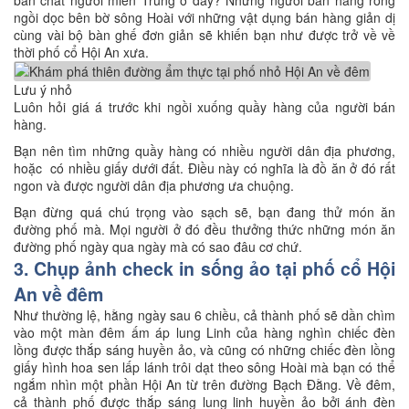
ngồi dọc bên bờ sông Hoài với những vật dụng bán hàng giản dị
cùng vài bộ bàn ghế đơn giản sẽ khiến bạn như được trở về về
thời phố cổ Hội An xưa.
Lưu ý nhỏ
Luôn hỏi giá á trước khi ngồi xuống quầy hàng của người bán
hàng.
Bạn nên tìm những quầy hàng có nhiều người dân địa phương,
hoặc có nhiều giấy dưới đất. Điều này có nghĩa là đồ ăn ở đó rất
ngon và được người dân địa phương ưa chuộng.
Bạn đừng quá chú trọng vào sạch sẽ, bạn đang thử món ăn
đường phố mà. Mọi người ở đó đều thưởng thức những món ăn
đường phố ngày qua ngày mà có sao đâu cơ chứ.
3. Chụp ảnh check in sống ảo tại phố cổ Hội
An về đêm
Như thường lệ, hằng ngày sau 6 chiều, cả thành phố sẽ dần chìm
vào một màn đêm ấm áp lung Linh của hàng nghìn chiếc đèn
lồng được thắp sáng huyền ảo, và cũng có những chiếc đèn lồng
giấy hình hoa sen lấp lánh trôi dạt theo sông Hoài mà bạn có thể
ngắm nhìn một phần Hội An từ trên đường Bạch Đằng. Về đêm,
cả thành phố được thắp sáng lung linh huyền ảo bởi ánh đèn