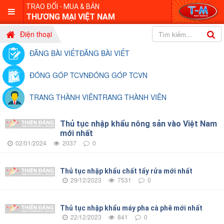
TRAO ĐỔI - MUA & BÁN
THƯƠNG MẠI VIỆT NAM
Điện thoại
ĐĂNG BÀI VIẾT
ĐĂNG BÀI VIẾT
ĐÓNG GÓP TCVN
ĐÓNG GÓP TCVN
TRANG THÀNH VIÊN
TRANG THÀNH VIÊN
Thủ tục nhập khẩu nông sản vào Việt Nam
mới nhất
02/01/2024
2037
0
Thủ tục nhập khẩu chất tẩy rửa mới nhất
29/12/2023
7531
0
Thủ tục nhập khẩu máy pha cà phê mới nhất
22/12/2023
841
0