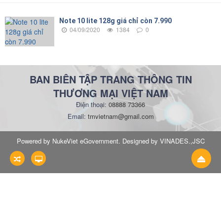
Note 10 lite 128g giá chỉ còn 7.990
04/09/2020
1384
0
BAN BIÊN TẬP TRANG THÔNG TIN
THƯƠNG MẠI VIỆT NAM
Điện thoại:
08888 73366
Email:
tmvietnam@gmail.com
Powered by NukeViet eGovernment. Designed by VINADES.,JSC