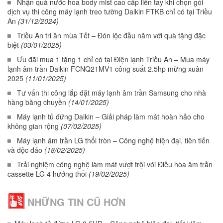
Nhận quà nước hoa body mist cao cấp liền tay khi chọn gói
dịch vụ thi công máy lạnh treo tường Daikin FTKB chỉ có tại Triều
An
(31/12/2024)
Triều An tri ân mùa Tết – Đón lộc đầu năm với quà tặng đặc
biệt
(03/01/2025)
Ưu đãi mua 1 tặng 1 chỉ có tại Điện lạnh Triều An – Mua máy
lạnh âm trần Daikin FCNQ21MV1 công suất 2.5hp mừng xuân
2025
(11/01/2025)
Tư vấn thi công lắp đặt máy lạnh âm trần Samsung cho nhà
hàng băng chuyền
(14/01/2025)
Máy lạnh tủ đứng Daikin – Giải pháp làm mát hoàn hảo cho
không gian rộng
(07/02/2025)
Máy lạnh âm trần LG thổi tròn – Công nghệ hiện đại, tiên tiến
và độc đáo
(18/02/2025)
Trải nghiệm công nghệ làm mát vượt trội với Điều hòa âm trần
cassette LG 4 hướng thổi
(19/02/2025)
NHỮNG TIN CŨ HƠN