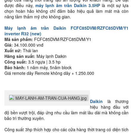
được điều này,
máy lạnh âm trần Daikin 3.5HP
là một sự lựa
chọn hoàn hảo không chỉ đảm bảo hiệu quả làm mát mà còn
nâng tầm thẩm mỹ cho không gian.
Máy lạnh âm trần Daikin FCFC85DVM/RZFC85DVM/Y1
inverter R32 (new)
Mã sản phẩm:
FCFC85DVM/RZFC85DVM/Y1
Giá:
34.100.000 vnđ
Xuất xứ:
Thái lan
Hãng sản xuất:
Máy lạnh Daikin
Công suất:
3.5 ngựa | 3.5 hp
Bảo hành:
1 năm máy, 5năm block
Giá remote dây Remote không dây + 1.250.000
Daikin
là thương
hiệu hàng đầu với
độ bền vượt trội, đáp ứng nhu cầu làm mát lâu dài mà không cần
bảo trì thường xuyên.
Công suất 3hp thích hợp cho các cửa hàng thời trang có diện tích