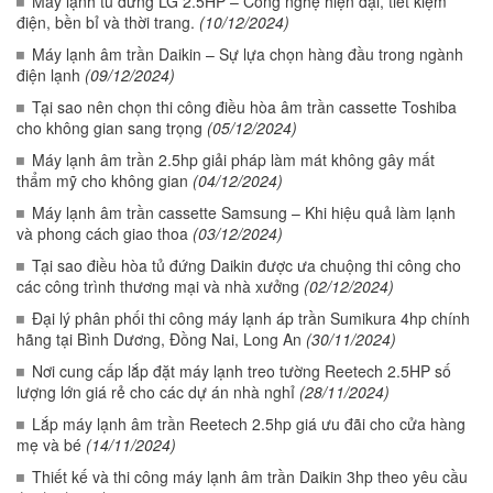
Máy lạnh tủ đứng LG 2.5HP – Công nghệ hiện đại, tiết kiệm
điện, bền bỉ và thời trang.
(10/12/2024)
Máy lạnh âm trần Daikin – Sự lựa chọn hàng đầu trong ngành
điện lạnh
(09/12/2024)
Tại sao nên chọn thi công điều hòa âm trần cassette Toshiba
cho không gian sang trọng
(05/12/2024)
Máy lạnh âm trần 2.5hp giải pháp làm mát không gây mất
thẩm mỹ cho không gian
(04/12/2024)
Máy lạnh âm trần cassette Samsung – Khi hiệu quả làm lạnh
và phong cách giao thoa
(03/12/2024)
Tại sao điều hòa tủ đứng Daikin được ưa chuộng thi công cho
các công trình thương mại và nhà xưởng
(02/12/2024)
Đại lý phân phối thi công máy lạnh áp trần Sumikura 4hp chính
hãng tại Bình Dương, Đồng Nai, Long An
(30/11/2024)
Nơi cung cấp lắp đặt máy lạnh treo tường Reetech 2.5HP số
lượng lớn giá rẻ cho các dự án nhà nghỉ
(28/11/2024)
Lắp máy lạnh âm trần Reetech 2.5hp giá ưu đãi cho cửa hàng
mẹ và bé
(14/11/2024)
Thiết kế và thi công máy lạnh âm trần Daikin 3hp theo yêu cầu