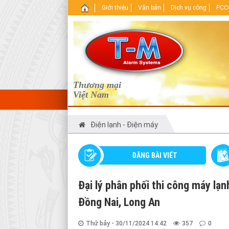
.
Giới thiệu
Văn bản
Dịch vụ công
PCCC
Thương mại
Việt Nam
Điện lạnh - Điện máy
ĐĂNG BÀI VIẾT
Đại lý phân phối thi công máy lạ
Đồng Nai, Long An
Thứ bảy - 30/11/2024 14:42
357
0