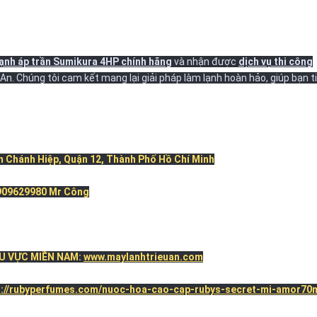
ạnh áp trần Sumikura 4HP chính hãng
và nhận được
dịch vụ thi công
An. Chúng tôi cam kết mang lại giải pháp làm lạnh hoàn hảo, giúp bạn t
n Chánh Hiệp, Quận 12, Thành Phố Hồ Chí Minh
0909629980 Mr Công
HU VỰC MIỀN NAM:
www.maylanhtrieuan.com
s://rubyperfumes.com/nuoc-hoa-cao-cap-rubys-secret-mi-amor70