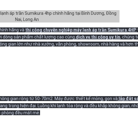
chính hãng và
thi công chuyên nghiệp máy lạnh áp trần Sumikura 4HP
Với dòng sản phẩm chất lượng cao cùng
dịch vụ thi công uy tín
, chúng t
hông gian lớn như nhà xưởng, văn phòng, showroom, nhà hàng và hơn t
hông gian rộng từ 50-70m2. Máy được thiết kế mỏng, gọn và
lắp đặt s
sang trọng hiện đại. Luồng khí lạnh tỏa rộng và đều khắp không gian, nh
óc phòng đều mát mẻ.