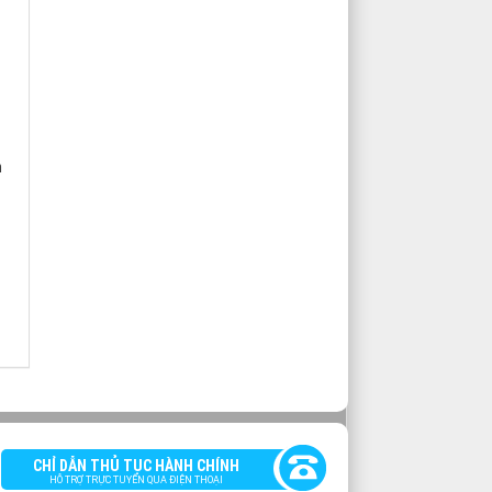
m
CHỈ DẪN THỦ TỤC HÀNH CHÍNH
HỖ TRỢ TRỰC TUYẾN QUA ĐIỆN THOẠI