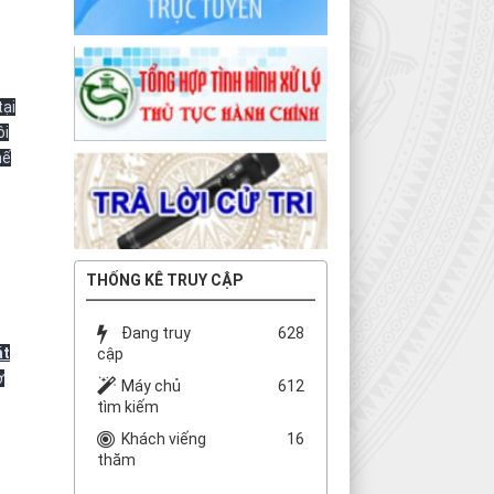
tại
ôi
hế
THỐNG KÊ TRUY CẬP
Đang truy
628
át
cập
ờ
Máy chủ
612
tìm kiếm
Khách viếng
16
thăm