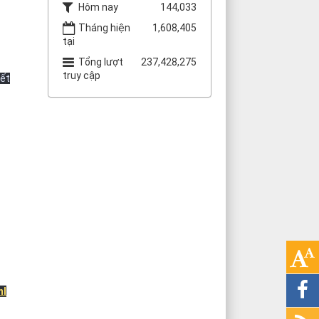
Hôm nay
144,033
Tháng hiện
1,608,405
tại
Tổng lượt
237,428,275
truy cập
iết
ml