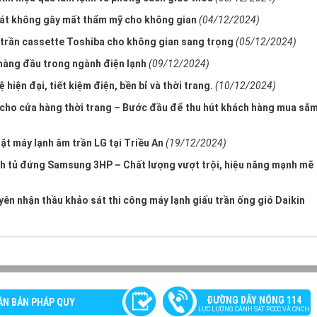
 mát không gây mất thẩm mỹ cho không gian
(04/12/2024)
 trần cassette Toshiba cho không gian sang trọng
(05/12/2024)
 hàng đầu trong ngành điện lạnh
(09/12/2024)
iện đại, tiết kiệm điện, bền bỉ và thời trang.
(10/12/2024)
 cho cửa hàng thời trang – Bước đầu để thu hút khách hàng mua sắ
đặt máy lạnh âm trần LG tại Triều An
(19/12/2024)
ạnh tủ đứng Samsung 3HP – Chất lượng vượt trội, hiệu năng mạnh mẽ
uyên nhận thầu khảo sát thi công máy lạnh giấu trần ống gió Daikin
ĐƯỜNG DÂY NÓNG 114
ĂN BẢN PHÁP QUY
LỰC LƯỢNG CẢNH SÁT PCCC VÀ CNCH