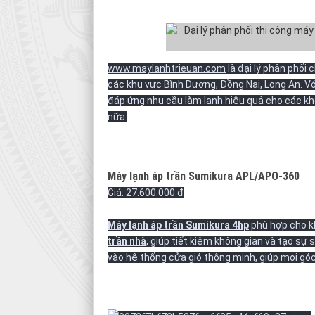
www.maylanhtrieuan.com
là đại lý phân phối 
các khu vực Bình Dương, Đồng Nai, Long An. 
đáp ứng nhu cầu làm lạnh hiệu quả cho các k
nữa.
Máy lạnh áp trần Sumikura APL/APO-360
Giá: 27.600.000 đ
Máy lạnh áp trần Sumikura 4hp
phù hợp cho k
trần nhà
, giúp tiết kiệm không gian và tạo sự 
vào hệ thống cửa gió thông minh, giúp mọi g