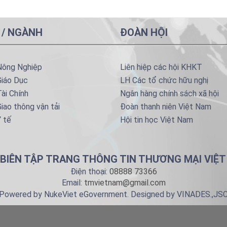
 / NGÀNH
ĐOÀN HỘI
Nông Nghiệp
Liên hiệp các hội KHKT
Giáo Dục
LH Các tổ chức hữu nghị
ài Chính
Ngân hàng chính sách xã hội
iao thông vận tải
Đoàn thanh niên Việt Nam
 tế
Hội tin học Việt Nam
BIÊN TẬP TRANG THÔNG TIN THƯƠNG MẠI VIỆ
Điện thoại:
08888 73366
Email:
tmvietnam@gmail.com
Powered by NukeViet eGovernment. Designed by VINADES.,JS