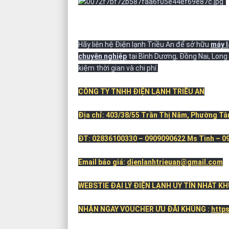
Hãy liên hệ Điện lạnh Triều An để sở hữu
máy l
chuyên nghiệp
tại Bình Dương, Đồng Nai, Long 
kiệm thời gian và chi phí.
CÔNG TY TNHH ĐIỆN LẠNH TRIỀU AN
Địa chỉ: 403/38/55 Trần Thị Năm, Phường Tâ
ĐT: 02836100330 – 0909090622 Ms Tình – 
Email báo giá:
dienlanhtrieuan@gmail.com
WEBSTIE ĐẠI LÝ ĐIỆN LẠNH UY TÍN NHẤT K
NHẬN NGAY VOUCHER ƯU ĐÃI KHỦNG :
http