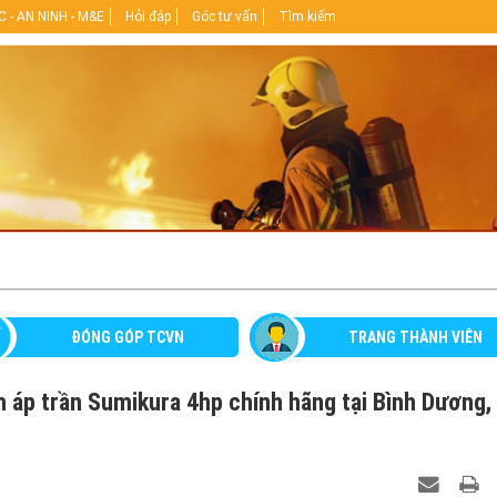
 - AN NINH - M&E
Hỏi đáp
Góc tư vấn
Tìm kiếm
ĐÓNG GÓP TCVN
TRANG THÀNH VIÊN
nh áp trần Sumikura 4hp chính hãng tại Bình Dương,