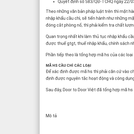
Quyết định số 583/QĐ-TCHQ ngày 22/0
Theo những văn bản pháp luật trên thì mặt hà
nhập khẩu cầu chì, sẽ tiến hành như những mặt hà
đóng cắt phòng nổ, thì phải kiểm tra chất
Quan trọng nhất khi làm thủ tục nhập khẩu cầu 
được thuế gtgt, thuế nhập khẩu, chính sách nhậ
Phần tiếp theo là tổng hợp mã hs của các loại câ
MÃ HS CẦU CHÌ CÁC LOẠI
Để xác định được mã hs thì phải căn cứ vào chất
định được nguyên tắc hoạt động và công dụng l
Sau đây, Door to Door Việt đã tổng hợp mã hs c
Mô tả