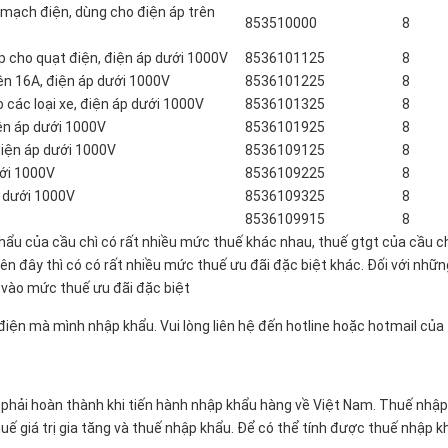
 mạch điện, dùng cho điện áp trên
85351000
0
8
 hợp cho quạt điện, điện áp dưới 1000V
85361011
25
8
g điện 16A, điện áp dưới 1000V
85361012
25
8
o các loại xe, điện áp dưới 1000V
85361013
25
8
iện áp dưới 1000V
85361019
25
8
điện áp dưới 1000V
85361091
25
8
ưới 1000V
85361092
25
8
p dưới 1000V
85361093
25
8
85361099
15
8
ẩu của cầu chì có rất nhiều mức thuế khác nhau, thuế gtgt của cầu c
n đây thì có có rất nhiều mức thuế ưu đãi đặc biệt khác. Đối với nhữn
 vào mức thuế ưu đãi đặc biệt
điện mà mình nhập khẩu. Vui lòng liên hệ đến hotline hoặc hotmail của
phải hoàn thành khi tiến hành nhập khẩu hàng về Việt Nam. Thuế nhập
Thuế giá trị gia tăng và thuế nhập khẩu. Để có thể tính được thuế nhập 