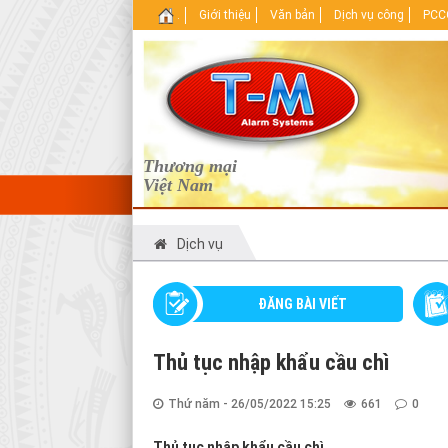
.
Giới thiệu
Văn bản
Dịch vụ công
PCCC
Thương mại
Việt Nam
Dịch vụ
ĐĂNG BÀI VIẾT
Thủ tục nhập khẩu cầu chì
Thứ năm - 26/05/2022 15:25
661
0
Thủ tục nhập khẩu cầu chì