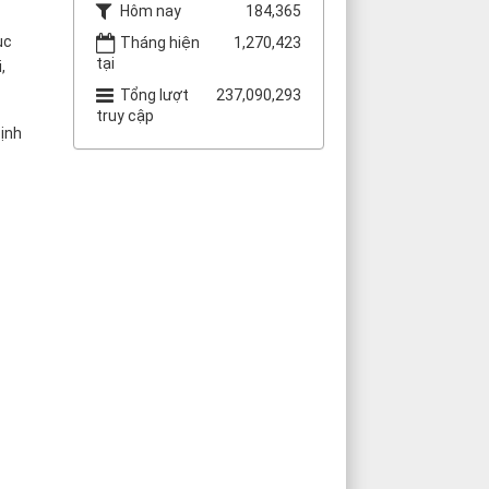
Hôm nay
184,365
ục
Tháng hiện
1,270,423
tại
,
Tổng lượt
237,090,293
truy cập
định