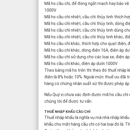
Mã hs cầu chì, để đóng ngắt mạch hay bảo vệ
1000V.
Mã hs cầu chì nhiệt, cầu chì thủy tinh thích
Mã hs cầu chì nhiệt, cầu chì thủy tinh, dòn
Mã hs cầu chì nhiệt, cầu chì thủy tinh dùng ch
Mã hs cầu chì nhiệt, cầu chì thủy tinh khác, đ
Mã hs cầu chì khác, thích hợp cho quạt điện, 
Mã hs cầu chì khác, dòng điện 16A, điện áp d
Mã hs cầu chì sử dụng cho các loại xe, điện á
Mã hs cầu chì khác, điện áp dưới 1000V
Theo bảng mã hs trên thì theo đó thuế nhập kh
điện là 8% hoặc 10%. Ngoài mức thuế ưu đãi trê
hàng có chứng nhận xuất xứ thì được phép áp
Nếu Quý vị chưa xác định được mã hs cầu chì 
chúng tôi để được tư vấn.
THUẾ NHẬP KHẨU CẦU CHÌ
Thuế nhập khẩu là nghĩa vụ mà nhà nhập khẩu 
khẩu cho mặt hàng cầu chì có hai loại đó là: 