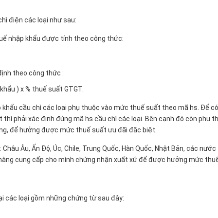
hì điện các loại như sau:
uế nhập khẩu được tính theo công thức:
ịnh theo công thức :
p khẩu ) x % thuế suất GTGT.
 khẩu cầu chì các loại phụ thuộc vào mức thuế suất theo mã hs. Để c
thì phải xác định đúng mã hs cầu chì các loại. Bên cạnh đó còn phụ t
ông, để hưởng được mức thuế suất ưu đãi đặc biệt.
 Châu Âu, Ấn Độ, Úc, Chile, Trung Quốc, Hàn Quốc, Nhật Bản, các nước
 hàng cung cấp cho mình chứng nhận xuất xứ để được hưởng mức thu
oại các loại gồm những chứng từ sau đây: