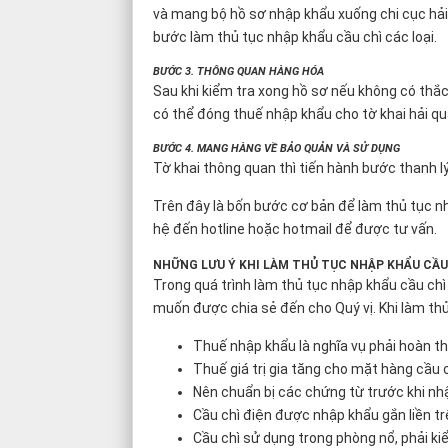
và mang bộ hồ sơ nhập khẩu xuống chi cục hải
bước làm thủ tục nhập khẩu cầu chì các loại.
BƯỚC 3. THÔNG QUAN HÀNG HÓA
Sau khi kiểm tra xong hồ sơ nếu không có thắc 
có thể đóng thuế nhập khẩu cho tờ khai hải q
BƯỚC 4. MANG HÀNG VỀ BẢO QUẢN VÀ SỬ DỤNG
Tờ khai thông quan thì tiến hành bước thanh l
Trên đây là bốn bước cơ bản để làm thủ tục nhậ
hệ đến hotline hoặc hotmail để được tư vấn.
NHỮNG LƯU Ý KHI LÀM THỦ TỤC NHẬP KHẨU CẦU
Trong quá trình làm thủ tục nhập khẩu cầu chì
muốn được chia sẻ đến cho Quý vị. Khi làm thủ
Thuế nhập khẩu là nghĩa vụ phải hoàn t
Thuế giá trị gia tăng cho mặt hàng cầu
Nên chuẩn bị các chứng từ trước khi nhập
Cầu chì điện được nhập khẩu gắn liền t
Cầu chì sử dụng trong phòng nổ, phải ki