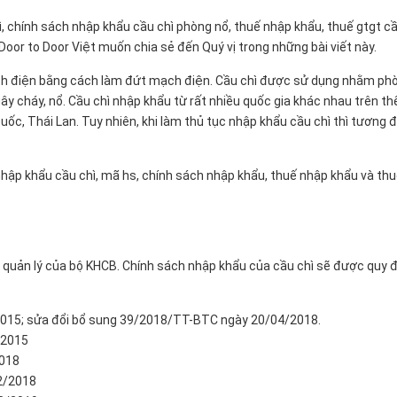
̀, chính sách nhập khẩu cầu chì phòng nổ, thuế nhập khẩu, thuế gtgt câ
mà Door to Door Việt muốn chia sẻ đến Quý vị trong những bài viết này.
mạch điện bằng cách làm đứt mạch điện. Cầu chì được sử dụng nhằm ph
y cháy, nổ. Cầu chì nhập khẩu từ rất nhiều quốc gia khác nhau trên th
ốc, Thái Lan. Tuy nhiên, khi làm thủ tục nhập khẩu cầu chì thì tương đ
nhập khẩu cầu chì, mã hs, chính sách nhập khẩu, thuế nhập khẩu và th
ộc quản lý của bộ KHCB. Chính sách nhập khẩu của cầu chì sẽ được quy đ
015; sửa đổi bổ sung 39/2018/TT-BTC ngày 20/04/2018.
/2015
2018
2/2018