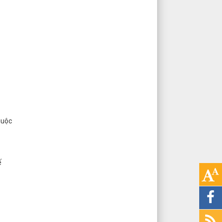
ó
huộc
ế