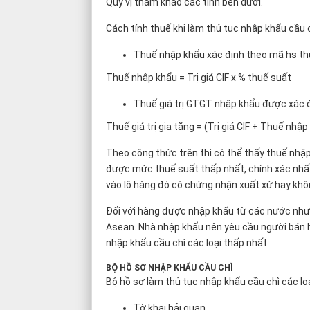
Quý vị tham khảo các tính bên dưới.
Cách tính thuế khi làm thủ tục nhập khẩu cầu c
Thuế nhập khẩu xác định theo mã hs th
Thuế nhập khẩu = Trị giá CIF x % thuế suất
Thuế giá trị GTGT nhập khẩu được xác đ
Thuế giá trị gia tăng = (Trị giá CIF + Thuế nhậ
Theo công thức trên thì có thể thấy thuế nhập
được mức thuế suất thấp nhất, chính xác nhất 
vào lô hàng đó có chứng nhận xuất xứ hay kh
Đối với hàng được nhập khẩu từ các nước như:
Asean. Nhà nhập khẩu nên yêu cầu người bán
nhập khẩu cầu chì các loại thấp nhất.
BỘ HỒ SƠ NHẬP KHẨU CẦU CHÌ
Bộ hồ sơ làm thủ tục nhập khẩu cầu chì các l
Tờ khai hải quan