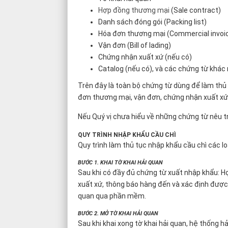
Hợp đồng thương mại
(Sale contract)
Danh sách đóng gói (Packing list)
Hóa đơn thương mại (Commercial invoi
Vận đơn (Bill of lading)
Chứng nhận xuất xứ (nếu có)
Catalog (nếu có), và các chứng từ khác 
Trên đây là toàn bộ chứng từ dùng để làm thủ t
đơn thương mại, vận đơn, chứng nhận xuất xứ
Nếu Quý vị chưa hiểu về những chứng từ nêu trê
QUY TRÌNH NHẬP KHẨU CẦU CHÌ
Quy trình làm thủ tục nhập khẩu cầu chì các 
BƯỚC 1. KHAI TỜ KHAI HẢI QUAN
Sau khi có đầy đủ chứng từ xuất nhập khẩu: H
xuất xứ, thông báo hàng đến và xác định được m
quan qua phần mềm.
BƯỚC 2. MỞ TỜ KHAI HẢI QUAN
Sau khi khai xong tờ khai hải quan, hệ thống hải