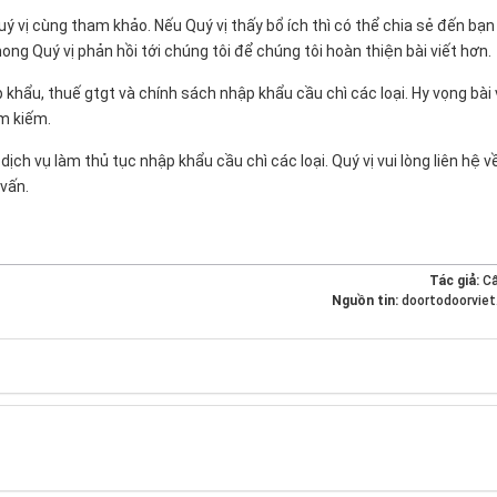
ý vị cùng tham khảo. Nếu Quý vị thấy bổ ích thì có thể chia sẻ đến bạn
 Quý vị phản hồi tới chúng tôi để chúng tôi hoàn thiện bài viết hơn.
 khẩu, thuế gtgt và chính sách nhập khẩu cầu chì các loại. Hy vọng bài 
ìm kiếm.
ch vụ làm thủ tục nhập khẩu cầu chì các loại. Quý vị vui lòng liên hệ v
 vấn.
Tác giả:
C
Nguồn tin:
doortodoorvie