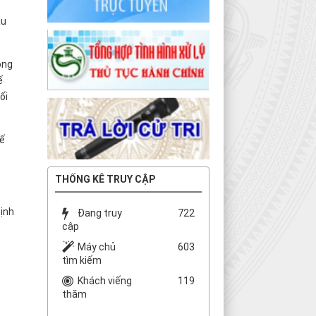
̀u
òng
ế
ối
uế
THỐNG KÊ TRUY CẬP
ịnh
Đang truy
722
cập
Máy chủ
603
tìm kiếm
Khách viếng
119
thăm