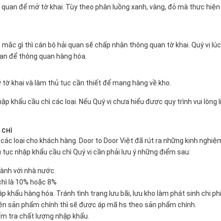
 quan để mở tờ khai. Tùy theo phân luồng xanh, vàng, đỏ mà thực hiện
mắc gì thì cán bộ hải quan sẽ chấp nhận thông quan tờ khai. Quý vị lú
uan để thông quan hàng hóa.
ý tờ khai và làm thủ tục cần thiết để mang hàng về kho.
p khẩu cầu chì các loại. Nếu Quý vị chưa hiểu được quy trình vui lòng l
 CHÌ
 các loại cho khách hàng. Door to Door Việt đã rút ra những kinh nghiệ
 tục nhập khẩu cầu chì Quý vị cần phải lưu ý những điểm sau:
hành với nhà nước.
 chì là 10% hoặc 8%
 khẩu hàng hóa. Tránh tình trạng lưu bãi, lưu kho làm phát sinh chi phí
rên sản phẩm chính thì sẽ được áp mã hs theo sản phẩm chính.
ểm tra chất lượng nhập khẩu.