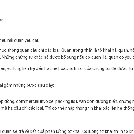
ce)
nếu hải quan yêu cầu.
ục thông quan cầu chì các loại. Quan trọng nhất là tờ khai hải quan, h
. Những chứng từ khác sẽ được bổ sung nếu cơ quan Hải quan có yêu 
n, vui lòng liên hệ đến hotline hoặc hotmail của chúng tôi để được tư
loại gồm những bước sau đây:
ợp đồng, commercial invoice, packing list, vận đơn đường biển, chứng 
ã hs cầu chì các loại. Thì có thể nhập thông tin khai báo lên hệ thống
 quan sẽ trả về kết quả phân luồng tờ khai. Có luồng tờ khai thì in tờ kh