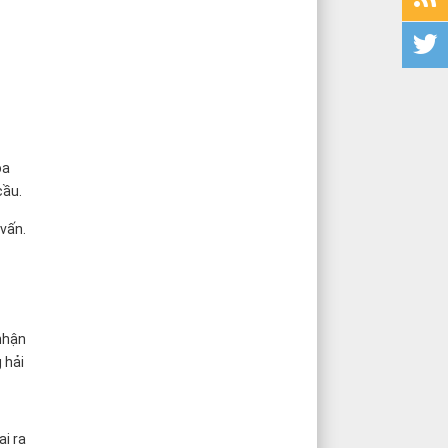
óa
cầu.
 vấn.
nhận
 hải
ai ra