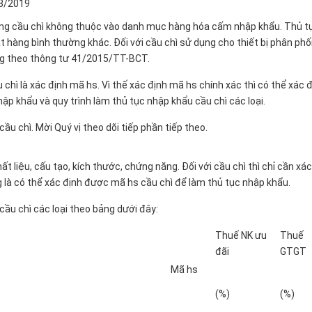
3/2019
ng cầu chì không thuộc vào danh mục hàng hóa cấm nhập khẩu. Thủ t
ng bình thường khác. Đối với cầu chì sử dụng cho thiết bị phân phối
 lượng theo thông tư 41/2015/TT-BCT.
chì là xác định mã hs. Vì thế xác định mã hs chính xác thì có thể xác 
p khẩu và quy trình làm thủ tục nhập khẩu cầu chì các loại.
̀u chì. Mời Quý vị theo dõi tiếp phần tiếp theo.
 liệu, cấu tạo, kích thước, chứng năng. Đối với cầu chì thì chỉ cần xác
à có thể xác định được mã hs cầu chì để làm thủ tục nhập khẩu.
ầu chì các loại theo bảng dưới đây:
Thuế NK ưu
Thuế
đãi
GTGT
Mã hs
(%)
(%)