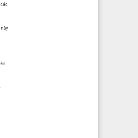
 các
c này
iên
m
.