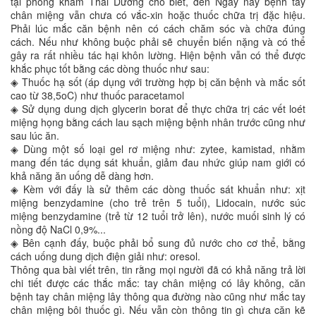
tại phòng khám Thái Dương cho biết, đến Ngày nay bệnh tay
chân miệng vẫn chưa có vắc-xin hoặc thuốc chữa trị đặc hiệu.
Phải lúc mắc căn bệnh nên có cách chăm sóc và chữa đúng
cách. Nếu như không buộc phải sẽ chuyển biến nặng và có thể
gây ra rất nhiều tác hại khôn lường. Hiện bệnh vẫn có thể được
khắc phục tốt bằng các dòng thuốc như sau:
◈ Thuốc hạ sốt (áp dụng với trường hợp bị căn bệnh và mắc sốt
cao từ 38,5oC) như thuốc paracetamol
◈ Sử dụng dung dịch glycerin borat để thực chữa trị các vết loét
miệng họng bằng cách lau sạch miệng bệnh nhân trước cũng như
sau lúc ăn.
◈ Dùng một số loại gel rơ miệng như: zytee, kamistad, nhằm
mang đến tác dụng sát khuẩn, giảm đau nhức giúp nam giới có
khả năng ăn uống dễ dàng hơn.
◈ Kèm với đấy là sử thêm các dòng thuốc sát khuẩn như: xịt
miệng benzydamine (cho trẻ trên 5 tuổi), Lidocain, nước súc
miệng benzydamine (trẻ từ 12 tuổi trở lên), nước muối sinh lý có
nồng độ NaCl 0,9%...
◈ Bên cạnh đấy, buộc phải bổ sung đủ nước cho cơ thể, bằng
cách uống dung dịch điện giải như: oresol.
Thông qua bài viết trên, tin rằng mọi người đã có khả năng trả lời
chi tiết được các thắc mắc: tay chân miệng có lây không, căn
bệnh tay chân miệng lây thông qua đường nào cũng như mắc tay
chân miệng bôi thuốc gì. Nếu vẫn còn thông tin gì chưa căn kẽ