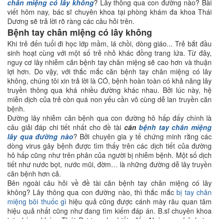
chân miệng có lây không
? Lây thông qua con đường nào? Bài
viết hôm nay, bác sĩ chuyên khoa tại phòng khám đa khoa Thái
Dương sẽ trả lời rõ ràng các câu hỏi trên.
Bệnh tay chân miệng có lây không
Khi trẻ đến tuổi đi học lớp mầm, lá chồi, dòng giáo... Trẻ bắt đầu
sinh hoạt cùng với một số trẻ nhỏ khác đồng trang lứa. Từ đây,
nguy cơ lây nhiễm căn bệnh tay chân miệng sẽ cao hơn và thuận
lợi hơn. Do vậy, với thắc mắc căn bệnh tay chân miệng có lây
không, chúng tôi xin trả lời là CÓ, bệnh hoàn toàn có khả năng lây
truyền thông qua khá nhiều đường khác nhau. Bởi lúc này, hệ
miễn dịch của trẻ còn quá non yếu cần vô cùng dễ lan truyền căn
bệnh.
Đường lây nhiễm căn bệnh qua con đường hô hấp đấy chính là
câu giải đáp chi tiết nhất cho đề tài
căn
bệnh tay chân miệng
lây qua đường nào
? Bởi chuyên gia y tế chứng minh rằng các
dòng virus gây bệnh được tìm thấy trên các dịch tiết của đường
hô hấp cũng như trên phân của người bị nhiễm bệnh. Một số dịch
tiết như nước bọt, nước mũi, đờm… là những đường dễ lây truyền
căn bệnh hơn cả.
Bên ngoài câu hỏi về đề tài căn bệnh tay chân miệng có lây
không? Lây thông qua con đường nào, thì thắc mắc
bị tay chân
miệng bôi thuốc gì
hiệu quả cũng được cánh mày râu quan tâm
hiệu quả nhất cũng như đang tìm kiếm đáp án. B.sĩ chuyên khoa