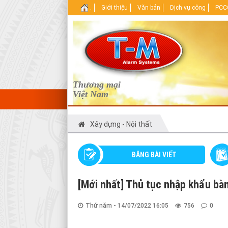
.
Giới thiệu
Văn bản
Dịch vụ công
PCCC
Thương mại
Việt Nam
Xây dựng - Nội thất
ĐĂNG BÀI VIẾT
[Mới nhất] Thủ tục nhập khẩu bà
Thứ năm - 14/07/2022 16:05
756
0