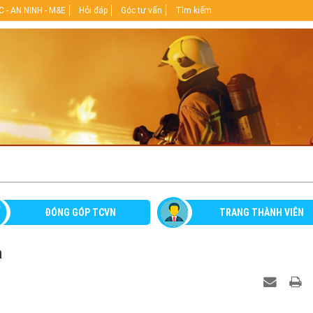
 - AN NINH - M&E
Hỏi đáp
Góc tư vấn
Tìm kiếm
ĐÓNG GÓP TCVN
TRANG THÀNH VIÊN
n