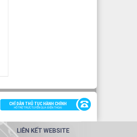
CHỈ DẪN THỦ TỤC HÀNH CHÍNH
HỖ TRỢ TRỰC TUYẾN QUA ĐIỆN THOẠI
LIÊN KẾT WEBSITE