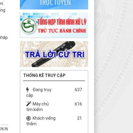
vị.
ống
nhập
THỐNG KÊ TRUY CẬP
Đang truy
637
cập
Máy chủ
616
tìm kiếm
Khách viếng
21
thăm
67575