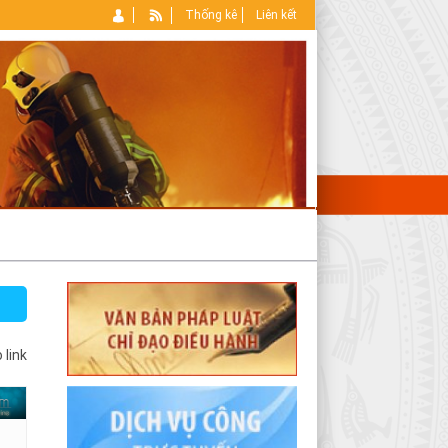
Thống kê
Liên kết
 link