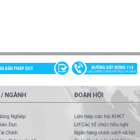
ĐƯỜNG DÂY NÓNG 114
ĂN BẢN PHÁP QUY
LỰC LƯỢNG CẢNH SÁT PCCC VÀ CNCH
 / NGÀNH
ĐOÀN HỘI
Nông Nghiệp
Liên hiệp các hội KHKT
Giáo Dục
LH Các tổ chức hữu nghị
ài Chính
Ngân hàng chính sách xã hội