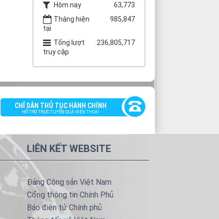
Hôm nay
63,773
Tháng hiện
985,847
tại
Tổng lượt
236,805,717
truy cập
CHỈ DẪN THỦ TỤC HÀNH CHÍNH
HỖ TRỢ TRỰC TUYẾN QUA ĐIỆN THOẠI
LIÊN KẾT WEBSITE
Đảng Cộng sản Việt Nam
Cổng thông tin Chính Phủ
Báo điện tử Chính phủ