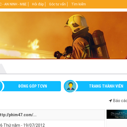
 - AN NINH - M&E
Hỏi đáp
Góc tư vấn
Tìm kiếm
ĐÓNG GÓP TCVN
TRANG THÀNH VIÊN
Báo cáo
ttp://phim47.com/...
36 Thứ năm - 19/07/2012