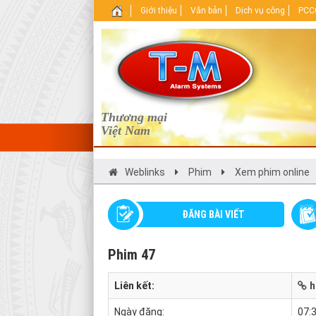
.
Giới thiệu
Văn bản
Dịch vụ công
PCCC
Thương mại
Việt Nam
Weblinks
Phim
Xem phim online
ĐĂNG BÀI VIẾT
Phim 47
Liên kết:
h
Ngày đăng:
07: