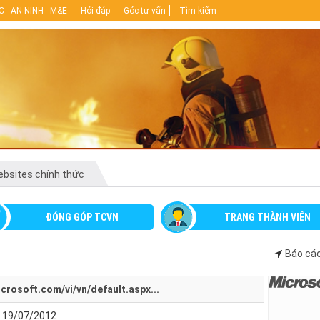
 - AN NINH - M&E
Hỏi đáp
Góc tư vấn
Tìm kiếm
bsites chính thức
ĐÓNG GÓP TCVN
TRANG THÀNH VIÊN
Báo cáo
crosoft.com/vi/vn/default.aspx...
- 19/07/2012