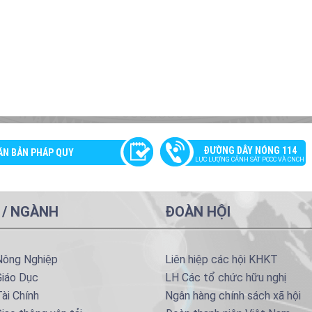
ĐƯỜNG DÂY NÓNG 114
ĂN BẢN PHÁP QUY
LỰC LƯỢNG CẢNH SÁT PCCC VÀ CNCH
 / NGÀNH
ĐOÀN HỘI
Nông Nghiệp
Liên hiệp các hội KHKT
Giáo Dục
LH Các tổ chức hữu nghị
ài Chính
Ngân hàng chính sách xã hội