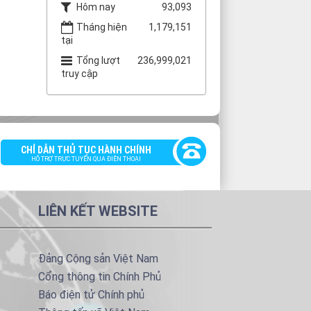
Hôm nay
93,093
Tháng hiện
1,179,151
tại
Tổng lượt
236,999,021
truy cập
CHỈ DẪN THỦ TỤC HÀNH CHÍNH
HỖ TRỢ TRỰC TUYẾN QUA ĐIỆN THOẠI
LIÊN KẾT WEBSITE
Đảng Cộng sản Việt Nam
Cổng thông tin Chính Phủ
Báo điện tử Chính phủ