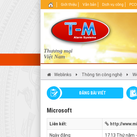
.
Giới thiệu
Văn bản
Dịch vụ công
PCCC
Thương mại
Việt Nam
Weblinks
Thông tin công nghệ
We
ĐĂNG BÀI VIẾT
Microsoft
Liên kết:
http://www.mi
Ngày đăng:
17:13 Thứ năm 