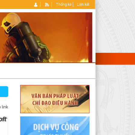
Thống kê
Liên kết
 link