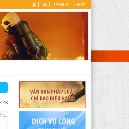
Thống kê
Liên kết
 link