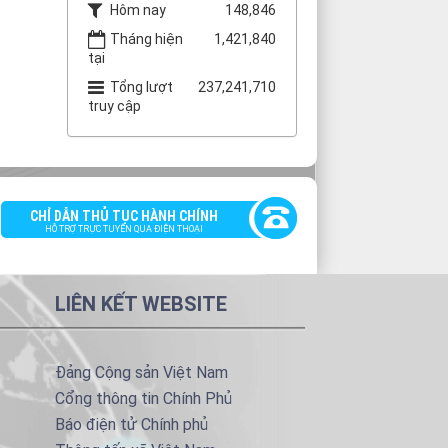
Hôm nay
148,846
Tháng hiện
1,421,840
tại
Tổng lượt
237,241,710
truy cập
CHỈ DẪN THỦ TỤC HÀNH CHÍNH
HỖ TRỢ TRỰC TUYẾN QUA ĐIỆN THOẠI
LIÊN KẾT WEBSITE
Đảng Cộng sản Việt Nam
Cổng thông tin Chính Phủ
Báo điện tử Chính phủ