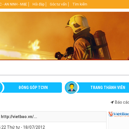
 - AN NINH - M&E
Hỏi đáp
Góc tư vấn
Tìm kiếm
ĐÓNG GÓP TCVN
TRANG THÀNH VIÊN
Báo cáo
http://vietbao.vn/...
:22 Thứ tư - 18/07/2012