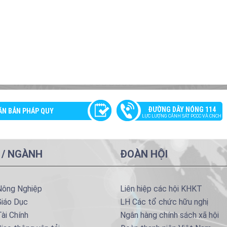
ĐƯỜNG DÂY NÓNG 114
ĂN BẢN PHÁP QUY
LỰC LƯỢNG CẢNH SÁT PCCC VÀ CNCH
 / NGÀNH
ĐOÀN HỘI
Nông Nghiệp
Liên hiệp các hội KHKT
Giáo Dục
LH Các tổ chức hữu nghị
ài Chính
Ngân hàng chính sách xã hội