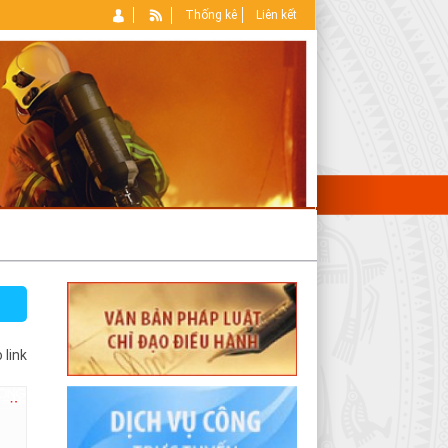
Thống kê
Liên kết
 link