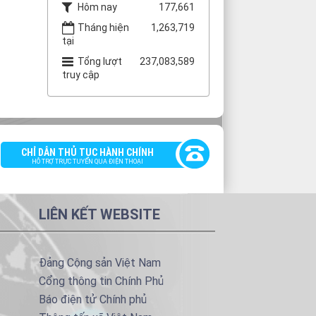
Hôm nay
177,661
Tháng hiện
1,263,719
tại
Tổng lượt
237,083,589
truy cập
CHỈ DẪN THỦ TỤC HÀNH CHÍNH
HỖ TRỢ TRỰC TUYẾN QUA ĐIỆN THOẠI
LIÊN KẾT WEBSITE
Đảng Cộng sản Việt Nam
Cổng thông tin Chính Phủ
Báo điện tử Chính phủ