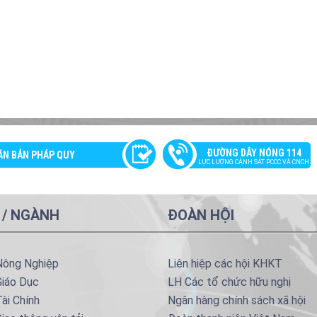
ĐƯỜNG DÂY NÓNG 114
ĂN BẢN PHÁP QUY
LỰC LƯỢNG CẢNH SÁT PCCC VÀ CNCH
 / NGÀNH
ĐOÀN HỘI
Nông Nghiệp
Liên hiệp các hội KHKT
Giáo Dục
LH Các tổ chức hữu nghị
ài Chính
Ngân hàng chính sách xã hội