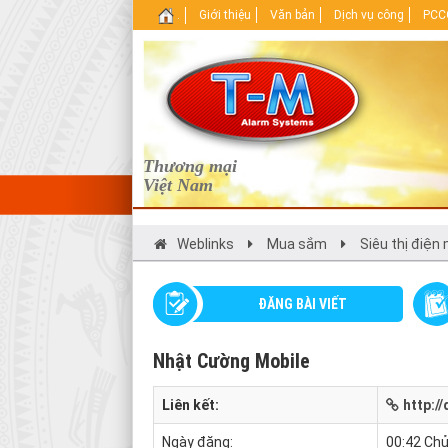
.
Giới thiệu
Văn bản
Dịch vụ công
PCCC
Thương mại
Việt Nam
Weblinks
Mua sắm
Siêu thị điện
ĐĂNG BÀI VIẾT
Nhật Cường Mobile
Liên kết:
http:/
Ngày đăng:
00:42 Chủ