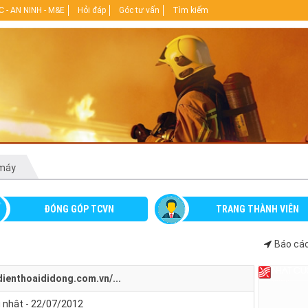
 - AN NINH - M&E
Hỏi đáp
Góc tư vấn
Tìm kiếm
 máy
ĐÓNG GÓP TCVN
TRANG THÀNH VIÊN
Báo cáo
/dienthoaididong.com.vn/...
 nhật - 22/07/2012